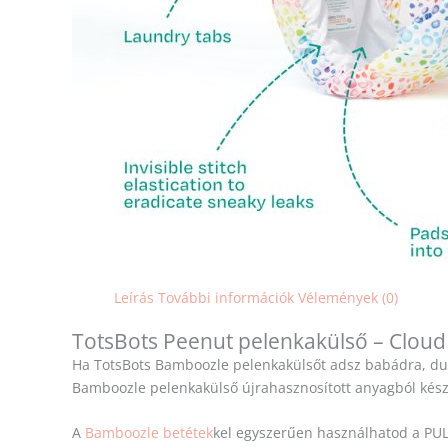
Leírás
További információk
Vélemények (0)
TotsBots Peenut pelenkakülső – Cloud
Ha TotsBots Bamboozle pelenkakülsőt adsz babádra, dup
Bamboozle pelenkakülső újrahasznosított anyagból kész
A
Bamboozle betétek
kel egyszerűen használhatod a PUL