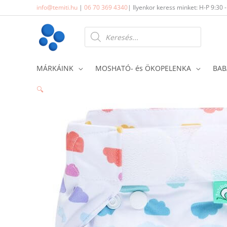
Skip
info@temiti.hu
|
06 70 369 4340
| Ilyenkor keress minket: H-P 9:30 
to
content
Products
search
MÁRKÁINK
MOSHATÓ- és ÖKOPELENKA
BAB
🔍