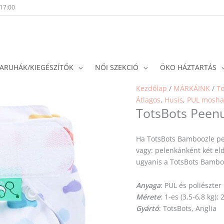
-17:00
ARUHÁK/KIEGÉSZÍTŐK
NŐI SZEKCIÓ
ÖKO HÁZTARTÁS
Kezdőlap
/
MÁRKÁINK
/
To
Átlagos
,
Husis
,
PUL moshat
TotsBots Peenu
Ha TotsBots Bamboozle pe
vagy: pelenkánként két el
ugyanis a TotsBots Bamboo
Anyaga
: PUL és poliészter
Mérete
: 1-es (3,5-6,8 kg);
Gyártó
: TotsBots, Anglia