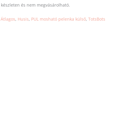
s készleten és nem megvásárolható.
:
Átlagos
,
Husis
,
PUL mosható pelenka külső
,
TotsBots