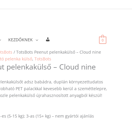
Fiókadatok
KEZDŐKNEK
0
tsBots
/ TotsBots Peenut pelenkakülső – Cloud nine
ó pelenka külső
,
TotsBots
t pelenkakülső – Cloud nine
lenkakülsőt adsz babádra, duplán környezettudatos
dobható PET palackkal kevesebb kerül a szeméttelepre,
zle pelenkakülső újrahasznosított anyagból készül!
 2-es (5-15 kg); 3-as (15+ kg) – nem gyártói ajánlás