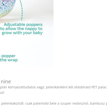
 nine
lán környezettudatos vagy: pelenkánként két eldobható PET palack
ül!
 pelenkakülsőt: csak patentold bele a szuper nedvszívó, bambusz p