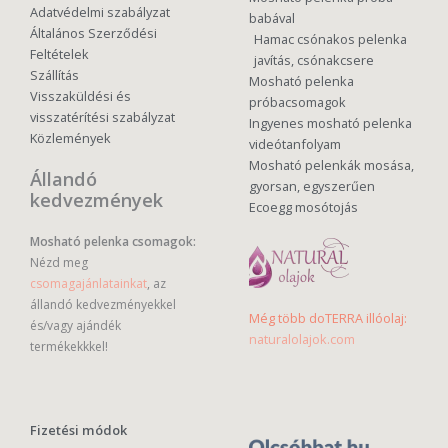
Adatvédelmi szabályzat
babával
Általános Szerződési
Hamac csónakos pelenka
Feltételek
javítás, csónakcsere
Szállítás
Mosható pelenka
Visszaküldési és
próbacsomagok
visszatérítési szabályzat
Ingyenes mosható pelenka
Közlemények
videótanfolyam
Mosható pelenkák mosása,
Állandó
gyorsan, egyszerűen
kedvezmények
Ecoegg mosótojás
Mosható pelenka csomagok:
Nézd meg
csomagajánlatainkat
, az
állandó kedvezményekkel
Még több doTERRA illóolaj:
és/vagy ajándék
naturalolajok.com
termékekkkel!
Fizetési módok