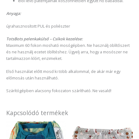
elöl lévő patentjainak köszönhetően együtt nő babáddal.
Anyaga:
újrahasznosított PUL és poliészter
TotsBots pelenkakülső – Csíkok kezelése:
Maximum 60 fokon mosható mosógépben. Ne használj öblítőszert
és ne használj ecetet öblítéshez. Ügyelj arra, hogy a mosószer ne
tartalmazzon klórt, enzimeket.
Első használat előtt mosd ki több alkalommal, de akár már egy
előmosás után használható.
Szárítógépben alacsony fokozaton szárítható. Ne vasald!
Kapcsolódó termékek