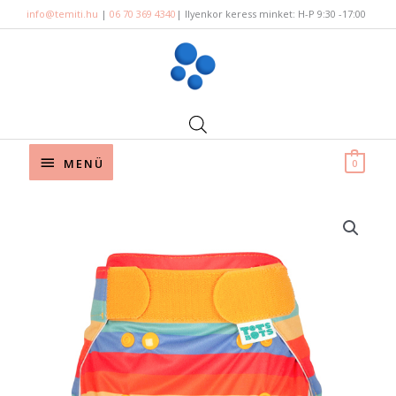
Skip
info@temiti.hu
|
06 70 369 4340
| Ilyenkor keress minket: H-P 9:30 -17:00
to
content
Below
MENÜ
0
Header