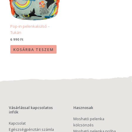
Pop-in pelenkakülső –
Tukán
6 990
Ft
KOSÁRBA TESZEM
Vásárlással kapcsolatos
Hasznosak
infók
Mosható pelenka
Kapcsolat
kölcsönzés
Egészségpénztári számla
Mosható pelenka próba