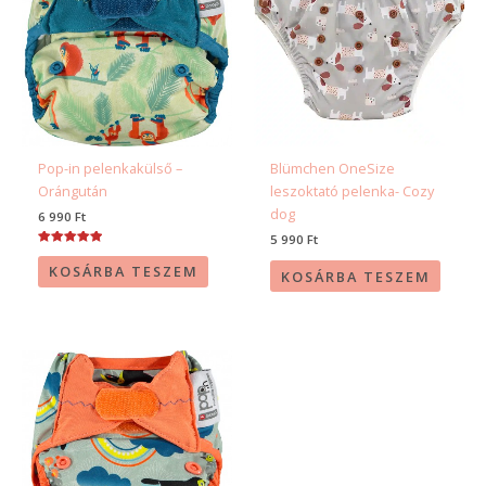
Pop-in pelenkakülső –
Blümchen OneSize
Orángután
leszoktató pelenka- Cozy
dog
6 990
Ft
5 990
Ft
Értékelés:
5.00
KOSÁRBA TESZEM
KOSÁRBA TESZEM
/ 5