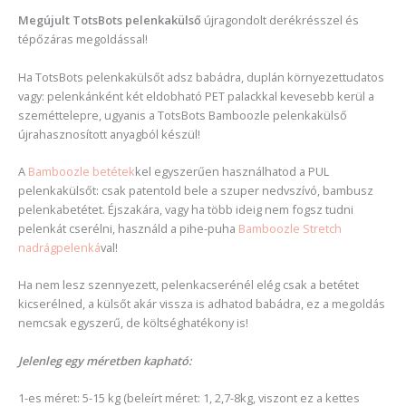
Megújult TotsBots pelenkakülső
újragondolt derékrésszel és
tépőzáras megoldással!
Ha TotsBots pelenkakülsőt adsz babádra, duplán környezettudatos
vagy: pelenkánként két eldobható PET palackkal kevesebb kerül a
szeméttelepre, ugyanis a TotsBots Bamboozle pelenkakülső
újrahasznosított anyagból készül!
A
Bamboozle betétek
kel egyszerűen használhatod a PUL
pelenkakülsőt: csak patentold bele a szuper nedvszívó, bambusz
pelenkabetétet. Éjszakára, vagy ha több ideig nem fogsz tudni
pelenkát cserélni, használd a pihe-puha
Bamboozle Stretch
nadrágpelenká
val!
Ha nem lesz szennyezett, pelenkacserénél elég csak a betétet
kicserélned, a külsőt akár vissza is adhatod babádra, ez a megoldás
nemcsak egyszerű, de költséghatékony is!
Jelenleg egy méretben kapható:
1-es méret: 5-15 kg (beleírt méret: 1, 2,7-8kg, viszont ez a kettes