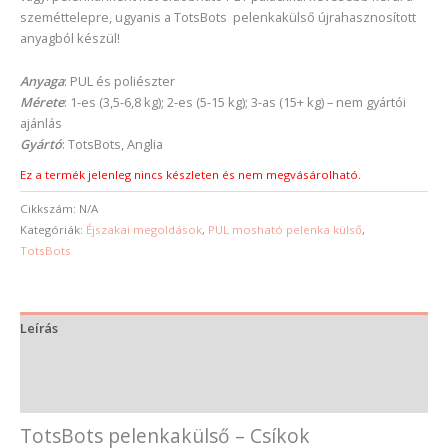
szeméttelepre, ugyanis a TotsBots pelenkakülső újrahasznosított
anyagból készül!
Anyaga
: PUL és poliészter
Mérete
: 1-es (3,5-6,8 kg); 2-es (5-15 kg); 3-as (15+ kg) – nem gyártói
ajánlás
Gyártó
: TotsBots, Anglia
Ez a termék jelenleg nincs készleten és nem megvásárolható.
Cikkszám:
N/A
Kategóriák:
Éjszakai megoldások
,
PUL mosható pelenka külső
,
TotsBots
Leírás
További információk
Vélemények (0)
TotsBots pelenkakülső – Csíkok