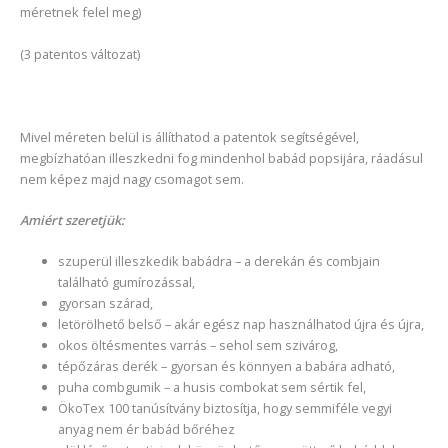
méretnek felel meg)
(3 patentos változat)
Mivel méreten belül is állíthatod a patentok segítségével,
megbízhatóan illeszkedni fog mindenhol babád popsijára, ráadásul
nem képez majd nagy csomagot sem.
Amiért szeretjük:
szuperül illeszkedik babádra – a derekán és combjain
található gumírozással,
gyorsan szárad,
letörölhető belső – akár egész nap használhatod újra és újra,
okos öltésmentes varrás – sehol sem szivárog,
tépőzáras derék – gyorsan és könnyen a babára adható,
puha combgumik – a husis combokat sem sértik fel,
ÖkoTex 100 tanúsítvány biztosítja, hogy semmiféle vegyi
anyag nem ér babád bőréhez