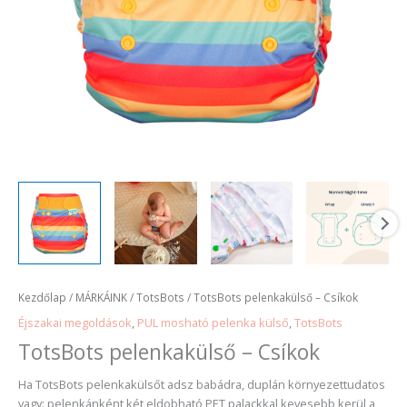
Kezdőlap
/
MÁRKÁINK
/
TotsBots
/ TotsBots pelenkakülső – Csíkok
Éjszakai megoldások
,
PUL mosható pelenka külső
,
TotsBots
TotsBots pelenkakülső – Csíkok
Ha TotsBots pelenkakülsőt adsz babádra, duplán környezettudatos
vagy: pelenkánként két eldobható PET palackkal kevesebb kerül a