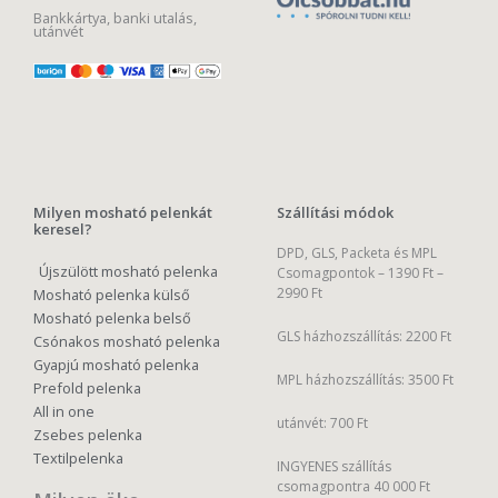
Bankkártya, banki utalás,
utánvét
Milyen mosható pelenkát
Szállítási módok
keresel?
DPD, GLS, Packeta és MPL
Újszülött mosható pelenka
Csomagpontok –
1390 Ft –
2990 Ft
Mosható pelenka külső
Mosható pelenka belső
GLS házhozszállítás: 2200 Ft
Csónakos mosható pelenka
Gyapjú mosható pelenka
MPL házhozszállítás: 3500 Ft
Prefold pelenka
All in one
utánvét: 700 Ft
Zsebes pelenka
Textilpelenka
INGYENES szállítás
csomagpontra 40 000 Ft