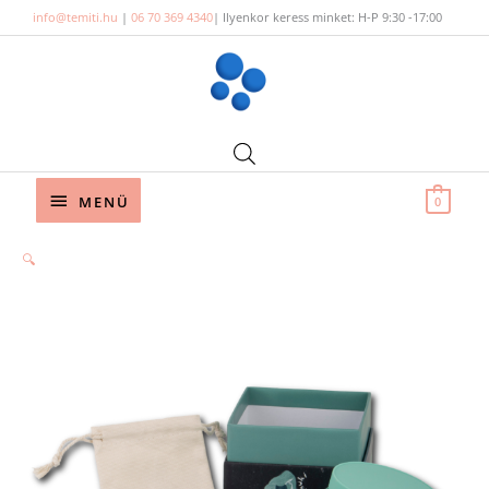
Skip
info@temiti.hu
|
06 70 369 4340
| Ilyenkor keress minket: H-P 9:30 -17:00
to
content
Below
MENÜ
0
Header
🔍