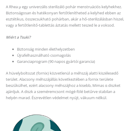
A Rhea μ egy univerzális sterilizáló pohár menstruációs kelyhekhez.
Biztonságosan és hatékonyan fertőtlenítheted a kelyhed ebben az
esztétikus, összecsukható pohárban, akár a hő-sterilizálásban hiszel,
vagy a fertőtlenítő-tablettás áztatás mellett teszed le a voksod.
Miért a Tsuki?
Biztonság minden élethelyzetben
Újrafelhasználható csomagolás
Garanciaprogram (90 napos gyártói garancia)
A hüvelyboltozat (fornix) közvetlenül a méhszáj alatti kiszélesedő
terület. Alacsony méhszájállás következtében a fornix területe
beszűkülhet, ezért alacsony méhszájhoz a kisebb, Mimas α diszket
ajánljuk. A diszk a szeméremcsont mögé-fölé betűrve stabilan a
helyén marad. Észrevétlen védelmet nyújt, vákuum nélkül.