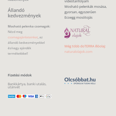
videótanfolyam
Mosható pelenkák mosása,
Állandó
gyorsan, egyszerűen
kedvezmények
Ecoegg mosótojás
Mosható pelenka csomagok:
Nézd meg
csomagajánlatainkat
, az
állandó kedvezményekkel
Még több doTERRA illóolaj:
és/vagy ajándék
naturalolajok.com
termékekkkel!
Fizetési módok
Bankkártya, banki utalás,
utánvét