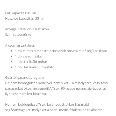
Full kapacitás: 45 ml
Hasznos kapacitás: 35 ml
Anyaga: 100% orvosi szilikon
Szín: sötétszürke
A csomag tartalma:
1 db Mimas α menstruációs diszk /orvosi minőségű szilikon/
1 db vászontáska
1 db sterilizáló pohár
1 db Használati útmutató
Gyártói garanciaprogram
Ha nem boldogulsz a kehellyel, nem sikerül a felhelyezés, vagy testi
panaszokat okoz, ne aggódj! A Tsuki 90-napos garanciája éppen az
ilyen esetekre lett kitalálva!
Ha nem boldogulsz a Tsuki kelyheddel, akkor használd
segédanyagokat, melyeket a social media felületeken találhatsz.