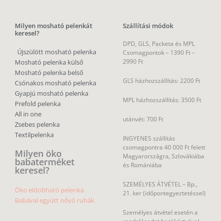
Milyen mosható pelenkát
Szállítási módok
keresel?
DPD, GLS, Packeta és MPL
Újszülött mosható pelenka
Csomagpontok –
1390 Ft –
2990 Ft
Mosható pelenka külső
Mosható pelenka belső
GLS házhozszállítás: 2200 Ft
Csónakos mosható pelenka
Gyapjú mosható pelenka
MPL házhozszállítás: 3500 Ft
Prefold pelenka
All in one
utánvét: 700 Ft
Zsebes pelenka
Textilpelenka
INGYENES szállítás
csomagpontra 40 000 Ft felett
Milyen öko
Magyarországra, Szlovákiába
babaterméket
és Romániába
keresel?
SZEMÉLYES ÁTVÉTEL – Bp.,
Öko eldobható pelenka
21. ker (időpontegyeztetéssel)
Babával együtt nővő ruhák
Személyes átvétel esetén a