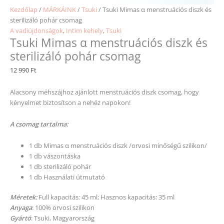
Kezdőlap
/
MÁRKÁINK
/
Tsuki
/ Tsuki Mimas α menstruációs diszk és
sterilizáló pohár csomag
A vadiújdonságok
,
Intim kehely
,
Tsuki
Tsuki Mimas α menstruációs diszk és
sterilizáló pohár csomag
12 990
Ft
Alacsony méhszájhoz ajánlott menstruációs diszk csomag, hogy
kényelmet biztosítson a nehéz napokon!
A csomag tartalma:
1 db Mimas α menstruációs diszk /orvosi minőségű szilikon/
1 db vászontáska
1 db sterilizáló pohár
1 db Használati útmutató
Méretek:
Full kapacitás: 45 ml; Hasznos kapacitás: 35 ml
Anyaga
: 100% orvosi szilikon
Gyártó
: Tsuki, Magyarország