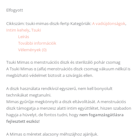
Elfogyott
Cikkszám:
tsuki-mimas-diszk-fertp
Kategóriák:
A vadiújdonságok
,
Intim kehely
,
Tsuki
Leírás
További információk
Vélemények (0)
Tsuki Mimas α menstruációs diszk és sterilizáló pohár csomag
A Tsuki Mimas α (alfa) menstruációs diszk csomag vákuum nélkül is
megbízható védelmet biztosít a szivárgás ellen.
A diszk használata rendkívül egyszerű, nem kell bonyolult
technikákat megtanulni.
Mimas gyűrűje megkönnyíti a diszk eltávolítását. A menstruációs
diszk támogatja a menzesz alatti intim együttlétet, hiszen szabadon
hagyja a hüvelyt, de fontos tudni, hogy
nem fogamzásgátlásra
fejlesztett eszköz
!
A Mimas α méretet alacsony méhszájhoz ajánljuk.