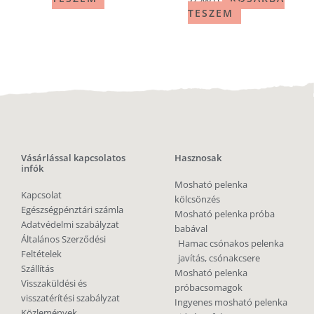
TESZEM
Vásárlással kapcsolatos
Hasznosak
infók
Mosható pelenka
Kapcsolat
kölcsönzés
Egészségpénztári számla
Mosható pelenka próba
Adatvédelmi szabályzat
babával
Általános Szerződési
Hamac csónakos pelenka
Feltételek
javítás, csónakcsere
Szállítás
Mosható pelenka
Visszaküldési és
próbacsomagok
visszatérítési szabályzat
Ingyenes mosható pelenka
Közlemények