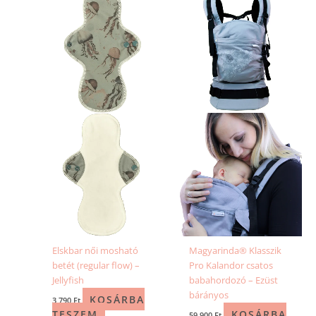
Elskbar női mosható
Magyarinda® Klasszik
betét (regular flow) –
Pro Kalandor csatos
Jellyfish
babahordozó – Ezüst
bárányos
KOSÁRBA
3 790
Ft
TESZEM
KOSÁRBA
59 900
Ft