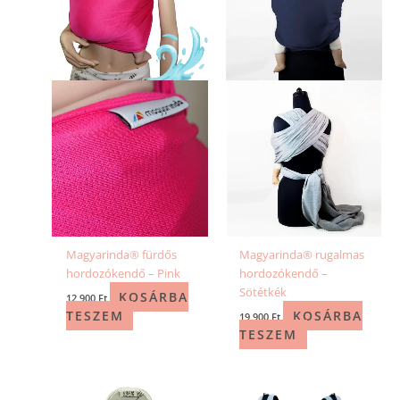
Magyarinda® fürdős
Magyarinda® rugalmas
hordozókendő – Pink
hordozókendő –
Sötétkék
KOSÁRBA
12 900
Ft
TESZEM
KOSÁRBA
19 900
Ft
TESZEM