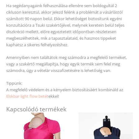
Ha segédanyagaink felhasználása ellenére sem boldogultál 2
cikluson keresztül, akkor jelezd felénk a problémát a vásárlástól
számított 90 napon belül. Ekkor lehetőséget biztosítunk egyéni
konzultációra a Tsuki szakértőjével, melynek keretein belül teljes
diszkréció mellett, előre egyeztetett időpontban részletesen
megbeszélhetitek, mik a tapasztalataid, és hasznos tippeket
kaphatsz a sikeres felhelyezéshez.
Amennyiben nem találtátok meg számodra a megfelelő terméket,
vagy a szakértő megállapítja, hogy egyik termék sem felel meg
számodra, úgy a vételár visszafizetésére is lehetőség van.
Tippünk:
A megfelelő védelem és a kényelem biztosításáért kombináld az
Elskbar light flow betét
ekkel!
Kapcsolódó termékek