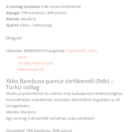
A csomag tartalma
: 9 db színes törlőkendő
Anyaga
: 70% bambusz, 30% pamut
Mérete
: 30x30cm
Gyártó
: Kikko, Csehország
Elfogyott
Cikkszám:
BMB030010
Kategóriák:
Popsitörlők
,
Xkko
Leírás
További információk
Vélemények (0)
Xkko Bambusz-pamut törlőkendő (9db) –
Türkiz csillag
Ideális popsitörléshez és számos más babaápolási tevékenységhez,
használhatjuk szalvétának, utazáskor kéztörlésre, fogzáskor az áll
törölgetésére.
Mérete: 30x30cm
Egy csomag 9 db kendőt tartalmaz, szép színekben.
Összetétel: 70% bambusz, 30% pamut