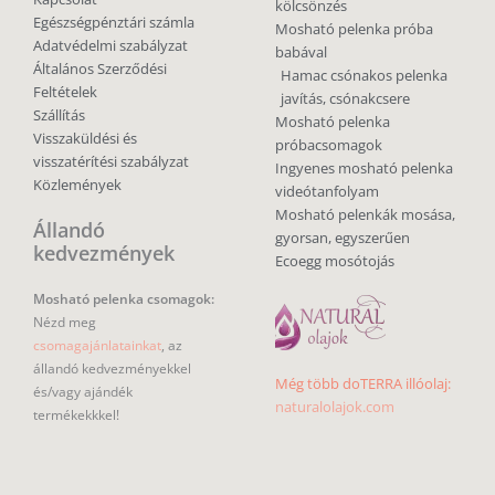
kölcsönzés
Egészségpénztári számla
Mosható pelenka próba
Adatvédelmi szabályzat
babával
Általános Szerződési
Hamac csónakos pelenka
Feltételek
javítás, csónakcsere
Szállítás
Mosható pelenka
Visszaküldési és
próbacsomagok
visszatérítési szabályzat
Ingyenes mosható pelenka
Közlemények
videótanfolyam
Mosható pelenkák mosása,
Állandó
gyorsan, egyszerűen
kedvezmények
Ecoegg mosótojás
Mosható pelenka csomagok:
Nézd meg
csomagajánlatainkat
, az
állandó kedvezményekkel
Még több doTERRA illóolaj:
és/vagy ajándék
naturalolajok.com
termékekkkel!