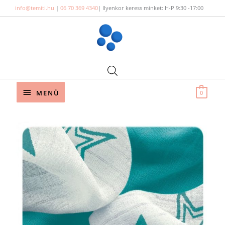
Skip
info@temiti.hu
|
06 70 369 4340
| Ilyenkor keress minket: H-P 9:30 -17:00
to
content
Below
MENÜ
0
Header