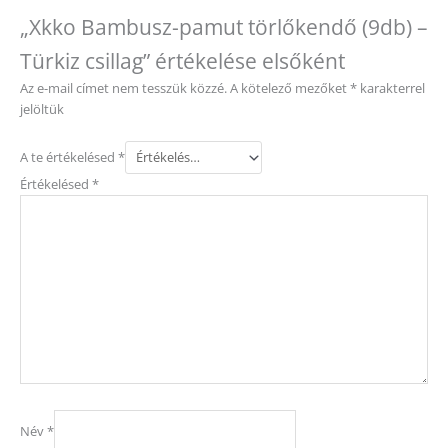
„Xkko Bambusz-pamut törlőkendő (9db) –
Türkiz csillag” értékelése elsőként
Az e-mail címet nem tesszük közzé.
A kötelező mezőket
*
karakterrel
jelöltük
A te értékelésed
*
Értékelésed
*
Név
*