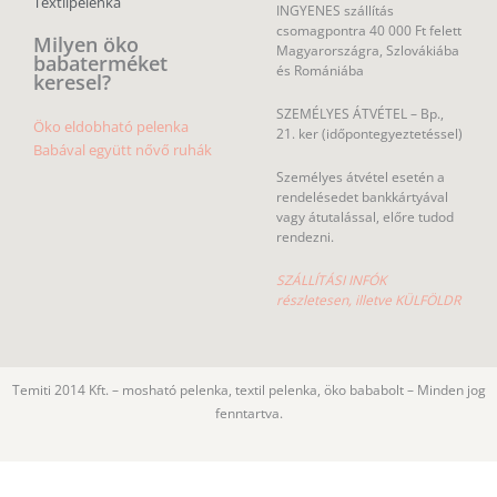
Textilpelenka
INGYENES szállítás
csomagpontra 40 000 Ft felett
Milyen öko
Magyarországra, Szlovákiába
babaterméket
és Romániába
keresel?
SZEMÉLYES ÁTVÉTEL – Bp.,
Öko eldobható pelenka
21. ker (időpontegyeztetéssel)
Babával együtt nővő ruhák
Személyes átvétel esetén a
rendelésedet bankkártyával
vagy átutalással, előre tudod
rendezni.
SZÁLLÍTÁSI INFÓK
részletesen, illetve KÜLFÖLDR
Temiti 2014 Kft. – mosható pelenka, textil pelenka, öko bababolt – Minden jog
fenntartva.