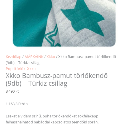
Kezdőlap
/
MÁRKÁINK
/
Xkko
/ Xkko Bambusz-pamut törlőkendő
(9db) – Türkiz csillag
Popsitörlők
,
Xkko
Xkko Bambusz-pamut törlőkendő
(9db) – Türkiz csillag
3 490
Ft
1 163,3 Ft/db
Ezeket a vidám színű, puha törlőkendőket sokféleképp
felhasználhatod babáddal kapcsolatos teendőid során.