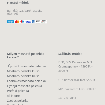
Fizetési módok
Bankkártya, banki utalás,
utánvét
Milyen mosható pelenkát
Szállítási módok
keresel?
DPD, GLS, Packeta és MPL
Újszülött mosható pelenka
Csomagpontok –
1390 Ft –
2990 Ft
Mosható pelenka külső
Mosható pelenka belső
GLS házhozszállítás: 2200 Ft
Csónakos mosható pelenka
Gyapjú mosható pelenka
MPL házhozszállítás: 3500 Ft
Prefold pelenka
All in one
utánvét: 700 Ft
Zsebes pelenka