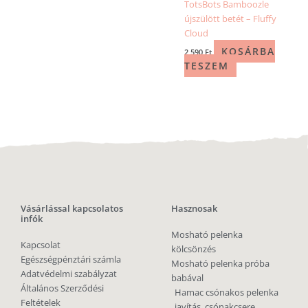
TotsBots Bamboozle
újszülött betét – Fluffy
Cloud
KOSÁRBA
2 590
Ft
TESZEM
Vásárlással kapcsolatos
Hasznosak
infók
Mosható pelenka
Kapcsolat
kölcsönzés
Egészségpénztári számla
Mosható pelenka próba
Adatvédelmi szabályzat
babával
Általános Szerződési
Hamac csónakos pelenka
Feltételek
javítás, csónakcsere