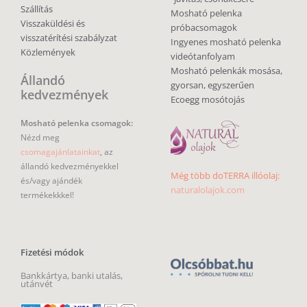
Szállítás
Mosható pelenka
Visszaküldési és
próbacsomagok
visszatérítési szabályzat
Ingyenes mosható pelenka
Közlemények
videótanfolyam
Mosható pelenkák mosása,
Állandó
gyorsan, egyszerűen
kedvezmények
Ecoegg mosótojás
Mosható pelenka csomagok:
Nézd meg
csomagajánlatainkat
, az
állandó kedvezményekkel
Még több doTERRA illóolaj:
és/vagy ajándék
naturalolajok.com
termékekkkel!
Fizetési módok
Bankkártya, banki utalás,
utánvét