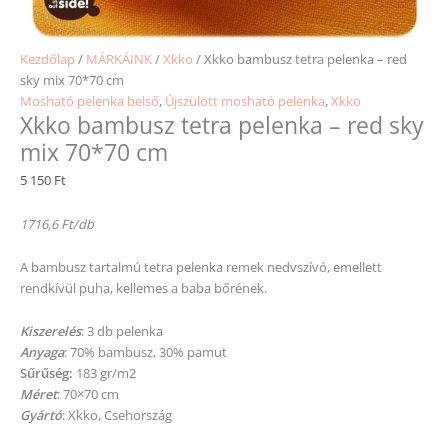
Kezdőlap
/
MÁRKÁINK
/
Xkko
/ Xkko bambusz tetra pelenka – red
sky mix 70*70 cm
Mosható pelenka belső
,
Újszülött mosható pelenka
,
Xkko
Xkko bambusz tetra pelenka – red sky
mix 70*70 cm
5 150
Ft
1716,6 Ft/db
A bambusz tartalmú tetra pelenka remek nedvszívó, emellett
rendkívül puha, kellemes a baba bőrének.
Kiszerelés
: 3 db pelenka
Anyaga
: 70% bambusz, 30% pamut
Sűrűség:
183 gr/m2
Méret
: 70×70 cm
Gyártó
: Xkko, Csehország