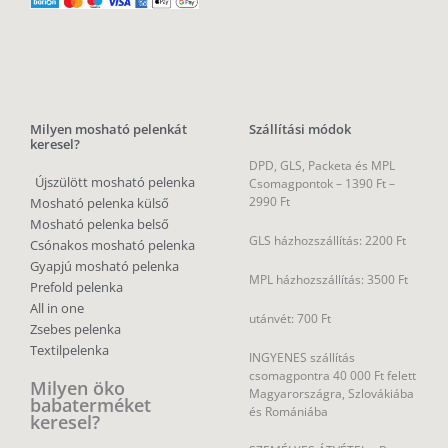
Milyen mosható pelenkát
Szállítási módok
keresel?
DPD, GLS, Packeta és MPL
Újszülött mosható pelenka
Csomagpontok –
1390 Ft –
2990 Ft
Mosható pelenka külső
Mosható pelenka belső
GLS házhozszállítás: 2200 Ft
Csónakos mosható pelenka
Gyapjú mosható pelenka
MPL házhozszállítás: 3500 Ft
Prefold pelenka
All in one
utánvét: 700 Ft
Zsebes pelenka
Textilpelenka
INGYENES szállítás
csomagpontra 40 000 Ft felett
Milyen öko
Magyarországra, Szlovákiába
babaterméket
és Romániába
keresel?