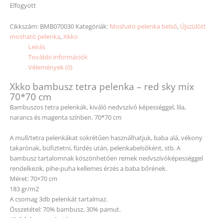
Elfogyott
Cikkszám:
BMB070030
Kategóriák:
Mosható pelenka belső
,
Újszülött
mosható pelenka
,
Xkko
Leírás
További információk
Vélemények (0)
Xkko bambusz tetra pelenka – red sky mix
70*70 cm
Bambuszos tetra pelenkák, kiváló nedvszívó képességgel, lila,
narancs és magenta színben. 70*70 cm
A mull/tetra pelenkákat sokrétűen használhatjuk, baba alá, vékony
takarónak, büfiztetni, fürdés után, pelenkabelsőként, stb. A
bambusz tartalomnak köszönhetően remek nedvszívóképességgel
rendelkezik, pihe-puha kellemes érzés a baba bőrének.
Méret: 70×70 cm
183 gr/m2
A csomag 3db pelenkát tartalmaz.
Összetétel: 70% bambusz, 30% pamut.