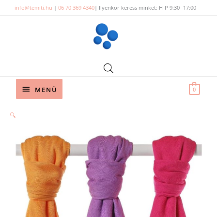
Skip
info@temiti.hu
|
06 70 369 4340
| Ilyenkor keress minket: H-P 9:30 -17:00
to
content
Below
MENÜ
0
Header
🔍