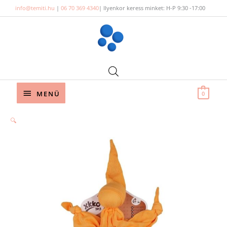
Skip
info@temiti.hu
|
06 70 369 4340
| Ilyenkor keress minket: H-P 9:30 -17:00
to
content
Below
MENÜ
0
Header
🔍