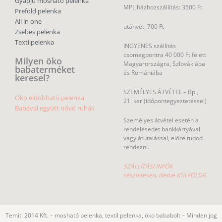
Gyapjú mosható pelenka
MPL házhozszállítás: 3500 Ft
Prefold pelenka
All in one
utánvét: 700 Ft
Zsebes pelenka
Textilpelenka
INGYENES szállítás
csomagpontra 40 000 Ft felett
Milyen öko
Magyarországra, Szlovákiába
babaterméket
és Romániába
keresel?
SZEMÉLYES ÁTVÉTEL – Bp.,
Öko eldobható pelenka
21. ker (időpontegyeztetéssel)
Babával együtt nővő ruhák
Személyes átvétel esetén a
rendelésedet bankkártyával
vagy átutalással, előre tudod
rendezni.
SZÁLLÍTÁSI INFÓK
részletesen, illetve KÜLFÖLDR
Temiti 2014 Kft. – mosható pelenka, textil pelenka, öko bababolt – Minden jog