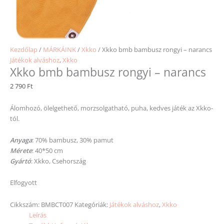
Kezdőlap
/
MÁRKÁINK
/
Xkko
/ Xkko bmb bambusz rongyi – narancs
Játékok alváshoz
,
Xkko
Xkko bmb bambusz rongyi – narancs
2 790
Ft
Álomhozó, ölelgethető, morzsolgatható, puha, kedves játék az Xkko-
tól.
Anyaga
: 70% bambusz, 30% pamut
Mérete
: 40*50 cm
Gyártó
: Xkko, Csehország
Elfogyott
Cikkszám:
BMBCT007
Kategóriák:
Játékok alváshoz
,
Xkko
Leírás