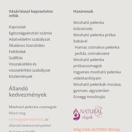
Vásárlással kapcsolatos
Hasznosak
infók
Mosható pelenka
Kapcsolat
kölcsönzés
Egészségpénztári számla
Mosható pelenka próba
Adatvédelmi szabályzat
babával
Általános Szerződési
Hamac csónakos pelenka
Feltételek
javítás, csónakcsere
Szállítás
Mosható pelenka
Visszaküldési és
próbacsomagok
visszatérítési szabályzat
Ingyenes mosható pelenka
Közlemények
videótanfolyam
Mosható pelenkák mosása,
Állandó
gyorsan, egyszerűen
kedvezmények
Ecoegg mosótojás
Mosható pelenka csomagok:
Nézd meg
csomagajánlatainkat
, az
állandó kedvezményekkel
Még több doTERRA illóolaj:
és/vagy ajándék