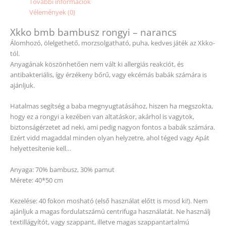
További információk
Vélemények (0)
Xkko bmb bambusz rongyi – narancs
Álomhozó, ölelgethető, morzsolgatható, puha, kedves játék az Xkko-
tól.
Anyagának köszönhetően nem vált ki allergiás reakciót, és
antibakteriális, így érzékeny bőrű, vagy ekcémás babák számára is
ajánljuk.
Hatalmas segítség a baba megnyugtatásához, hiszen ha megszokta,
hogy ez a rongyi a kezében van altatáskor, akárhol is vagytok,
biztonságérzetet ad neki, ami pedig nagyon fontos a babák számára.
Ezért vidd magaddal minden olyan helyzetre, ahol téged vagy Apát
helyettesítenie kell…
Anyaga: 70% bambusz, 30% pamut
Mérete: 40*50 cm
Kezelése: 40 fokon mosható (első használat előtt is mosd ki!). Nem
ajánljuk a magas fordulatszámú centrifuga használatát. Ne használj
textillágyítót, vagy szappant, illetve magas szappantartalmú