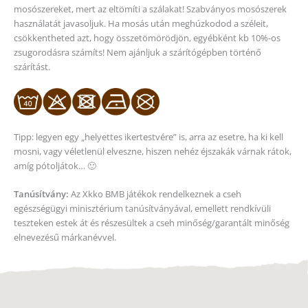
mosószereket, mert az eltömíti a szálakat! Szabványos mosószerek
használatát javasoljuk. Ha mosás után meghúzkodod a széleit,
csökkentheted azt, hogy összetömörödjön, egyébként kb 10%-os
zsugorodásra számíts! Nem ajánljuk a szárítógépben történő
szárítást.
Tipp: legyen egy „helyettes ikertestvére” is, arra az esetre, ha ki kell
mosni, vagy véletlenül elveszne, hiszen nehéz éjszakák várnak rátok,
amíg pótoljátok… 🙂
Tanúsítvány:
Az Xkko BMB játékok rendelkeznek a cseh
egészségügyi minisztérium tanúsítványával, emellett rendkívüli
teszteken estek át és részesültek a cseh minőség/garantált minőség
elnevezésű márkanévvel.