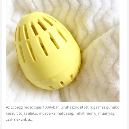
Az Ecoegg mosótojás 100%-ban újrahasznosított rugalmas gumiból
készült tojás alakú, mosóalkalmatosság. Tehát nem új műanyag,
csak nekünk az.