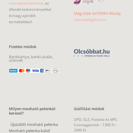
csomagajánlatainkat
, az
állandó kedvezményekkel
Még több doTERRA illóolaj:
és/vagy ajándék
naturalolajok.com
termékekkkel!
Fizetési módok
Bankkártya, banki utalás,
utánvét
Milyen mosható pelenkát
Szállítási módok
keresel?
DPD, GLS, Packeta és MPL
Újszülött mosható pelenka
Csomagpontok –
1390 Ft –
2990 Ft
Mosható pelenka külső