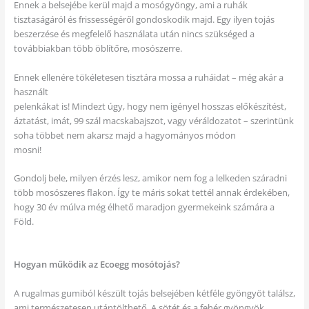
Ennek a belsejébe kerül majd a mosógyöngy, ami a ruhák
tisztaságáról és frissességéről gondoskodik majd. Egy ilyen tojás
beszerzése és megfelelő használata után nincs szükséged a
továbbiakban több öblítőre, mosószerre.
Ennek ellenére tökéletesen tisztára mossa a ruháidat – még akár a
használt
pelenkákat is! Mindezt úgy, hogy nem igényel hosszas előkészítést,
áztatást, imát, 99 szál macskabajszot, vagy véráldozatot – szerintünk
soha többet nem akarsz majd a hagyományos módon
mosni!
Gondolj bele, milyen érzés lesz, amikor nem fog a lelkeden száradni
több mosószeres flakon. Így te máris sokat tettél annak érdekében,
hogy 30 év múlva még élhető maradjon gyermekeink számára a
Föld.
Hogyan működik az Ecoegg mosótojás?
A rugalmas gumiból készült tojás belsejében kétféle gyöngyöt találsz,
ami természetesen utántölthető. A sötét és a fehér gyöngyök