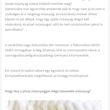
darab műanyag sokkal többtől menthet meg?
Szerencsére már egyre több embernek esik le, hogy nem jó és nem is
szükséges az a rengeteg műanyag, ami körülvesz minket. Ehhez
képest mi azt állítjuk, hogy egy újabb műanyag dolgot kell
vásárolnod, és ezzel műanyagot, időt és nem utolsósorban pénzt is
spórolhatsz?
A zacskókba vagy dobozokba tett mosószer, a flakonokba töltött
öblítő önmagában is elég ártalmas ránk és a környezetre nézve, a
csomagolása pedig évszázadokig szennyezi a környezetet.
Ezt viszont ki tudod váltani egy egyszerű, és sokkal
környezetbarátabb megoldással: az Ecoegg mosótojással.
Hogy lesz a plusz műanyaggal mégis kevesebb műanyag?