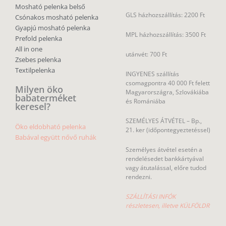
Mosható pelenka belső
GLS házhozszállítás: 2200 Ft
Csónakos mosható pelenka
Gyapjú mosható pelenka
MPL házhozszállítás: 3500 Ft
Prefold pelenka
All in one
utánvét: 700 Ft
Zsebes pelenka
Textilpelenka
INGYENES szállítás
csomagpontra 40 000 Ft felett
Milyen öko
Magyarországra, Szlovákiába
babaterméket
és Romániába
keresel?
SZEMÉLYES ÁTVÉTEL – Bp.,
Öko eldobható pelenka
21. ker (időpontegyeztetéssel)
Babával együtt nővő ruhák
Személyes átvétel esetén a
rendelésedet bankkártyával
vagy átutalással, előre tudod
rendezni.
SZÁLLÍTÁSI INFÓK
részletesen, illetve KÜLFÖLDR