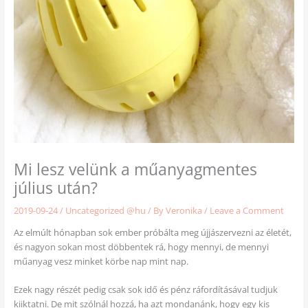
Mi lesz velünk a műanyagmentes
július után?
2019-09-24
/
Uncategorized @hu
/ By
Veronika
/
Leave a Comment
Az elmúlt hónapban sok ember próbálta meg újjászervezni az életét,
és nagyon sokan most döbbentek rá, hogy mennyi, de mennyi
műanyag vesz minket körbe nap mint nap.
Ezek nagy részét pedig csak sok idő és pénz ráfordításával tudjuk
kiiktatni. De mit szólnál hozzá, ha azt mondanánk, hogy egy kis