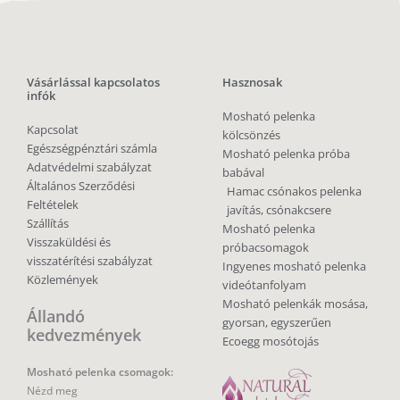
Vásárlással kapcsolatos
Hasznosak
infók
Mosható pelenka
Kapcsolat
kölcsönzés
Egészségpénztári számla
Mosható pelenka próba
Adatvédelmi szabályzat
babával
Általános Szerződési
Hamac csónakos pelenka
Feltételek
javítás, csónakcsere
Szállítás
Mosható pelenka
Visszaküldési és
próbacsomagok
visszatérítési szabályzat
Ingyenes mosható pelenka
Közlemények
videótanfolyam
Mosható pelenkák mosása,
Állandó
gyorsan, egyszerűen
kedvezmények
Ecoegg mosótojás
Mosható pelenka csomagok:
Nézd meg