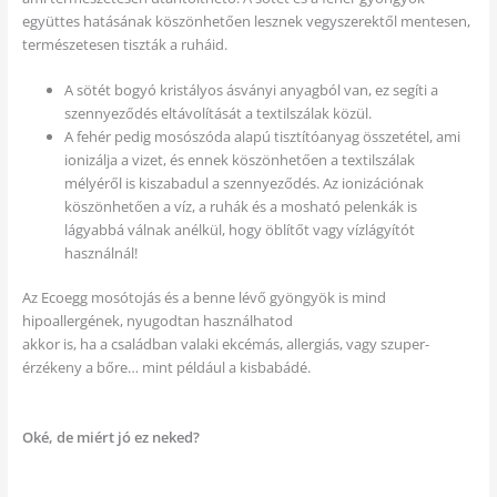
együttes hatásának köszönhetően lesznek vegyszerektől mentesen,
természetesen tiszták a ruháid.
A sötét bogyó kristályos ásványi anyagból van, ez segíti a
szennyeződés eltávolítását a textilszálak közül.
A fehér pedig mosószóda alapú tisztítóanyag összetétel, ami
ionizálja a vizet, és ennek köszönhetően a textilszálak
mélyéről is kiszabadul a szennyeződés. Az ionizációnak
köszönhetően a víz, a ruhák és a mosható pelenkák is
lágyabbá válnak anélkül, hogy öblítőt vagy vízlágyítót
használnál!
Az Ecoegg mosótojás és a benne lévő gyöngyök is mind
hipoallergének, nyugodtan használhatod
akkor is, ha a családban valaki ekcémás, allergiás, vagy szuper-
érzékeny a bőre… mint például a kisbabádé.
Oké, de miért jó ez neked?