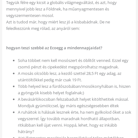
Tegyük félre egy kicsit a globális világmegváltást, és azt, hogy
mennyivel jobb lesz a Földnek, ha műanyagmentesen és
vegyszermentesen mosol.
Azt is tudod már, hogy miért lesz jó a kisbabádnak. De ne
feledkezzünk meg rólad, az anyáról sem:
hogyan teszi szebbé az Ecoegg a mindennapjaidat?
Soha többet nem kell mosószert és öblítőt venned. Ezzel egy
csomó pénzt és cipekedést megspórolhatsz magadnak.
A mosás olcsóbb lesz, a kezdő szettel 28,5 Ft egy adag, az
utántöltőkkel pedig már csak 19 Ft.
Több helyed lesz a fürdőszobában/mosókonyhában is, hiszen
a gyöngyök kisebb helyet foglalnak;)
A bevásárlókocsiban felszabadult helyet kitölthetitek mással.
Mondjuk gyümölccsel, így máris egészségesebben éltek
A ruháitok is hálásak lesznek érte, ha nem gyilkolod őket a sok
vegyszerrel. Így tovább maradnak hordható állapotban,
ritkábban kell újat venni. Hoppá, lehet, hogy ez inkább
hátrány?