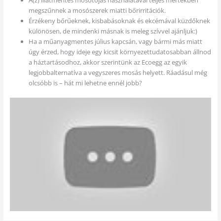
A(z) illatmentes mosótojás használatával teljes mértékben
megszűnnek a mosószerek miatti bőrirritációk.
Érzékeny bőrűeknek, kisbabásoknak és ekcémával küzdőknek
különösen, de mindenki másnak is meleg szívvel ajánljuk:)
Ha a műanyagmentes július kapcsán, vagy bármi más miatt
úgy érzed, hogy ideje egy kicsit környezettudatosabban állnod
a háztartásodhoz, akkor szerintünk az Ecoegg az egyik
legjobbalternatíva a vegyszeres mosás helyett. Ráadásul még
olcsóbb is – hát mi lehetne ennél jobb?