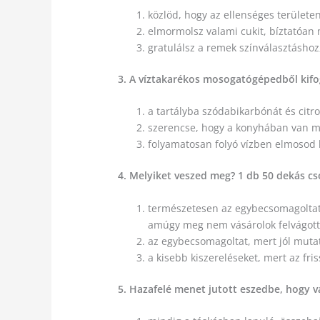
közlöd, hogy az ellenséges területen
elmormolsz valami cukit, bíztatóan
gratulálsz a remek színválasztáshoz
3. A víztakarékos mosogatógépedből kifo
a tartályba szódabikarbónát és citr
szerencse, hogy a konyhában van mos
folyamatosan folyó vízben elmosod
4. Melyiket veszed meg? 1 db 50 dekás c
természetesen az egybecsomagoltat,
amúgy meg nem vásárolok felvágott
az egybecsomagoltat, mert jól muta
a kisebb kiszereléseket, mert az f
5. Hazafelé menet jutott eszedbe, hogy vá