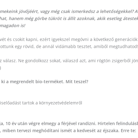
ermekeink jövőjéért, vagy még csak ismerkedsz a lehetőségekkel? A
t, hanem még görbe tükröt is állít azoknak, akik esetleg átestek
 magadon is!
ávét és csokit kapni, ezért igyekszel megóvni a következő generáció
ítottunk egy rövid, de annál vidámabb tesztet, amiből megtudhatod
z válasz. Ne gondolkozz sokat, válaszd azt, ami rögtön zsigerből jö
)
ki a megrendelt bio-terméket. Mit teszel?
iselőadást tartok a környezetvédelemről
, 10 év után végre elmegy a férjével randizni. Hirtelen felindulá
 miben tervezi meghódítani ismét a kedvesét az éjszaka. Erre te: