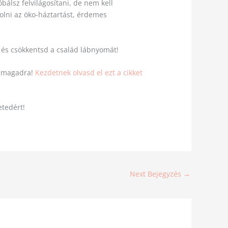
óbálsz felvilágosítani, de nem kell
olni az öko-háztartást, érdemes
és csökkentsd a család lábnyomát!
el magadra!
Kezdetnek olvasd el ezt a cikket
etedért!
Next Bejegyzés
→