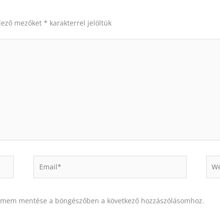
elező mezőket
*
karakterrel jelöltük
Email*
Web
címem mentése a böngészőben a következő hozzászólásomhoz.