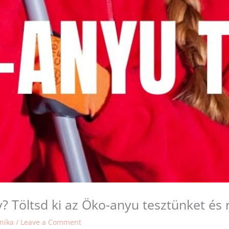
? Töltsd ki az Öko-anyu tesztünket é
onika
/
Leave a Comment