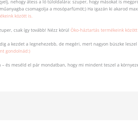
figyelj, nehogy átess a ló túloldalára: szuper, hogy másokat is megpr
leg műanyagba csomagolja a mosóparfümöt;) Ha igazán ki akarod max
keink között is.
 szuper, csak így tovább! Nézz körül
Öko-háztartás termékeink között
Mindig a kezdet a legnehezebb, de megéri, mert nagyon büszke lesz
int gondolnád:)
 – és meséld el pár mondatban, hogy mi mindent teszel a környez