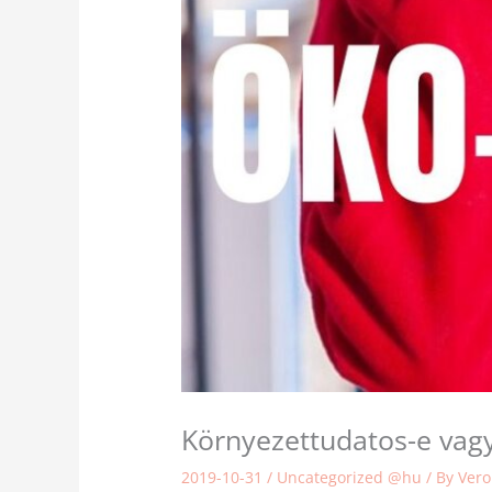
Környezettudatos-e vagy
2019-10-31
/
Uncategorized @hu
/ By
Ver