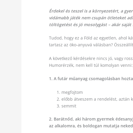
Érdekel és teszel is a környezetért, a gy
vidámabb játék nem csupán ötleteket adha
töltögetést és jó mosolygást – akár saját
Tudod, hogy ez a Föld az egyetlen, ahol k
tartasz az öko-anyuvá válásban? Összeáll
A következő kérdésekre nincs jó, vagy ross
Humorérzék, nem kell túl komolyan venni:
1. A futár műanyag csomagolásban hozta 
megfojtom
előbb átveszem a rendelést, aztán k
semmit
2. Barátnőd, aki három gyermek édesanyja
az alkalomra, és boldogan mutatja neked,