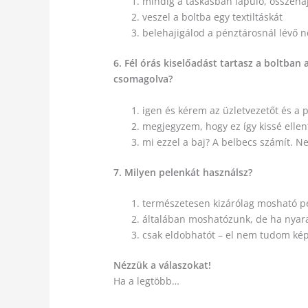
mindig a táskásban lapuló, összehaj
veszel a boltba egy textiltáskát
belehajigálod a pénztárosnál lévő nej
6. Fél órás kiselőadást tartasz a boltba
csomagolva?
igen és kérem az üzletvezetőt és a 
megjegyzem, hogy ez így kissé ellen
mi ezzel a baj? A belbecs számít. 
7. Milyen pelenkát használsz?
természetesen kizárólag mosható pe
általában moshatózunk, de ha nyaral
csak eldobhatót – el nem tudom ké
Nézzük a válaszokat!
Ha a legtöbb…