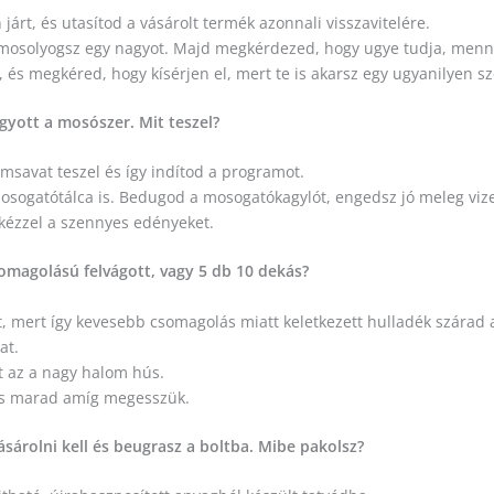
 járt, és utasítod a vásárolt termék azonnali visszavitelére.
 mosolyogsz egy nagyot. Majd megkérdezed, hogy ugye tudja, menny
, és megkéred, hogy kísérjen el, mert te is akarsz egy ugyanilyen
gyott a mosószer. Mit teszel?
omsavat teszel és így indítod a programot.
ogatótálca is. Bedugod a mosogatókagylót, engedsz jó meleg vizet,
 kézzel a szennyes edényeket.
somagolású felvágott, vagy 5 db 10 dekás?
 mert így kevesebb csomagolás miatt keletkezett hulladék szárad 
at.
t az a nagy halom hús.
riss marad amíg megesszük.
sárolni kell és beugrasz a boltba. Mibe pakolsz?