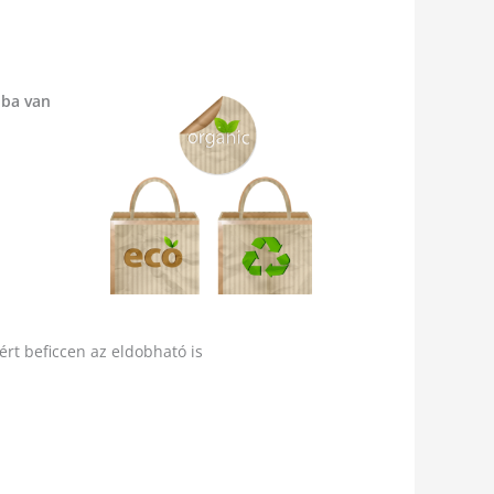
óba van
ért beficcen az eldobható is