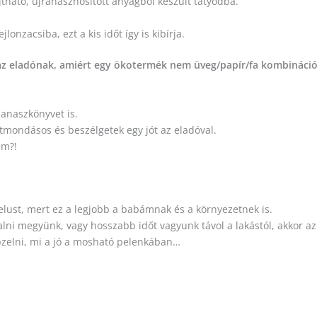
tható, újrahasznosított anyagból készült tatyódba.
lonzacsiba, ezt a kis időt így is kibírja.
n az eladónak, amiért egy ökotermék nem üveg/papír/fa kombináci
panaszkönyvet is.
tmondásos és beszélgetek egy jót az eladóval.
Nem?!
lust, mert ez a legjobb a babámnak és a környezetnek is.
ni megyünk, vagy hosszabb időt vagyunk távol a lakástól, akkor az
pzelni, mi a jó a mosható pelenkában…