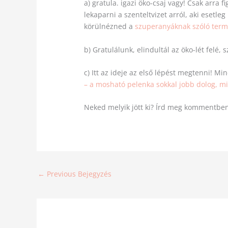
a) gratula. igazi öko-csaj vagy! Csak arra 
lekaparni a szenteltvizet arról, aki eset
körülnézned a
szuperanyáknak szóló termé
b) Gratulálunk, elindultál az öko-lét felé,
c) Itt az ideje az első lépést megtenni! 
– a mosható pelenka sokkal jobb dolog, m
Neked melyik jött ki? Írd meg kommentben
←
Previous Bejegyzés