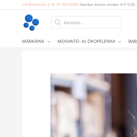
Skip
info@temiti.hu
|
06 70 369 4340
| Ilyenkor keress minket: H-P 9:30 
to
content
Products
search
MÁRKÁINK
MOSHATÓ- és ÖKOPELENKA
BAB