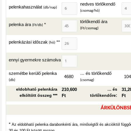
nedves törlőkendő
pelenkahasználat
(db/nap)
(csomag/hó)
törlőkendő ára
pelenka ára
*
(Ft/db)
(Ft/csomag)
pelenkázási időszak
**
(hó)
ennyi gyermekre számolva
szemétbe kerülő pelenka
… és törlőkendő
4680
104
(db)
(csomag)
eldobható pelenkára
210,600
… és
31,2
elköltött összeg ***
Ft
törlőkendőre:
Ft
ÁRKÜLÖNBSÉ
*
Az eldobható pelenka darabonkénti ára, minőségtől és akcióktól függő
30 és 100 Ft között mozog.