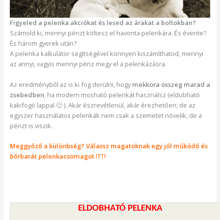
Figyeled a pelenka akciókat és lesed az árakat a boltokban?
Számold ki, mennyi pénzt költesz el havonta pelenkára. És évente?
És három gyerek után?
A pelenka kalkulátor segítségével könnyen kiszámíthatod, mennyi
az annyi, vagyis mennyi pénz megy el a pelenkázásra.
Az eredményből az is ki fog derülni, hogy
mekkora összeg marad a
zsebedben
, ha modern mosható pelenkát használsz (eldobható
kakifogó lappal 🙂 ). Akár észrevétlenül, akár érezhetően, de az
egyszer használatos pelenkák nem csak a szemetet növelik, de a
pénzt is viszik.
Meggyőző a különbség? Válassz magatoknak egy jól működő és
bőrbarát pelenkacsomagot
ITT
!
ELDOBHATÓ PELENKA