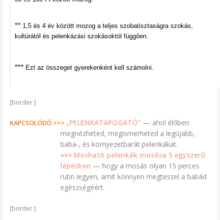
**
1,5 és 4 év között mozog a teljes szobatisztaságra szokás,
kultúrától és pelenkázási szokásoktól függően.
***
Ezt az összeget gyerekenként kell számolni.
[border ]
„PELENKATAPOGATÓ”
— ahol élőben
KAPCSOLÓDÓ >>>
megnézheted, megismerheted a legújabb,
baba-, és környezetbarát pelenkákat.
Mosható pelenkák mosása 5 egyszerű
>>>
lépésben
— hogy a mosás olyan 15 perces
rutin legyen, amit könnyen megteszel a babád
egészségéért.
[border ]