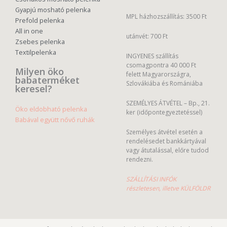
Gyapjú mosható pelenka
MPL házhozszállítás: 3500 Ft
Prefold pelenka
All in one
utánvét: 700 Ft
Zsebes pelenka
Textilpelenka
INGYENES szállítás
csomagpontra 40 000 Ft
Milyen öko
felett Magyarországra,
babaterméket
Szlovákiába és Romániába
keresel?
SZEMÉLYES ÁTVÉTEL – Bp., 21.
Öko eldobható pelenka
ker (időpontegyeztetéssel)
Babával együtt nővő ruhák
Személyes átvétel esetén a
rendelésedet bankkártyával
vagy átutalással, előre tudod
rendezni.
SZÁLLÍTÁSI INFÓK
részletesen, illetve KÜLFÖLDR