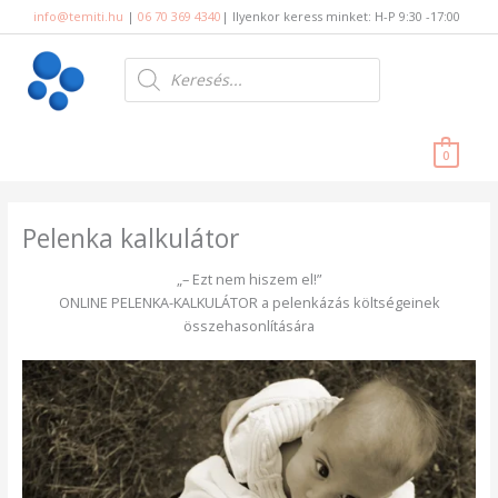
Skip
info@temiti.hu
|
06 70 369 4340
| Ilyenkor keress minket: H-P 9:30 -17:00
to
content
Products
search
0
Pelenka kalkulátor
„– Ezt nem hiszem el!”
ONLINE PELENKA-KALKULÁTOR a pelenkázás költségeinek
összehasonlítására