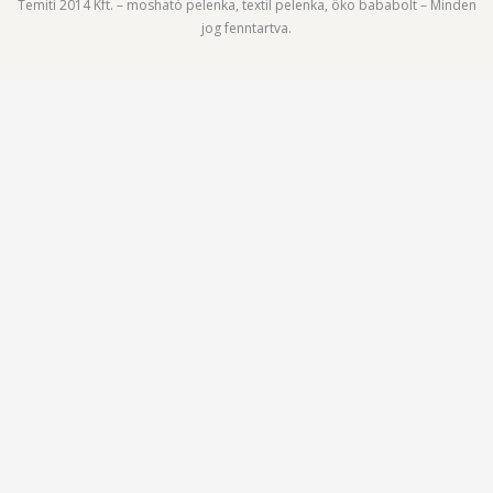
Temiti 2014 Kft. – mosható pelenka, textil pelenka, öko bababolt – Minden
jog fenntartva.