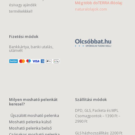
Még több doTERRA illóolaj:
és/vagy ajándék
naturalolajok.com
termékekkkel!
Fizetési módok
Bankkártya, banki utalás,
utánvét
Milyen mosható pelenkát
Szállítási módok
keresel?
DPD, GLS, Packeta és MPL
Újszülött mosható pelenka
Csomagpontok –
1390 Ft –
2990 Ft
Mosható pelenka külső
Mosható pelenka belső
GLS házhozszállítás: 2200 Ft
Csónakos mosható pelenka