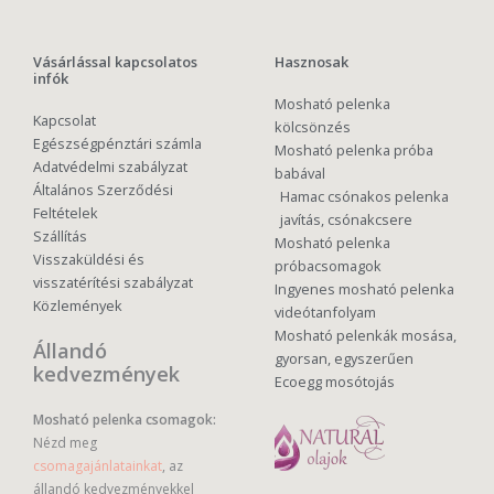
Vásárlással kapcsolatos
Hasznosak
infók
Mosható pelenka
Kapcsolat
kölcsönzés
Egészségpénztári számla
Mosható pelenka próba
Adatvédelmi szabályzat
babával
Általános Szerződési
Hamac csónakos pelenka
Feltételek
javítás, csónakcsere
Szállítás
Mosható pelenka
Visszaküldési és
próbacsomagok
visszatérítési szabályzat
Ingyenes mosható pelenka
Közlemények
videótanfolyam
Mosható pelenkák mosása,
Állandó
gyorsan, egyszerűen
kedvezmények
Ecoegg mosótojás
Mosható pelenka csomagok:
Nézd meg
csomagajánlatainkat
, az
állandó kedvezményekkel