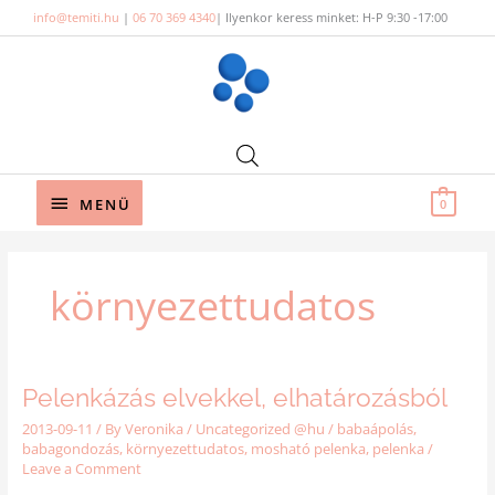
Skip
info@temiti.hu
|
06 70 369 4340
| Ilyenkor keress minket: H-P 9:30 -17:00
to
content
Below
MENÜ
0
Header
környezettudatos
PELENKÁZÁS
Pelenkázás elvekkel, elhatározásból
ELVEKKEL,
ELHATÁROZÁSBÓL
2013-09-11
/ By
Veronika
/
Uncategorized @hu
/
babaápolás
,
babagondozás
,
környezettudatos
,
mosható pelenka
,
pelenka
/
Leave a Comment