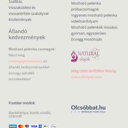
Szállítás
Mosható pelenka
Visszaküldési és
próbacsomagok
visszatérítési szabályzat
Ingyenes mosható pelenka
Közlemények
videótanfolyam
Mosható pelenkák mosása,
Állandó
gyorsan, egyszerűen
kedvezmények
Ecoegg mosótojás
Mosható pelenka csomagok:
Nézd meg
csomagajánlatainkat
, az
állandó kedvezményekkel
Még több doTERRA illóolaj:
és/vagy ajándék
naturalolajok.com
termékekkkel!
Fizetési módok
Bankkártya, banki utalás,
utánvét