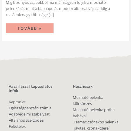
Míg bizonyos csapokból ma már nagyon folyik a mosható
pelenkázás mint a babaápolás modern alternatívája, addig a
családok nagy többsége […]
TOVÁBB »
Vásárlással kapcsolatos
Hasznosak
infók
Mosható pelenka
Kapcsolat
kölcsönzés
Egészségpénztári számla
Mosható pelenka próba
Adatvédelmi szabályzat
babával
Általános Szerződési
Hamac csónakos pelenka
Feltételek
javítás, csónakcsere