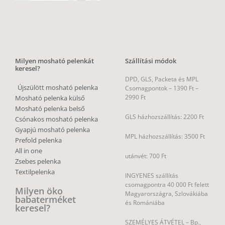
Milyen mosható pelenkát
Szállítási módok
keresel?
DPD, GLS, Packeta és MPL
Újszülött mosható pelenka
Csomagpontok –
1390 Ft –
2990 Ft
Mosható pelenka külső
Mosható pelenka belső
GLS házhozszállítás: 2200 Ft
Csónakos mosható pelenka
Gyapjú mosható pelenka
MPL házhozszállítás: 3500 Ft
Prefold pelenka
All in one
utánvét: 700 Ft
Zsebes pelenka
Textilpelenka
INGYENES szállítás
csomagpontra 40 000 Ft felett
Milyen öko
Magyarországra, Szlovákiába
babaterméket
és Romániába
keresel?
SZEMÉLYES ÁTVÉTEL – Bp.,