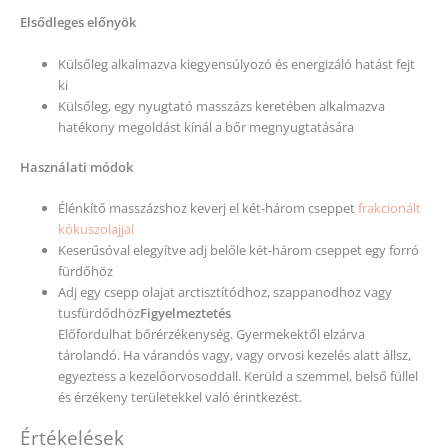
Elsődleges előnyök
Külsőleg alkalmazva kiegyensúlyozó és energizáló hatást fejt
ki
Külsőleg, egy nyugtató masszázs keretében alkalmazva
hatékony megoldást kínál a bőr megnyugtatására
Használati módok
Élénkítő masszázshoz keverj el két-három cseppet
frakcionált
kókuszolajjal
Keserűsóval elegyítve adj belőle két-három cseppet egy forró
fürdőhöz
Adj egy csepp olajat arctisztítódhoz, szappanodhoz vagy
tusfürdődhöz
Figyelmeztetés
Előfordulhat bőrérzékenység. Gyermekektől elzárva
tárolandó. Ha várandós vagy, vagy orvosi kezelés alatt állsz,
egyeztess a kezelőorvosoddall. Kerüld a szemmel, belső füllel
és érzékeny területekkel való érintkezést.
Értékelések