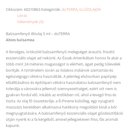
Cikkszám:
60210863
Kategóriák:
doTERRA
,
ILLÓOLAJOK
Leírás
Vélemények (0)
Balzsamfenyő illóolaj 5 ml – doTERRA
Abies balsamea
A fenséges, örökzöld balzsamfenyő melegséget árasztó, frissítő
esszenciális olajat ad nekünk. Az Észak-Amerikában honos fa akár a
több mint 24 méteres magasságot is elérheti, ágait pedig tűlevelek
borítják. A történelem során az őslakos indiánok szertartási és
egészségügyi célokra használták. A jelenleg elsősorban papírpép
előállításához és építőipari célokra használatos balzsamfenyő nem
tolerálja a városokra jellemző szennyezettséget, ezért ott nem is
gyakran fordul elő, inkább az erdőkben nő, ahol a levegő friss és
tiszta. Az olaj fő összetevője, a ß-Pinene külsőleg, egy nyugtató
masszázs keretében alkalmazva hatékony megoldást kínál a bőr
megnyugtatására. A balzsamfenyő esszenciális olajat gőzdesztilláció
útján nyerik ki a fa kérgéből, amivel jellegzetesen friss, fás aromát
kapunk.