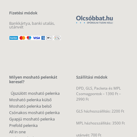
Fizetési módok
Bankkártya, banki utalás,
utánvét
Milyen mosható pelenkát
Szállítási módok
keresel?
DPD, GLS, Packeta és MPL
Újszülött mosható pelenka
Csomagpontok –
1390 Ft –
2990 Ft
Mosható pelenka külső
Mosható pelenka belső
GLS házhozszállítás: 2200 Ft
Csónakos mosható pelenka
Gyapjú mosható pelenka
MPL házhozszállítás: 3500 Ft
Prefold pelenka
All in one
utánvét: 700 Ft