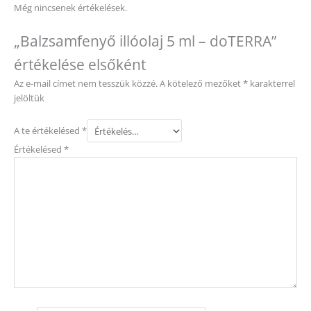
Még nincsenek értékelések.
„Balzsamfenyő illóolaj 5 ml – doTERRA”
értékelése elsőként
Az e-mail címet nem tesszük közzé.
A kötelező mezőket
*
karakterrel
jelöltük
A te értékelésed
*
Értékelésed
*