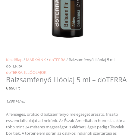
Kezdőlap
/
MÁRKÁINK
/
doTERRA
/ Balzsamfenyő illóolaj 5 ml –
doTERRA
doTERRA
,
ILLÓOLAJOK
Balzsamfenyő illóolaj 5 ml – doTERRA
6 990
Ft
1398 Ft/ml
A fenséges, örökzöld balzsamfenyő melegséget árasztó, frissítő
esszenciális olajat ad nekünk. Az Észak-Amerikában honos fa akár a
több mint 24 méteres magasságot is elérheti, ágait pedig tűlevelek
borítják. A történelem során az őslakos indiánok szertartási és