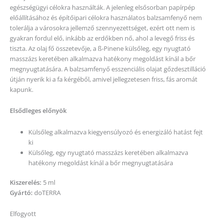
egészségügyi célokra használták. A jelenleg elsősorban papírpép
előállításához és építőipari célokra használatos balzsamfenyő nem
tolerálja a városokra jellemző szennyezettséget, ezért ott nem is
gyakran fordul elő, inkább az erdőkben nő, ahol a levegő friss és
tiszta. Az olaj fő összetevője, a ß-Pinene külsőleg, egy nyugtató
masszázs keretében alkalmazva hatékony megoldást kínál a bőr
megnyugtatására. A balzsamfenyő esszenciális olajat gőzdesztilláció
útján nyerik ki a fa kérgéből, amivel jellegzetesen friss, fás aromát
kapunk.
Elsődleges előnyök
Külsőleg alkalmazva kiegyensúlyozó és energizáló hatást fejt
ki
Külsőleg, egy nyugtató masszázs keretében alkalmazva
hatékony megoldást kínál a bőr megnyugtatására
Kiszerelés:
5 ml
Gyártó:
doTERRA
Elfogyott