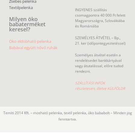
Zsebes pelenka
Textilpelenka
INGYENES szállítás
csomagpontra 40 000 Ft felett
Milyen öko
Magyarországra, Szlovákiába
babaterméket
és Romániába
keresel?
SZEMÉLYES ÁTVÉTEL – Bp.,
Öko eldobható pelenka
21. ker (időpontegyeztetéssel)
Babával együtt nővő ruhák
Személyes átvétel esetén a
rendelésedet bankkártyával
vagy átutalással, előre tudod
rendezni.
SZÁLLÍTÁSI INFÓK
részletesen, illetve KÜLFÖLDR
Temiti 2014 Kft. – mosható pelenka, textil pelenka, öko bababolt – Minden jog
fenntartva.