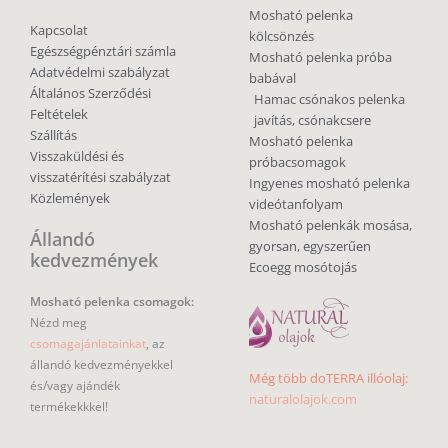
Mosható pelenka
Kapcsolat
kölcsönzés
Egészségpénztári számla
Mosható pelenka próba
Adatvédelmi szabályzat
babával
Általános Szerződési
Hamac csónakos pelenka
Feltételek
javítás, csónakcsere
Szállítás
Mosható pelenka
Visszaküldési és
próbacsomagok
visszatérítési szabályzat
Ingyenes mosható pelenka
Közlemények
videótanfolyam
Mosható pelenkák mosása,
Állandó
gyorsan, egyszerűen
kedvezmények
Ecoegg mosótojás
Mosható pelenka csomagok:
Nézd meg
csomagajánlatainkat
, az
állandó kedvezményekkel
Még több doTERRA illóolaj:
és/vagy ajándék
naturalolajok.com
termékekkkel!