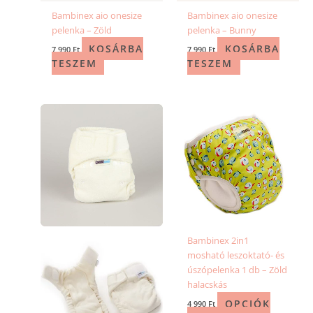
Bambinex aio onesize
Bambinex aio onesize
pelenka – Zöld
pelenka – Bunny
KOSÁRBA
KOSÁRBA
7 990
Ft
7 990
Ft
TESZEM
TESZEM
Ennek
Ennek
a
a
terméknek
terméknek
több
több
variációja
variációja
van.
van.
A
A
változatok
változatok
a
a
Bambinex 2in1
termékoldalon
termékold
mosható leszoktató- és
választhatók
választhat
úszópelenka 1 db – Zöld
ki
ki
halacskás
OPCIÓK
4 990
Ft