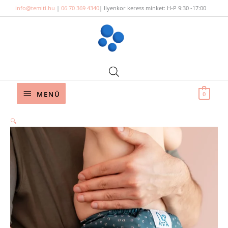
Skip
info@temiti.hu
|
06 70 369 4340
| Ilyenkor keress minket: H-P 9:30 -17:00
to
content
Below
MENÜ
0
Header
🔍