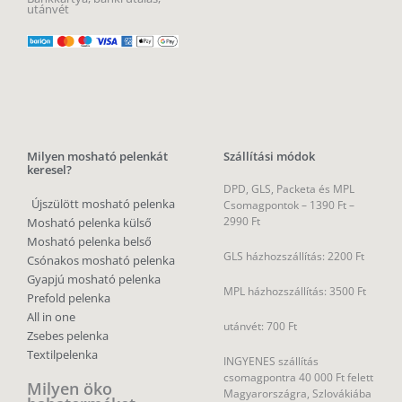
utánvét
Milyen mosható pelenkát
Szállítási módok
keresel?
DPD, GLS, Packeta és MPL
Újszülött mosható pelenka
Csomagpontok –
1390 Ft –
2990 Ft
Mosható pelenka külső
Mosható pelenka belső
GLS házhozszállítás: 2200 Ft
Csónakos mosható pelenka
Gyapjú mosható pelenka
MPL házhozszállítás: 3500 Ft
Prefold pelenka
All in one
utánvét: 700 Ft
Zsebes pelenka
Textilpelenka
INGYENES szállítás
csomagpontra 40 000 Ft felett
Milyen öko
Magyarországra, Szlovákiába