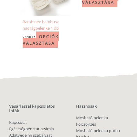
VÁLASZTÁSA
Bambinex bambusz
nadrágpelenka 1 db
OPCIÓK
7 990
Ft
VÁLASZTÁSA
Vásárlással kapcsolatos
Hasznosak
infók
Mosható pelenka
Kapcsolat
kölcsönzés
Egészségpénztári számla
Mosható pelenka próba
Adatvédelmi szabályzat