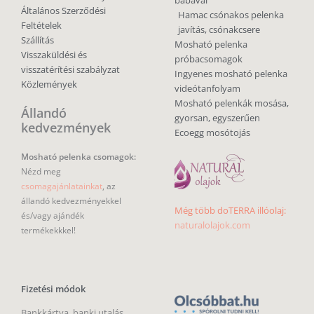
babával
Általános Szerződési
Hamac csónakos pelenka
Feltételek
javítás, csónakcsere
Szállítás
Mosható pelenka
Visszaküldési és
próbacsomagok
visszatérítési szabályzat
Ingyenes mosható pelenka
Közlemények
videótanfolyam
Mosható pelenkák mosása,
Állandó
gyorsan, egyszerűen
kedvezmények
Ecoegg mosótojás
Mosható pelenka csomagok:
Nézd meg
csomagajánlatainkat
, az
állandó kedvezményekkel
Még több doTERRA illóolaj:
és/vagy ajándék
naturalolajok.com
termékekkkel!
Fizetési módok
Bankkártya, banki utalás,