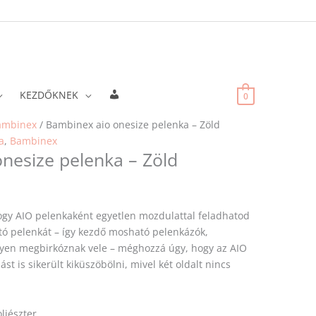
Fiókadatok
KEZDŐKNEK
0
ambinex
/ Bambinex aio onesize pelenka – Zöld
a
,
Bambinex
nesize pelenka – Zöld
ogy AIO pelenkaként egyetlen mozdulattal feladhatod
ó pelenkát – így kezdő mosható pelenkázók,
nyen megbirkóznak vele – méghozzá úgy, hogy az AIO
st is sikerült kiküszöbölni, mivel két oldalt nincs
oliészter