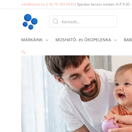
Skip
info@temiti.hu
|
06 70 369 4340
| Ilyenkor keress minket: H-P 9:30 
to
content
Products
search
MÁRKÁINK
MOSHATÓ- és ÖKOPELENKA
BAB
🔍