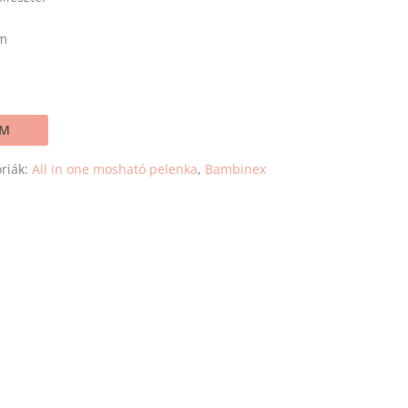
um
EM
riák:
All in one mosható pelenka
,
Bambinex