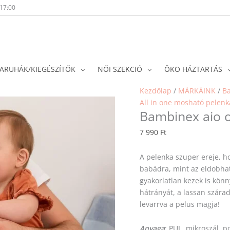
-17:00
ARUHÁK/KIEGÉSZÍTŐK
NŐI SZEKCIÓ
ÖKO HÁZTARTÁS
Bambinex
Kezdőlap
/
MÁRKÁINK
/
B
aio
All in one mosható pelenk
Bambinex aio o
onesize
pelenka
7 990
Ft
-
Zöld
A pelenka szuper ereje, h
mennyiség
babádra, mint az eldobhat
gyakorlatlan kezek is kön
hátrányát, a lassan száradá
levarrva a pelus magja!
Anyaga
: PUL, mikroszál, p