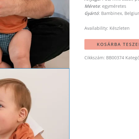
Mérete
: egyméretes
Gyártó
: Bambinex, Belgi
Availability:
Készleten
KOSÁRBA TESZ
Cikkszám:
BB00374
Kategó