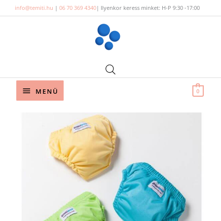
Skip
info@temiti.hu
|
06 70 369 4340
| Ilyenkor keress minket: H-P 9:30 -17:00
to
content
Below
MENÜ
0
Header