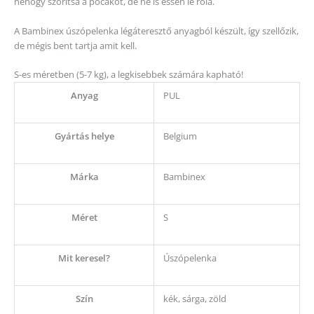
nehogy szorítsa a pocakot, de ne is essen le róla.
A Bambinex úszópelenka légáteresztő anyagból készült, így szellőzik,
de mégis bent tartja amit kell.
S-es méretben (5-7 kg), a legkisebbek számára kapható!
Anyag
PUL
Gyártás helye
Belgium
Márka
Bambinex
Méret
S
Mit keresel?
Úszópelenka
Szín
kék, sárga, zöld