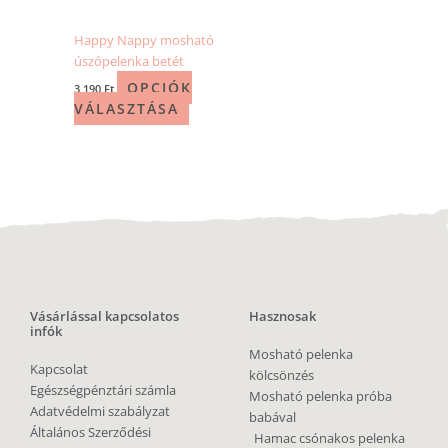
Happy Nappy mosható
úszópelenka betét
OPCIÓK
3 190
Ft
VÁLASZTÁSA
Vásárlással kapcsolatos
Hasznosak
infók
Mosható pelenka
Kapcsolat
kölcsönzés
Egészségpénztári számla
Mosható pelenka próba
Adatvédelmi szabályzat
babával
Általános Szerződési
Hamac csónakos pelenka