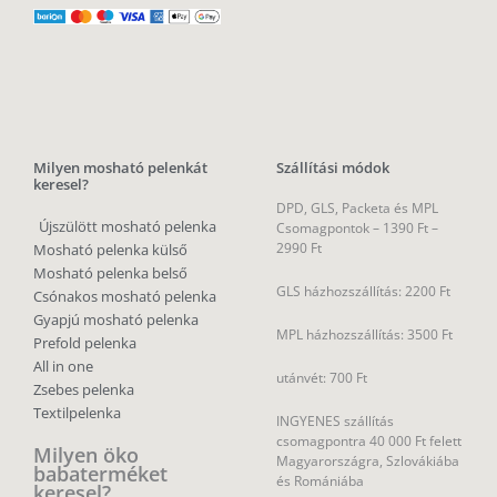
Milyen mosható pelenkát
Szállítási módok
keresel?
DPD, GLS, Packeta és MPL
Újszülött mosható pelenka
Csomagpontok –
1390 Ft –
2990 Ft
Mosható pelenka külső
Mosható pelenka belső
GLS házhozszállítás: 2200 Ft
Csónakos mosható pelenka
Gyapjú mosható pelenka
MPL házhozszállítás: 3500 Ft
Prefold pelenka
All in one
utánvét: 700 Ft
Zsebes pelenka
Textilpelenka
INGYENES szállítás
csomagpontra 40 000 Ft felett
Milyen öko
Magyarországra, Szlovákiába
babaterméket
és Romániába
keresel?