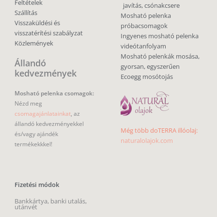
Feltételek
javítás, csónakcsere
Szállítás
Mosható pelenka
Visszaküldési és
próbacsomagok
visszatérítési szabályzat
Ingyenes mosható pelenka
Közlemények
videótanfolyam
Mosható pelenkák mosása,
Állandó
gyorsan, egyszerűen
kedvezmények
Ecoegg mosótojás
Mosható pelenka csomagok:
Nézd meg
csomagajánlatainkat
, az
állandó kedvezményekkel
Még több doTERRA illóolaj:
és/vagy ajándék
naturalolajok.com
termékekkkel!
Fizetési módok
Bankkártya, banki utalás,
utánvét