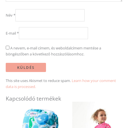
Név
*
E-mail
*
A nevem, e-mail címem, és weboldalcímem mentése a
böngészőben a következő hozzászólásomhoz.
This site uses Akismet to reduce spam.
Learn how your comment
data is processed.
Kapcsolódó termékek
Ennek
Ennek
a
a
terméknek
terméknek
több
több