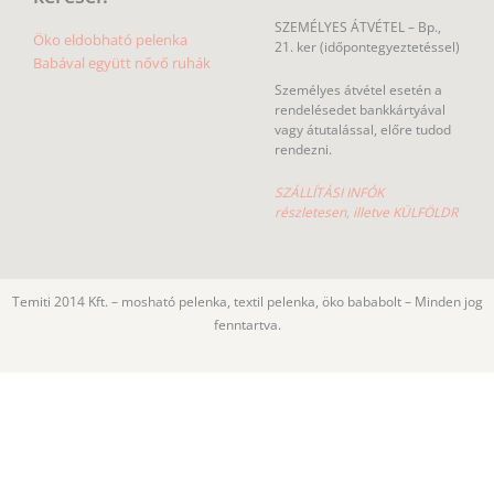
SZEMÉLYES ÁTVÉTEL – Bp.,
Öko eldobható pelenka
21. ker (időpontegyeztetéssel)
Babával együtt nővő ruhák
Személyes átvétel esetén a
rendelésedet bankkártyával
vagy átutalással, előre tudod
rendezni.
SZÁLLÍTÁSI INFÓK
részletesen, illetve KÜLFÖLDR
Temiti 2014 Kft. – mosható pelenka, textil pelenka, öko bababolt – Minden jog
fenntartva.