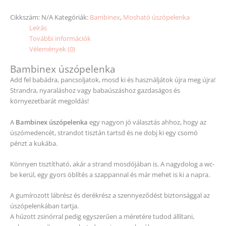
Cikkszám:
N/A
Kategóriák:
Bambinex
,
Mosható úszópelenka
Leírás
További információk
Vélemények (0)
Bambinex úszópelenka
Add fel babádra, pancsoljatok, mosd ki és használjátok újra meg újra!
Strandra, nyaraláshoz vagy babaúszáshoz gazdaságos és
környezetbarát megoldás!
A
Bambinex úszópelenka
egy nagyon jó választás ahhoz, hogy az
úszómedencét, strandot tisztán tartsd és ne dobj ki egy csomó
pénzt a kukába.
Könnyen tisztítható, akár a strand mosdójában is. A nagydolog a wc-
be kerül, egy gyors öblítés a szappannal és már mehet is ki a napra.
A gumírozott lábrész és derékrész a szennyeződést biztonsággal az
úszópelenkában tartja.
A húzott zsinórral pedig egyszerűen a méretére tudod állítani,