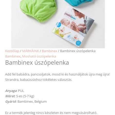
Kezdőlap
/
MÁRKÁINK
/
Bambinex
/ Bambinex úszópelenka
Bambinex
,
Mosható úszópelenka
Bambinex úszópelenka
Add fel babádra, pancsoljatok, mosd ki és használjátok újra meg újra!
Strandra, babaúszáshoz tökéletes választás.
Anyaga
: PUL
Méret
: S-es (5-7 kg)
Gyártó
: Bambinex, Belgium
Ez a termék jelenleg nincs készleten és nem megvásárolható.