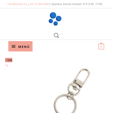
Skip
info@temiti.hu
|
06 70 369 4340
| Ilyenkor keress minket: H-P 9:30 -17:00
to
content
Below
MENÜ
0
Header
Original
Current
-16%
price
price
🔍
was:
is:
4
3
290 Ft.
590 Ft.