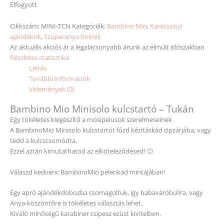
Elfogyott
Cikkszám:
MINI-TCN
Kategóriák:
Bambino Mio
,
Karácsonyi
ajándékok
,
Szuperanya holmik
Az aktuális akciós ár a legalacsonyabb árunk az elmúlt időszakban
Részletes statisztika
Leírás
További információk
Vélemények (0)
Bambino Mio Minisolo kulcstartó – Tukán
Egy tökéletes kiegészítő a mosipelusok szerelmeseinek.
A BambinoMio Minisolo kulcstartót fűzd kézitáskád cipzárjába, vagy
tedd a kulcscsomódra.
Ezzel aztán kimutathatod az elköteleződésed! 🙂
Válaszd kedvenc BambinoMio pelenkád mintájában!
Egy apró ajándékdobozba csomagoltuk, így babaváróbulira, vagy
Anya-köszöntőre is tökéletes választás lehet.
Kiváló minőségű karabiner csipesz ezüst kivitelben.