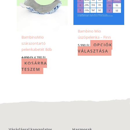
Bambino Mio
BambinoMio
úszópelenka – Finn
szárazontartó
OPCIÓK
5 990
Ft
pelenkabetét 8db
VÁLASZTÁSA
4 890
Ft
4 390
Ft
KOSÁRBA
TESZEM
Vásárlással kapcsolatos
Hasznosak