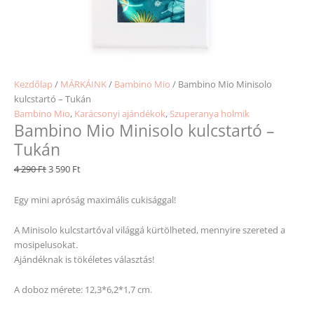
Kezdőlap
/
MÁRKÁINK
/
Bambino Mio
/ Bambino Mio Minisolo
kulcstartó – Tukán
Bambino Mio
,
Karácsonyi ajándékok
,
Szuperanya holmik
Bambino Mio Minisolo kulcstartó –
Tukán
4 290
Ft
3 590
Ft
Egy mini apróság maximális cukisággal!
A Minisolo kulcstartóval világgá kürtölheted, mennyire szereted a
mosipelusokat.
Ajándéknak is tökéletes választás!
A doboz mérete: 12,3*6,2*1,7 cm.