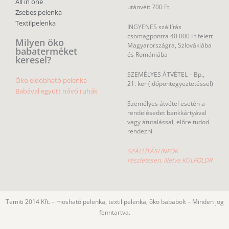
All in one
utánvét: 700 Ft
Zsebes pelenka
Textilpelenka
INGYENES szállítás
csomagpontra 40 000 Ft felett
Milyen öko
Magyarországra, Szlovákiába
babaterméket
és Romániába
keresel?
SZEMÉLYES ÁTVÉTEL – Bp.,
Öko eldobható pelenka
21. ker (időpontegyeztetéssel)
Babával együtt nővő ruhák
Személyes átvétel esetén a
rendelésedet bankkártyával
vagy átutalással, előre tudod
rendezni.
SZÁLLÍTÁSI INFÓK
részletesen, illetve KÜLFÖLDR
Temiti 2014 Kft. – mosható pelenka, textil pelenka, öko bababolt – Minden jog
fenntartva.