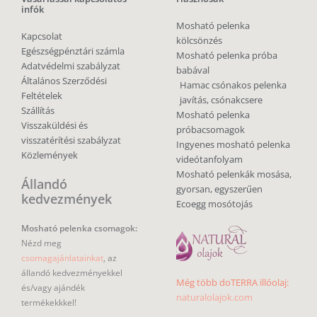
infók
Mosható pelenka
Kapcsolat
kölcsönzés
Egészségpénztári számla
Mosható pelenka próba
Adatvédelmi szabályzat
babával
Általános Szerződési
Hamac csónakos pelenka
Feltételek
javítás, csónakcsere
Szállítás
Mosható pelenka
Visszaküldési és
próbacsomagok
visszatérítési szabályzat
Ingyenes mosható pelenka
Közlemények
videótanfolyam
Mosható pelenkák mosása,
Állandó
gyorsan, egyszerűen
kedvezmények
Ecoegg mosótojás
Mosható pelenka csomagok:
Nézd meg
csomagajánlatainkat
, az
állandó kedvezményekkel
Még több doTERRA illóolaj:
és/vagy ajándék
naturalolajok.com
termékekkkel!