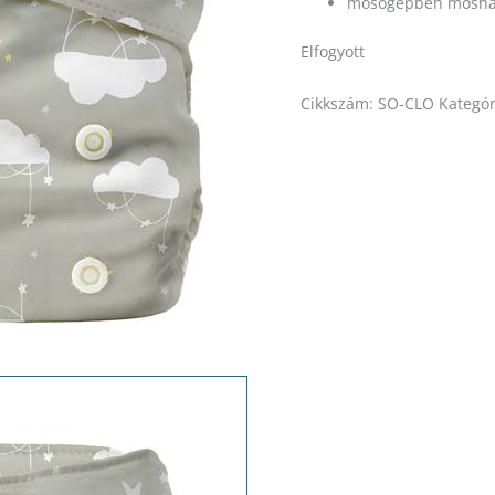
mosógépben moshat
Elfogyott
Cikkszám:
SO-CLO
Kategór