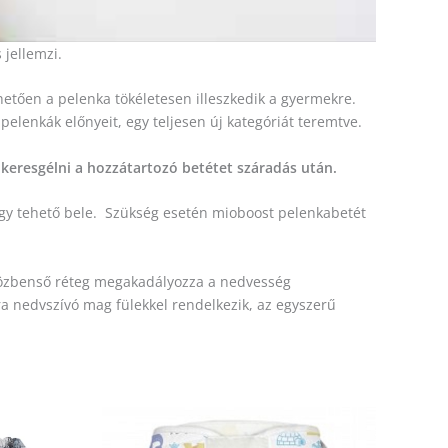
 jellemzi.
hetően a pelenka tökéletesen illeszkedik a gyermekre.
pelenkák előnyeit, egy teljesen új kategóriát teremtve.
 keresgélni a hozzátartozó betétet száradás után.
agy tehető bele. Szükség esetén mioboost pelenkabetét
 közbenső réteg megakadályozza a nedvesség
tra nedvszívó mag fülekkel rendelkezik, az egyszerű
Ennek
a