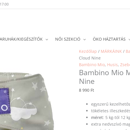
-17:00
ARUHÁK/KIEGÉSZÍTŐK
NŐI SZEKCIÓ
ÖKO HÁZTARTÁS
Kezdőlap
/
MÁRKÁINK
/
B
Cloud Nine
Bambino Mio
,
Husis
,
Zseb
Bambino Mio M
Nine
8 990
Ft
egyszerű kezelhető
tökéletes illeszkedé
méret
: 5 kg-tól 12 k
extra nedvszívó ma