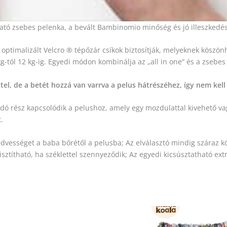
ató zsebes pelenka, a bevált Bambinomio minőség és jó illeszkedés
optimalizált Velcro ® tépőzár csíkok biztosítják, melyeknek köszön
g-tól 12 kg-ig. Egyedi módon kombinálja az „all in one“ és a zsebes 
l, de a betét hozzá van varrva a pelus hátrészéhez, így nem kell
dó rész kapcsolódik a pelushoz, amely egy mozdulattal kivehető v
.
nedvességet a baba bőrétől a pelusba; Az elválasztó mindig száraz
sztítható, ha széklettel szennyeződik; Az egyedi kicsúsztatható ex
Original
Current
price
price
was:
is: