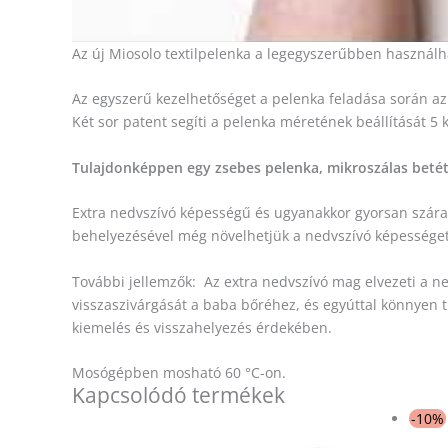
Az új Miosolo textilpelenka a legegyszerűbben használh
Az egyszerű kezelhetőséget a pelenka feladása során az 
Két sor patent segíti a pelenka méretének beállítását 5 k
Tulajdonképpen egy zsebes pelenka, mikroszálas betétte
Extra nedvszívó képességű és ugyanakkor gyorsan szára
behelyezésével még növelhetjük a nedvszívó képességet
További jellemzők: Az extra nedvszívó mag elvezeti a 
visszaszivárgását a baba bőréhez, és egyúttal könnyen ti
kiemelés és visszahelyezés érdekében.
Mosógépben mosható 60 °C-on.
Kapcsolódó termékek
-10%