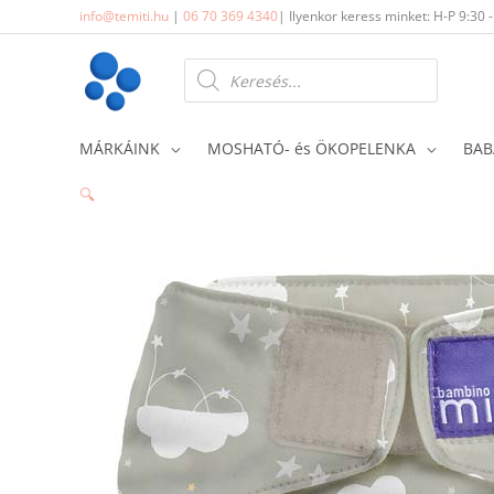
Skip
info@temiti.hu
|
06 70 369 4340
| Ilyenkor keress minket: H-P 9:30 
to
content
Products
search
MÁRKÁINK
MOSHATÓ- és ÖKOPELENKA
BAB
🔍