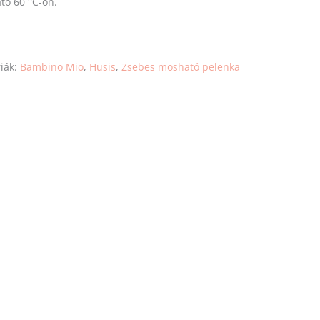
ó 60 °C-on.
iák:
Bambino Mio
,
Husis
,
Zsebes mosható pelenka