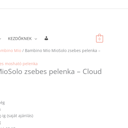
Fiókadatok
KEZDŐKNEK
0
ambino Mio
/ Bambino Mio MioSolo zsebes pelenka –
es mosható pelenka
ioSolo zsebes pelenka – Cloud
ség
s
g-ig (saját ajánlás)
g