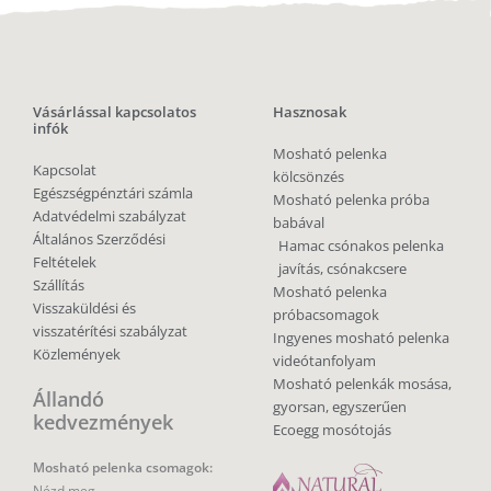
Vásárlással kapcsolatos
Hasznosak
infók
Mosható pelenka
Kapcsolat
kölcsönzés
Egészségpénztári számla
Mosható pelenka próba
Adatvédelmi szabályzat
babával
Általános Szerződési
Hamac csónakos pelenka
Feltételek
javítás, csónakcsere
Szállítás
Mosható pelenka
Visszaküldési és
próbacsomagok
visszatérítési szabályzat
Ingyenes mosható pelenka
Közlemények
videótanfolyam
Mosható pelenkák mosása,
Állandó
gyorsan, egyszerűen
kedvezmények
Ecoegg mosótojás
Mosható pelenka csomagok:
Nézd meg