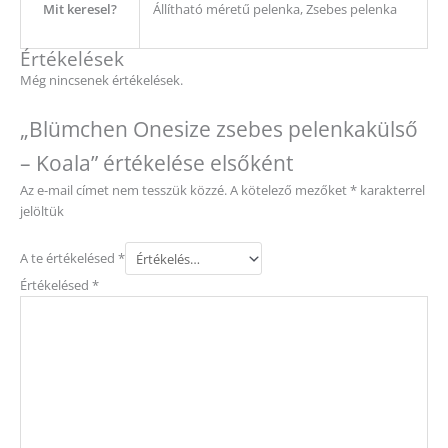
Mit keresel?
Állítható méretű pelenka, Zsebes pelenka
Értékelések
Még nincsenek értékelések.
„Blümchen Onesize zsebes pelenkakülső
– Koala” értékelése elsőként
Az e-mail címet nem tesszük közzé.
A kötelező mezőket
*
karakterrel
jelöltük
A te értékelésed
*
Értékelésed
*