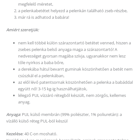
megfelelő méretet,
a pelenkabetétet helyezd a pelenkán található zseb-részbe,
már rá is adhatod a babára!
Amiért szeretjük:
nem kell többé külön szárazontartó betétet venned, hiszen a
zsebes pelenka belső anyaga maga a szárazontartó! A
nedvességet gyorsan magába szívja, ugyanakkor nem lesz
tőle nyirkos a baba bőre,
a derekába hátul bevarrt guminak köszönhetően a betét nem
csúszkál el a pelenkában,
az elől lévő patentsornak köszönhetően a pelenka a babáddal
együtt nő! 3-15 kg-ig használhatjátok,
lélegző PUL vízzáró rétegből készült, nem zörgős, kellemes
anyag.
Anyaga
: PUL külső membrán (99% poliészter, 1% poliuretán): a
vízálló külső réteg PUL-ból készül
Kezelése
: 40 C-on mosható.