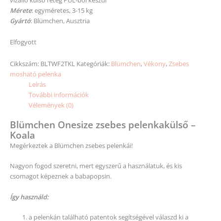
Mérete
: egyméretes, 3-15 kg
Gyártó
: Blümchen, Ausztria
Elfogyott
Cikkszám:
BLTWF2TKL
Kategóriák:
Blümchen
,
Vékony
,
Zsebes
mosható pelenka
Leírás
További információk
Vélemények (0)
Blümchen Onesize zsebes pelenkakülső –
Koala
Megérkeztek a Blümchen zsebes pelenkái!
Nagyon fogod szeretni, mert egyszerű a használatuk, és kis
csomagot képeznek a babapopsin.
Így használd:
a pelenkán található patentok segítségével válaszd ki a