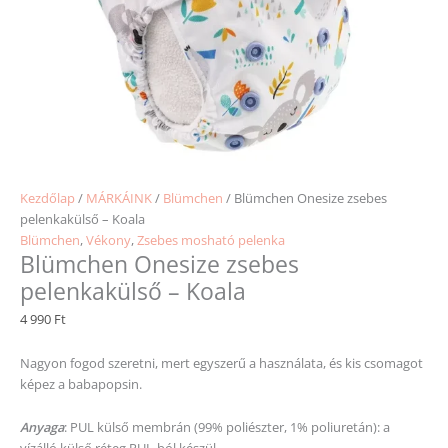
Kezdőlap
/
MÁRKÁINK
/
Blümchen
/ Blümchen Onesize zsebes
pelenkakülső – Koala
Blümchen
,
Vékony
,
Zsebes mosható pelenka
Blümchen Onesize zsebes
pelenkakülső – Koala
4 990
Ft
Nagyon fogod szeretni, mert egyszerű a használata, és kis csomagot
képez a babapopsin.
Anyaga
: PUL külső membrán (99% poliészter, 1% poliuretán): a
vízálló külső réteg PUL-ból készül