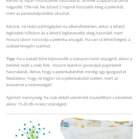
Kerüld az olyan mosószerek használatát, aminek szappantartalma
nagyobb 15%-nál. Ne áztasd 2 napnál hosszabb ideig a pelenkát,
mert az penészképződést okozhat.
Kérünk, ne tedd szárítógépbe! Ha elkerülhetetlen, akkor a lehető
legkisebb hőfokon és a lehető legkevesebb ideig használd, mert
hosszú távon roncsolja a pelenka anyagát. Ha van rá lehetőséged, a
szabad levegőn szárítsd.
Tipp
: Ha a babád bőre kipirosodik a szárazon-tartó anyagtól, akkor a
betétet tedd a zseb fölé. Viszont ilyenkor javasoljuk papírbetét
használatát, illetve, hogy a pelenkabetétet mindig úgy igazgasd el
feladáskor, hogy ne lógjon túl a pelenkakülső szélein, mert az
kivezetné a nedvességet!
Ajánlott mennyiség: ha csak ebből szeretnéd összeállítani a készletet,
akkor 15-20 db-ra lesz szükséged.