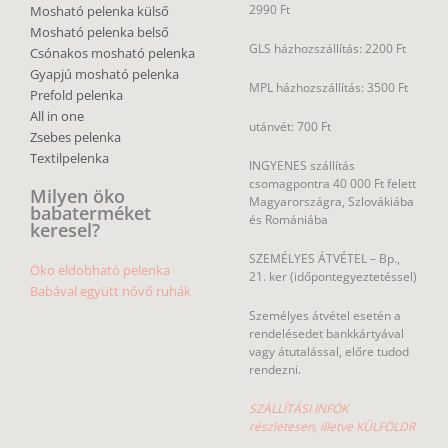
2990 Ft
Mosható pelenka külső
Mosható pelenka belső
GLS házhozszállítás: 2200 Ft
Csónakos mosható pelenka
Gyapjú mosható pelenka
MPL házhozszállítás: 3500 Ft
Prefold pelenka
All in one
utánvét: 700 Ft
Zsebes pelenka
Textilpelenka
INGYENES szállítás
csomagpontra 40 000 Ft felett
Milyen öko
Magyarországra, Szlovákiába
babaterméket
és Romániába
keresel?
SZEMÉLYES ÁTVÉTEL – Bp.,
Öko eldobható pelenka
21. ker (időpontegyeztetéssel)
Babával együtt nővő ruhák
Személyes átvétel esetén a
rendelésedet bankkártyával
vagy átutalással, előre tudod
rendezni.
SZÁLLÍTÁSI INFÓK
részletesen, illetve KÜLFÖLDR