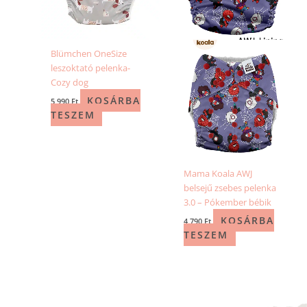
Blümchen OneSize
leszoktató pelenka-
Cozy dog
KOSÁRBA
5 990
Ft
TESZEM
Mama Koala AWJ
belsejű zsebes pelenka
3.0 – Pókember bébik
KOSÁRBA
4 790
Ft
TESZEM