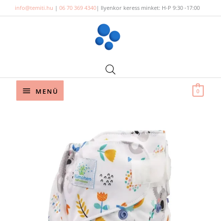
Skip
info@temiti.hu
|
06 70 369 4340
| Ilyenkor keress minket: H-P 9:30 -17:00
to
content
Below
MENÜ
0
Header