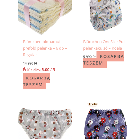
Blümchen biopamut
Blümchen OneSize Pul
prefold pelenka – 6 db –
pelenkakülső – Koala
Regular
KOSÁRBA
5 990
Ft
TESZEM
14 990
Ft
Értékelés:
5.00
/ 5
KOSÁRBA
TESZEM