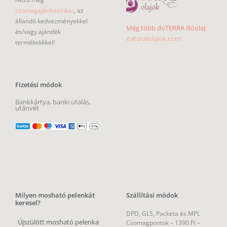
csomagajánlatainkat
, az
állandó kedvezményekkel
Még több doTERRA illóolaj:
és/vagy ajándék
naturalolajok.com
termékekkkel!
Fizetési módok
Bankkártya, banki utalás,
utánvét
Milyen mosható pelenkát
Szállítási módok
keresel?
DPD, GLS, Packeta és MPL
Újszülött mosható pelenka
Csomagpontok –
1390 Ft –