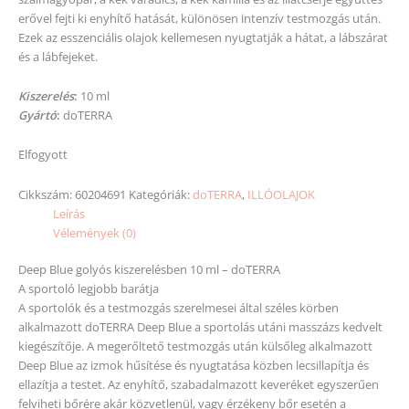
erővel fejti ki enyhítő hatását, különösen intenzív testmozgás után.
Ezek az esszenciális olajok kellemesen nyugtatják a hátat, a lábszárat
és a lábfejeket.
Kiszerelés
:
10 ml
Gyártó
:
doTERRA
Elfogyott
Cikkszám:
60204691
Kategóriák:
doTERRA
,
ILLÓOLAJOK
Leírás
Vélemények (0)
Deep Blue golyós kiszerelésben 10 ml – doTERRA
A sportoló legjobb barátja
A sportolók és a testmozgás szerelmesei által széles körben
alkalmazott doTERRA Deep Blue a sportolás utáni masszázs kedvelt
kiegészítője. A megerőltető testmozgás után külsőleg alkalmazott
Deep Blue az izmok hűsítése és nyugtatása közben lecsillapítja és
ellazítja a testet. Az enyhítő, szabadalmazott keveréket egyszerűen
felviheti bőrére akár közvetlenül, vagy érzékeny bőr esetén a