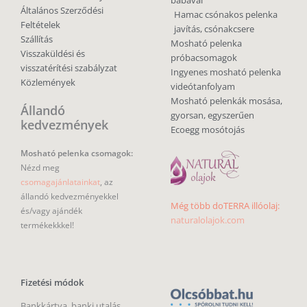
babával
Általános Szerződési
Hamac csónakos pelenka
Feltételek
javítás, csónakcsere
Szállítás
Mosható pelenka
Visszaküldési és
próbacsomagok
visszatérítési szabályzat
Ingyenes mosható pelenka
Közlemények
videótanfolyam
Mosható pelenkák mosása,
Állandó
gyorsan, egyszerűen
kedvezmények
Ecoegg mosótojás
Mosható pelenka csomagok:
Nézd meg
csomagajánlatainkat
, az
állandó kedvezményekkel
Még több doTERRA illóolaj:
és/vagy ajándék
naturalolajok.com
termékekkkel!
Fizetési módok
Bankkártya, banki utalás,