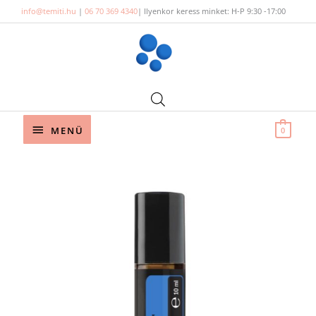
Skip
info@temiti.hu
|
06 70 369 4340
| Ilyenkor keress minket: H-P 9:30 -17:00
to
content
Below
MENÜ
0
Header