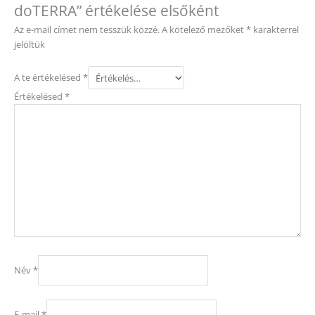
doTERRA” értékelése elsőként
Az e-mail címet nem tesszük közzé.
A kötelező mezőket
*
karakterrel
jelöltük
A te értékelésed
*
Értékelésed
*
Név
*
E-mail
*