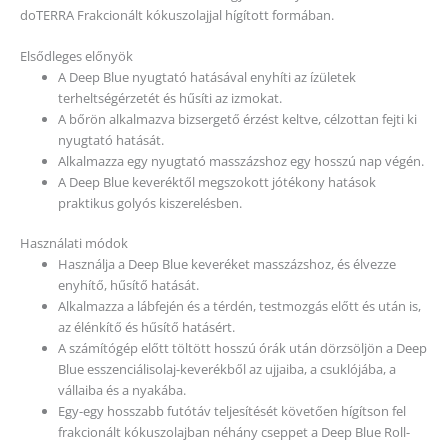
doTERRA Frakcionált kókuszolajjal hígított formában.
Elsődleges előnyök
A Deep Blue nyugtató hatásával enyhíti az ízületek
terheltségérzetét és hűsíti az izmokat.
A bőrön alkalmazva bizsergető érzést keltve, célzottan fejti ki
nyugtató hatását.
Alkalmazza egy nyugtató masszázshoz egy hosszú nap végén.
A Deep Blue keveréktől megszokott jótékony hatások
praktikus golyós kiszerelésben.
Használati módok
Használja a Deep Blue keveréket masszázshoz, és élvezze
enyhítő, hűsítő hatását.
Alkalmazza a lábfején és a térdén, testmozgás előtt és után is,
az élénkítő és hűsítő hatásért.
A számítógép előtt töltött hosszú órák után dörzsöljön a Deep
Blue esszenciálisolaj-keverékből az ujjaiba, a csuklójába, a
vállaiba és a nyakába.
Egy-egy hosszabb futótáv teljesítését követően hígítson fel
frakcionált kókuszolajban néhány cseppet a Deep Blue Roll-