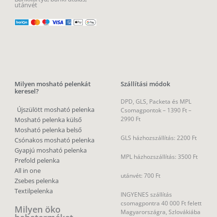
utánvét
Milyen mosható pelenkát
Szállítási módok
keresel?
DPD, GLS, Packeta és MPL
Újszülött mosható pelenka
Csomagpontok –
1390 Ft –
2990 Ft
Mosható pelenka külső
Mosható pelenka belső
GLS házhozszállítás: 2200 Ft
Csónakos mosható pelenka
Gyapjú mosható pelenka
MPL házhozszállítás: 3500 Ft
Prefold pelenka
All in one
utánvét: 700 Ft
Zsebes pelenka
Textilpelenka
INGYENES szállítás
csomagpontra 40 000 Ft felett
Milyen öko
Magyarországra, Szlovákiába