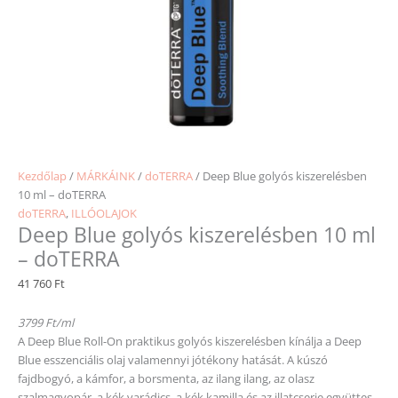
Kezdőlap
/
MÁRKÁINK
/
doTERRA
/ Deep Blue golyós kiszerelésben
10 ml – doTERRA
doTERRA
,
ILLÓOLAJOK
Deep Blue golyós kiszerelésben 10 ml
– doTERRA
41 760
Ft
3799 Ft/ml
A Deep Blue Roll-On praktikus golyós kiszerelésben kínálja a Deep
Blue esszenciális olaj valamennyi jótékony hatását. A kúszó
fajdbogyó, a kámfor, a borsmenta, az ilang ilang, az olasz
szalmagyopár, a kék varádics, a kék kamilla és az illatcserje együttes