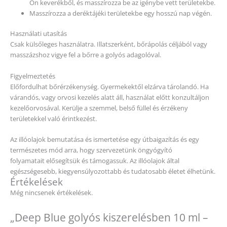
On keverékből, és masszírozza be az igénybe vett területekbe.
Masszírozza a deréktájéki területekbe egy hosszú nap végén.
Használati utasítás
Csak külsőleges használatra. Illatszerként, bőrápolás céljából vagy
masszázshoz vigye fel a bőrre a golyós adagolóval.
Figyelmeztetés
Előfordulhat bőrérzékenység. Gyermekektől elzárva tárolandó. Ha
várandós, vagy orvosi kezelés alatt áll, használat előtt konzultáljon
kezelőorvosával. Kerülje a szemmel, belső füllel és érzékeny
területekkel való érintkezést.
Az illóolajok bemutatása és ismertetése egy útbaigazítás és egy
természetes mód arra, hogy szervezetünk öngyógyító
folyamatait elősegítsük és támogassuk. Az illóolajok által
egészségesebb, kiegyensúlyozottabb és tudatosabb életet élhetünk.
Értékelések
Még nincsenek értékelések.
„Deep Blue golyós kiszerelésben 10 ml –