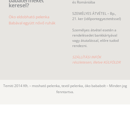
babaterméket
és Romániába
keresel?
SZEMÉLYES ÁTVÉTEL – Bp.,
Öko eldobható pelenka
21. ker (időpontegyeztetéssel)
Babával együtt nővő ruhák
Személyes átvétel esetén a
rendelésedet bankkártyával
vagy átutalással, előre tudod
rendezni.
SZÁLLÍTÁSI INFÓK
részletesen, illetve KÜLFÖLDR
Temiti 2014 Kft. – mosható pelenka, textil pelenka, öko bababolt – Minden jog
fenntartva.