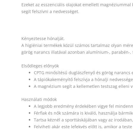
Ezeket az esszenciális olajokat emellett magnéziummal k
segít felszívni a nedvességet.
Kényeztesse hónalját.
A higiéniai termékek közül számos tartalmaz olyan mér
görög narancs illatával azonban alumínium-, parabén-, 
Elsődleges előnyök
CPTG minősítésű duglászfenyő és görög narancs es
A tápiókakeményítő felszívja a hónalji nedvessége
A magnézium segít a kellemetlen testszag elleni
Használati módok
A legjobb eredmény érdekében vigye fel mindenna
Férfiak és nők számára is kiváló, használja bármiko
Tartsa kéznél a sporttáskájában vagy az irodába
Felviheti akár este lefekvés előtt is, amikor a te