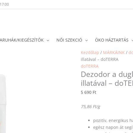
-17:00
ARUHÁK/KIEGÉSZÍTŐK
NŐI SZEKCIÓ
ÖKO HÁZTARTÁS
Kezdőlap
/
MÁRKÁINK
/
d
illatával – doTERRA
doTERRA
Dezodor a dugl
illatával – doT
5 690
Ft
75,86 Ft/g
pozitív, energikus 
egész napon át segí