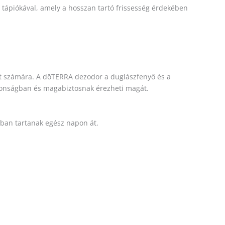
t tápiókával, amely a hosszan tartó frissesség érdekében
et számára. A dōTERRA dezodor a duglászfenyő és a
ztonságban és magabiztosnak érezheti magát.
tban tartanak egész napon át.