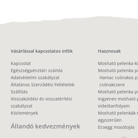
Vásárlással kapcsolatos infók
Hasznosak
Kapcsolat
Mosható pelenka k
Egészségpénztári számla
Mosható pelenka p
Adatvédelmi szabályzat
Hamac csónakos pe
Általános Szerződési Feltételek
csónakcsere
Szállítás
Mosható pelenka 
Visszaküldési és visszatérítési
Ingyenes mosható 
szabályzat
videótanfolyam
Közlemények
Mosható pelenkák 
egyszerűen
Állandó kedvezmények
Ecoegg mosótojás