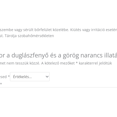
szembe vagy sérült bőrfelület közelébe. Kiütés vagy irritáció esetén
ást. Tárolja szobahőmérsékleten
r a duglászfenyő és a görög narancs illat
ímet nem tesszük közzé.
A kötelező mezőket
*
karakterrel jelöltük
lésed
*
*