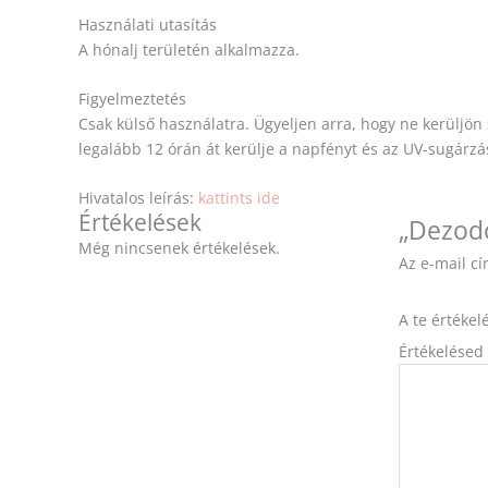
Használati utasítás
A hónalj területén alkalmazza.
Figyelmeztetés
Csak külső használatra. Ügyeljen arra, hogy ne kerüljön 
legalább 12 órán át kerülje a napfényt és az UV-sugárz
Hivatalos leírás:
kattints ide
Értékelések
„Dezodo
Még nincsenek értékelések.
Az e-mail c
A te értéke
Értékelésed