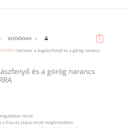
Fiókadatok
KEZDŐKNEK
0
oTERRA
/ Dezodor a duglászfenyő és a görög narancs
ászfenyő és a görög narancs
ERRA
hangulatban tartat
t a friss és száraz érzet megőrzésében