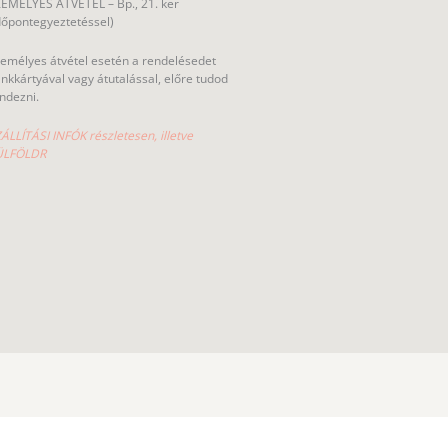
EMÉLYES ÁTVÉTEL – Bp., 21. ker
dőpontegyeztetéssel)
emélyes átvétel esetén a rendelésedet
nkkártyával vagy átutalással, előre tudod
ndezni.
ÁLLÍTÁSI INFÓK részletesen, illetve
ÜLFÖLDR