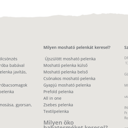
Milyen mosható pelenkát keresel?
S
DP
ölcsönzés
Újszülött mosható pelenka
1
róba babával
Mosható pelenka külső
lenka javítás,
Mosható pelenka belső
GL
Csónakos mosható pelenka
próbacsomagok
Gyapjú mosható pelenka
MP
pelenka
Prefold pelenka
ut
All in one
mosása, gyorsan,
Zsebes pelenka
IN
Textilpelenka
Ft
R
Milyen öko
babaterméket keresel?