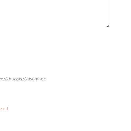
kező hozzászólásomhoz.
ssed.