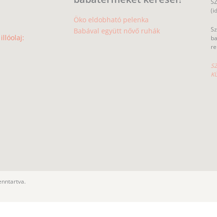
SZ
(i
Öko eldobható pelenka
Sz
Babával együtt nővő ruhák
llóolaj:
ba
re
SZ
K
enntartva.