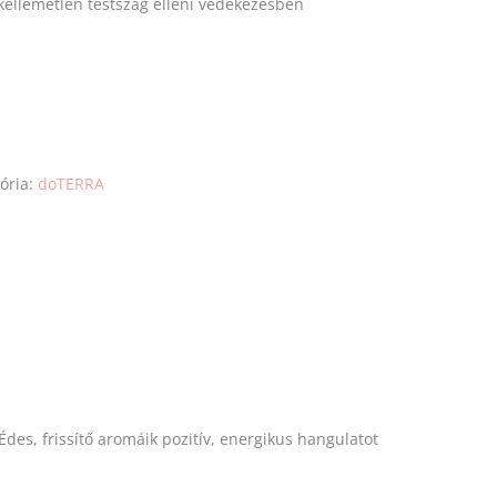
ellemetlen testszag elleni védekezésben
ória:
doTERRA
es, frissítő aromáik pozitív, energikus hangulatot