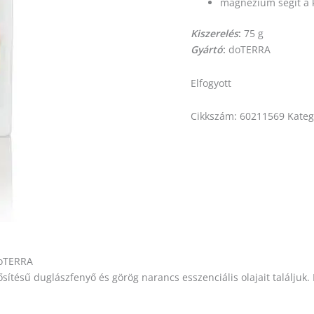
magnézium segít a k
Kiszerelés
:
75 g
Gyártó
:
doTERRA
Elfogyott
Cikkszám:
60211569
Kateg
doTERRA
sű duglászfenyő és görög narancs esszenciális olajait találjuk. Éd