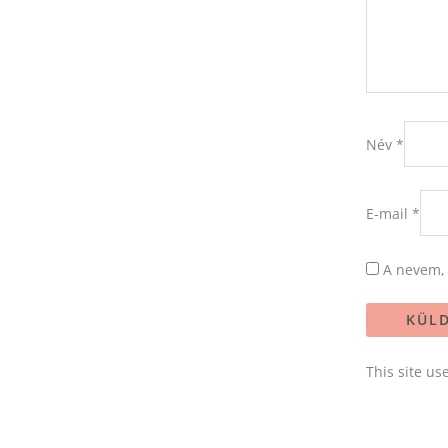
Név
*
E-mail
*
A nevem,
This site u