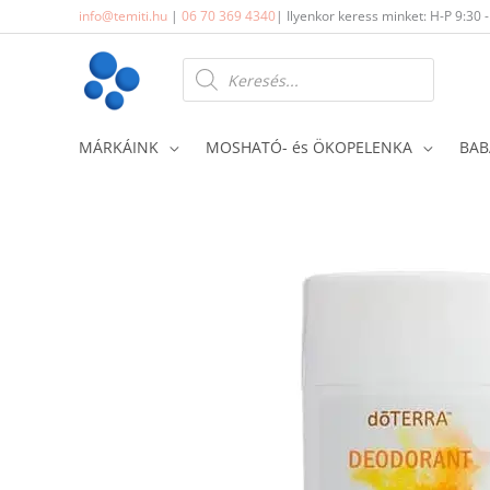
Skip
info@temiti.hu
|
06 70 369 4340
| Ilyenkor keress minket: H-P 9:30 
to
content
Products
search
MÁRKÁINK
MOSHATÓ- és ÖKOPELENKA
BAB