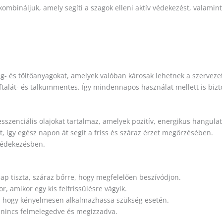
ombináljuk, amely segíti a szagok elleni aktív védekezést, valamin
eg- és töltőanyagokat, amelyek valóban károsak lehetnek a szervez
ftalát- és talkummentes. Így mindennapos használat mellett is bi
szenciális olajokat tartalmaz, amelyek pozitív, energikus hangula
t, így egész napon át segít a friss és száraz érzet megőrzésében.
 védekezésben.
p tiszta, száraz bőrre, hogy megfelelően beszívódjon.
r, amikor egy kis felfrissülésre vágyik.
n, hogy kényelmesen alkalmazhassa szükség esetén.
ste nincs felmelegedve és megizzadva.