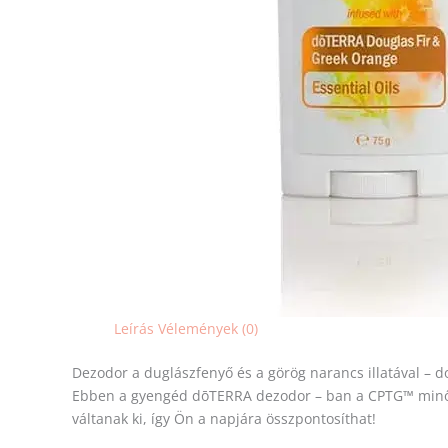
Leírás
Vélemények (0)
Dezodor a duglászfenyő és a görög narancs illatával – 
Ebben a gyengéd dōTERRA dezodor – ban a CPTG™ minősíté
váltanak ki, így Ön a napjára összpontosíthat!