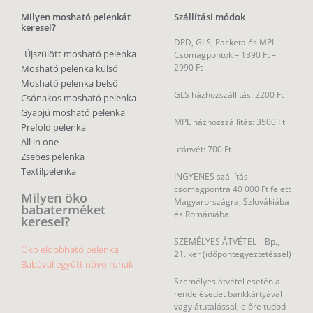
Milyen mosható pelenkát
Szállítási módok
keresel?
DPD, GLS, Packeta és MPL
Újszülött mosható pelenka
Csomagpontok –
1390 Ft –
2990 Ft
Mosható pelenka külső
Mosható pelenka belső
GLS házhozszállítás: 2200 Ft
Csónakos mosható pelenka
Gyapjú mosható pelenka
MPL házhozszállítás: 3500 Ft
Prefold pelenka
All in one
utánvét: 700 Ft
Zsebes pelenka
Textilpelenka
INGYENES szállítás
csomagpontra 40 000 Ft felett
Milyen öko
Magyarországra, Szlovákiába
babaterméket
és Romániába
keresel?
SZEMÉLYES ÁTVÉTEL – Bp.,
Öko eldobható pelenka
21. ker (időpontegyeztetéssel)
Babával együtt nővő ruhák
Személyes átvétel esetén a
rendelésedet bankkártyával
vagy átutalással, előre tudod