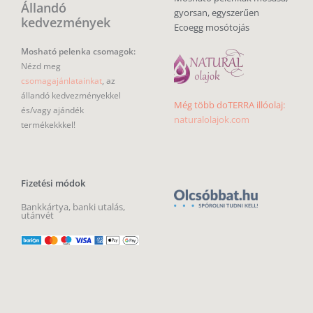
Állandó
gyorsan, egyszerűen
kedvezmények
Ecoegg mosótojás
Mosható pelenka csomagok:
Nézd meg
csomagajánlatainkat
, az
állandó kedvezményekkel
Még több doTERRA illóolaj:
és/vagy ajándék
naturalolajok.com
termékekkkel!
Fizetési módok
Bankkártya, banki utalás,
utánvét