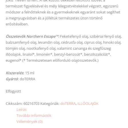
természet figyelésével és mély lélegzetvételekkel végzett, egyszerű
módszer a felnőtteknek és a gyermekeknek egyaránt sokat segíthet
a megnyugvásban és a jóllétük természetes úton történő
erősítésében.
Összetevők Northern Escape™:
Feketefenyő olaj, szibériai fenyő olaj,
balzsamfenyő olaj, levandin olaj, cédrusfa olaj, ciprus olaj, hinoki olaj,
tömjén olaj, nootkafenyő olaj, valamint cananga és szegfűszeg
illóolajok, linalol*, limonén*, benzyl-benzoát*, benzilszalicilát*,
eugenol* (* Természetesen előforduló olajösszetevők.)
Kiszerelés
:
15 ml
Gyártó
:
doTERRA
Elfogyott
Cikkszám:
60216703
Kategóriák:
doTERRA
,
ILLÓOLAJOK
Leírás
További információk
Vélemények (0)