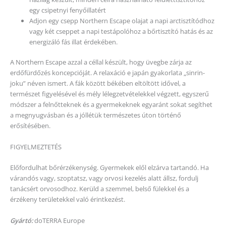
egy csipetnyi fenyőillatért
Adjon egy csepp Northern Escape olajat a napi arctisztítódhoz
vagy két cseppet a napi testápolóhoz a bőrtisztító hatás és az
energizáló fás illat érdekében.
A Northern Escape azzal a céllal készült, hogy üvegbe zárja az
erdőfürdőzés koncepcióját. A relaxáció e japán gyakorlata „sinrin-
joku” néven ismert. A fák között békében eltöltött idővel, a
természet figyelésével és mély lélegzetvételekkel végzett, egyszerű
módszer a felnőtteknek és a gyermekeknek egyaránt sokat segíthet
a megnyugvásban és a jóllétük természetes úton történő
erősítésében.
FIGYELMEZTETÉS
Előfordulhat bőrérzékenység. Gyermekek elől elzárva tartandó. Ha
várandós vagy, szoptatsz, vagy orvosi kezelés alatt állsz, fordulj
tanácsért orvosodhoz. Kerüld a szemmel, belső fülekkel és a
érzékeny területekkel való érintkezést.
Gyártó:
doTERRA Europe