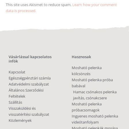
This site uses Akismet to reduce spam.
Learn how your comment
data is processed.
Vásárlással kapcsolatos
Hasznosak
infók
Mosható pelenka
Kapcsolat
kölcsönzés
Egészségpénztári számla
Mosható pelenka próba
Adatvédelmi szabályzat
babával
Általános Szerződési
Hamac csónakos pelenka
Feltételek
javítás, csónakcsere
Szállítás
Mosható pelenka
Visszaküldési és
próbacsomagok
visszatérítési szabályzat
Ingyenes mosható pelenka
Közlemények
videótanfolyam
Mosható pelenkák mosása,