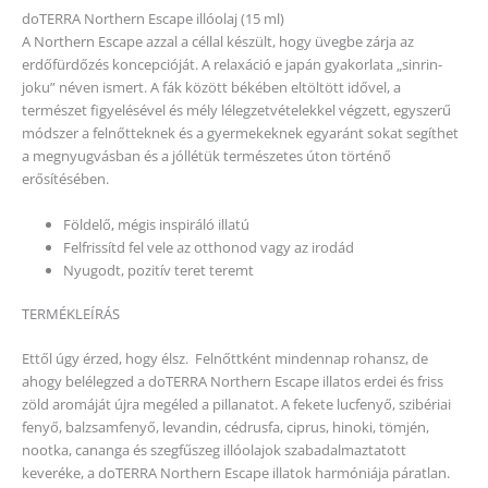
doTERRA Northern Escape illóolaj (15 ml)
A Northern Escape azzal a céllal készült, hogy üvegbe zárja az
erdőfürdőzés koncepcióját. A relaxáció e japán gyakorlata „sinrin-
joku” néven ismert. A fák között békében eltöltött idővel, a
természet figyelésével és mély lélegzetvételekkel végzett, egyszerű
módszer a felnőtteknek és a gyermekeknek egyaránt sokat segíthet
a megnyugvásban és a jóllétük természetes úton történő
erősítésében.
Földelő, mégis inspiráló illatú
Felfrissítd fel vele az otthonod vagy az irodád
Nyugodt, pozitív teret teremt
TERMÉKLEÍRÁS
Ettől úgy érzed, hogy élsz. Felnőttként mindennap rohansz, de
ahogy belélegzed a doTERRA Northern Escape illatos erdei és friss
zöld aromáját újra megéled a pillanatot. A fekete lucfenyő, szibériai
fenyő, balzsamfenyő, levandin, cédrusfa, ciprus, hinoki, tömjén,
nootka, cananga és szegfűszeg illóolajok szabadalmaztatott
keveréke, a doTERRA Northern Escape illatok harmóniája páratlan.