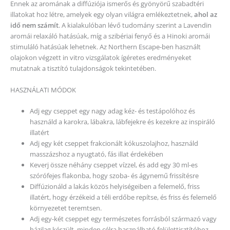
Ennek az aromának a diffúziója ismerős és gyönyörű szabadtéri
illatokat hoz létre, amelyek egy olyan világra emlékeztetnek,
ahol az
idő nem számít
. A kialakulóban lévő tudomány szerint a Lavendin
aromái relaxáló hatásúak, míg a szibériai fenyő és a Hinoki aromái
stimuláló hatásúak lehetnek. Az Northern Escape-ben használt
olajokon végzett in vitro vizsgálatok ígéretes eredményeket
mutatnak a tisztító tulajdonságok tekintetében.
HASZNÁLATI MÓDOK
Adj egy cseppet egy nagy adag kéz- és testápolóhoz és
használd a karokra, lábakra, lábfejekre és kezekre az inspiráló
illatért
Adj egy két cseppet frakcionált kókuszolajhoz, használd
masszázshoz a nyugtató, fás illat érdekében
Keverj össze néhány cseppet vízzel, és add egy 30 ml-es
szórófejes flakonba, hogy szoba- és ágynemű frissítésre
Diffúzionáld a lakás közös helyiségeiben a felemelő, friss
illatért, hogy érzékeid a téli erdőbe repítse, és friss és felemelő
környezetet teremtsen.
Adj egy-két cseppet egy természetes forrásból származó vagy
házilag készült, minden célra használható felülettisztítóhoz