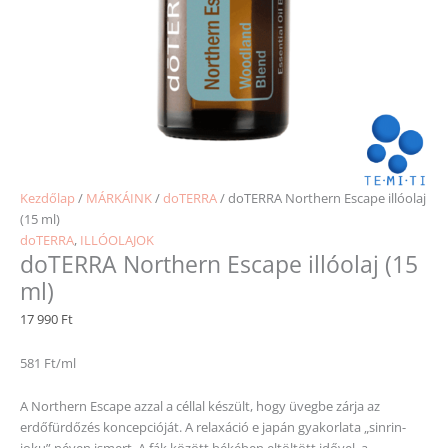
Kezdőlap
/
MÁRKÁINK
/
doTERRA
/ doTERRA Northern Escape illóolaj
(15 ml)
doTERRA
,
ILLÓOLAJOK
doTERRA Northern Escape illóolaj (15
ml)
17 990
Ft
581 Ft/ml
A Northern Escape azzal a céllal készült, hogy üvegbe zárja az
erdőfürdőzés koncepcióját. A relaxáció e japán gyakorlata „sinrin-
joku” néven ismert. A fák között békében eltöltött idővel, a