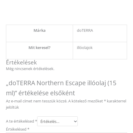
Márka
doTERRA
Mit keresel?
illóolajok
Értékelések
Még nincsenek értékelések.
„doTERRA Northern Escape illóolaj (15
ml)” értékelése elsőként
Az e-mail címet nem tesszük közzé.
A kötelező mezőket
*
karakterrel
jelöltük
A te értékelésed
*
Értékelésed
*