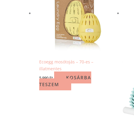
Ecoegg mosótojás – 70-es –
illatmentes
KOSÁRBA
5 990
Ft
TESZEM