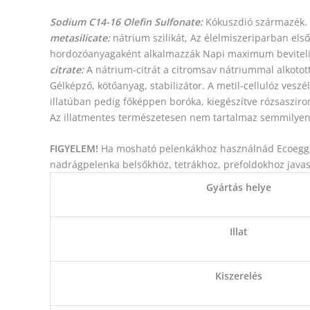
Sodium C14-16 Olefin Sulfonate:
Kókuszdió származék.
metasilicate:
nátrium szilikát, Az élelmiszeriparban els
hordozóanyagaként alkalmazzák Napi maximum beviteli
citrate:
A nátrium-citrát a citromsav nátriummal alkotot
Gélképző, kötőanyag, stabilizátor. A metil-cellulóz vesz
illatúban pedig főképpen boróka, kiegészítve rózsaszirom
Az illatmentes természetesen nem tartalmaz semmilyen 
FIGYELEM!
Ha mosható pelenkákhoz használnád Ecoegg m
nadrágpelenka belsőkhöz, tetrákhoz, prefoldokhoz javas
Gyártás helye
Illat
Kiszerelés