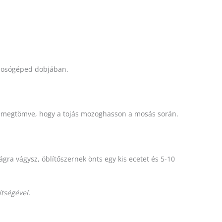
 mosógéped dobjában.
en megtömve, hogy a tojás mozoghasson a mosás során.
gra vágysz, öblítőszernek önts egy kis ecetet és 5-10
ítségével.