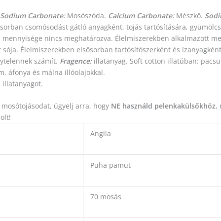
Sodium Carbonate:
Mosószóda.
Calcium Carbonate:
Mészkő.
Sodi
ősorban csomósodást gátló anyagként, tojás tartósítására, gyümölcs
 mennyisége nincs meghatározva. Élelmiszerekben alkalmazott me
t sója. Élelmiszerekben elsősorban tartósítószerként és ízanyagkén
élytelennek számít.
Fragence:
illatanyag. Soft cotton illatúban: pacsul
, áfonya és málna illóolajokkal.
illatanyagot.
osótojásodat, ügyelj arra, hogy
NE használd pelenkakülsőkhöz
,
olt!
Anglia
Puha pamut
70 mosás