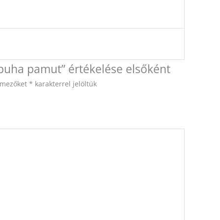
 puha pamut” értékelése elsőként
ő mezőket
*
karakterrel jelöltük