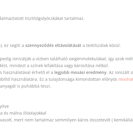
lmaztatott tisztítógolyócskákat tartalmaz.
), ez segíti a
szennyeződés eltávolátását
a textilszálak közül.
pedig ionizálják a vízben található oxigénmolekulákat, így azok mély
dést, mindezt a színek kifakítása vagy károsítása nélkül.
es használatával érhető el a
legjobb mosási eredmény
. Az ionizált
öblítő használatára. Ez a tulajdonsága kimondottan előnyös
moshat
 anyagát is puhábbá teszi.
yítve
a és málna illóolajokkal
avasolt, mert nem tartalmaz semmilyen káros összetevőt ( kemikáliá