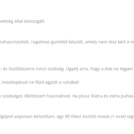
etség által bevizsgált.
rahasznosított, rugalmas gumiból készült, amely nem tesz kárt a
 és tisztítószerre nincs szükség. Ügyelj arra, hogy a dob ne legy
 mosótojással ne főzd együtt a ruhákat!
 szükséges öblítőszert használnod. Ha plusz illatra és extra puhasá
épet alaposan kitisztítani, egy 90 fokos tisztító mosás (+ ecet) seg