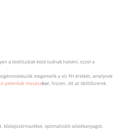
en a textilszálak közé tudnak hatolni, ezzel a
 oxigénmolekulák megemelik a víz PH értékét, amelynek
ó pelenkák mosása
kor
, hiszen, ott az öblítőszerek
t, kőolajszármazékot, optimalizáló adalékanyagot,