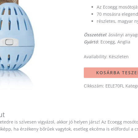
Az Ecoegg mosótojá
70 mosásra elegendő
részletes, magyar n
Összetétel
: ásványi anyagú
Gyártó
: Ecoegg, Anglia
Availability:
Készleten
KOSÁRBA TESZ
Cikkszám:
EELE70FL
Kateg
ut
tedre is szívesen vigyázol, akkor jó helyen jársz! Az Ecoegg mos
Főképp, ha érzékeny bőrűek vagytok, esetleg ekcéma is előfordul a 