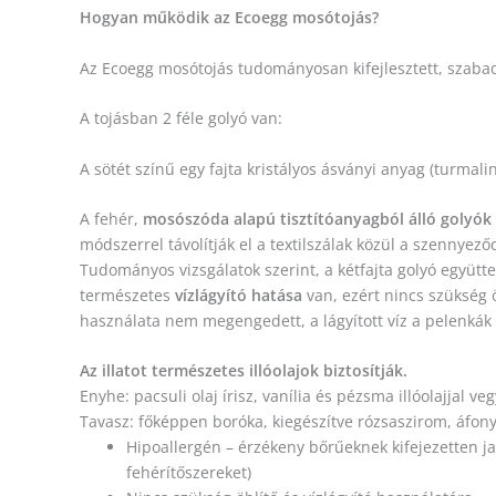
Hogyan működik az Ecoegg mosótojás?
Az Ecoegg mosótojás tudományosan kifejlesztett, szabada
A tojásban 2 féle golyó van:
A sötét színű egy fajta kristályos ásványi anyag (turmalin
A fehér,
mosószóda alapú tisztítóanyagból álló golyók
módszerrel távolítják el a textilszálak közül a szennyező
Tudományos vizsgálatok szerint, a kétfajta golyó együtt
természetes
vízlágyító hatása
van, ezért nincs szükség 
használata nem megengedett, a lágyított víz a pelenkák
Az illatot természetes illóolajok biztosítják.
Enyhe: pacsuli olaj írisz, vanília és pézsma illóolajjal veg
Tavasz: főképpen boróka, kiegészítve rózsaszirom, áfony
Hipoallergén – érzékeny bőrűeknek kifejezetten j
fehérítőszereket)