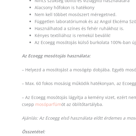
Nincs szükség öblítő és vízlágyító használatára
Alacsony hőfokon is hatékony
Nem kell többet mosószert méregetned.
Független laboratóriumok és az Angol Ekcéma Szöv
Használhatod a színes és fehér ruhákhoz is.
Kényes textíliához is remekül beválik!
Az Ecoegg mosótojás külső burkolata 100%-ban új
Az Ecoegg mosótojás használata:
– Helyezd a mosótojást a mosógép dobjába. Egyéb mosó-
– Max. 60 fokos mosásig működik hatékonyan, az Ecoegg
– Az Ecoegg mosótojás lágyítja a kemény vizet, ezért nem
csepp
mosóparfüm
öt az öblítőtartályba.
Ajánlás: Az Ecoegg első használata előtt érdemes a mosóg
Összetétel: