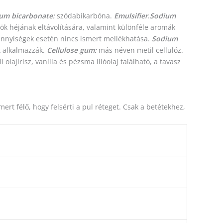
um bicarbonate:
szódabikarbóna.
Emulsifier
.
Sodium
ök héjának eltávolítására, valamint különféle aromák
nnyiségek esetén nincs ismert mellékhatása.
Sodium
t alkalmazzák.
Cellulose gum:
más néven metil cellulóz.
i olajírisz, vanília és pézsma illóolaj található, a tavasz
 mert félő, hogy felsérti a pul réteget. Csak a betétekhez,