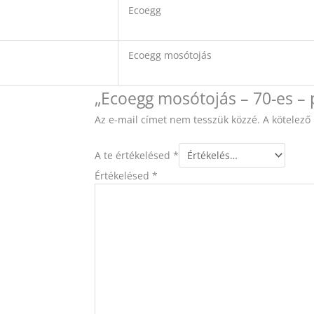
Ecoegg
Ecoegg mosótojás
„Ecoegg mosótojás – 70-es –
Az e-mail címet nem tesszük közzé.
A kötelez
A te értékelésed
*
Értékelésed
*