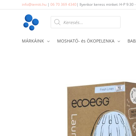
Skip
info@temiti.hu
|
06 70 369 4340
| Ilyenkor keress minket: H-P 9:30 
to
content
Products
search
MÁRKÁINK
MOSHATÓ- és ÖKOPELENKA
BAB