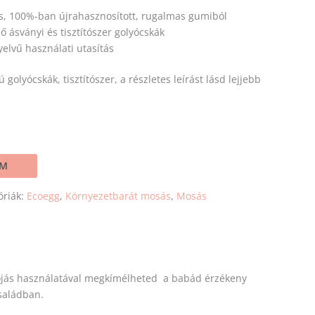
s, 100%-ban újrahasznosított, rugalmas gumiból
 ásványi és tisztítószer golyócskák
yelvű használati utasítás
 golyócskák, tisztítószer, a részletes leírást lásd lejjebb
EM
óriák:
Ecoegg
,
Környezetbarát mosás
,
Mosás
ótojás használatával megkímélheted a babád érzékeny
családban.