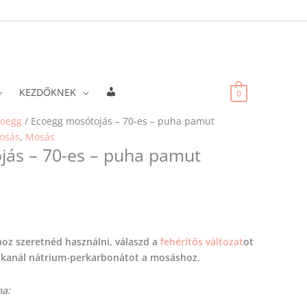
Fiókadatok
KEZDŐKNEK
0
coegg
/ Ecoegg mosótojás – 70-es – puha pamut
osás
,
Mosás
jás – 70-es – puha pamut
z szeretnéd használni, válaszd a
fehérítős változat
ot
őkanál nátrium-perkarbonátot a mosáshoz.
ma: