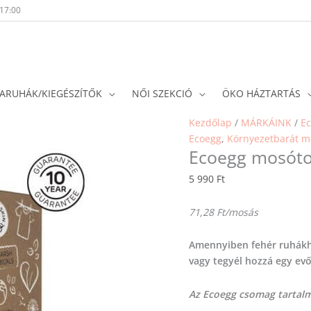
-17:00
ARUHÁK/KIEGÉSZÍTŐK
NŐI SZEKCIÓ
ÖKO HÁZTARTÁS
Ecoegg
Kezdőlap
/
MÁRKÁINK
/
E
mosótojás
Ecoegg
,
Környezetbarát m
Ecoegg mosóto
-
70-
5 990
Ft
es
-
71,28 Ft/mosás
puha
pamut
Amennyiben fehér ruhákho
mennyiség
vagy tegyél hozzá egy ev
Az Ecoegg csomag tartal