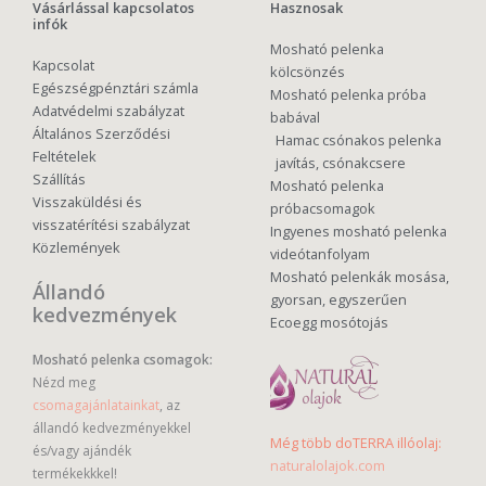
Vásárlással kapcsolatos
Hasznosak
infók
Mosható pelenka
Kapcsolat
kölcsönzés
Egészségpénztári számla
Mosható pelenka próba
Adatvédelmi szabályzat
babával
Általános Szerződési
Hamac csónakos pelenka
Feltételek
javítás, csónakcsere
Szállítás
Mosható pelenka
Visszaküldési és
próbacsomagok
visszatérítési szabályzat
Ingyenes mosható pelenka
Közlemények
videótanfolyam
Mosható pelenkák mosása,
Állandó
gyorsan, egyszerűen
kedvezmények
Ecoegg mosótojás
Mosható pelenka csomagok:
Nézd meg
csomagajánlatainkat
, az
állandó kedvezményekkel
Még több doTERRA illóolaj:
és/vagy ajándék
naturalolajok.com
termékekkkel!