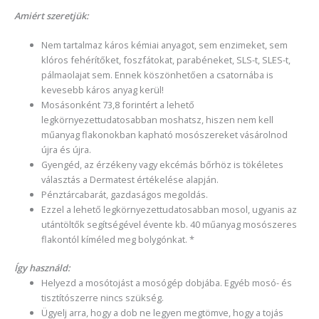
Amiért szeretjük:
Nem tartalmaz káros kémiai anyagot, sem enzimeket, sem
klóros fehérítőket, foszfátokat, parabéneket, SLS-t, SLES-t,
pálmaolajat sem. Ennek köszönhetően a csatornába is
kevesebb káros anyag kerül!
Mosásonként 73,8 forintért a lehető
legkörnyezettudatosabban moshatsz, hiszen nem kell
műanyag flakonokban kapható mosószereket vásárolnod
újra és újra.
Gyengéd, az érzékeny vagy ekcémás bőrhöz is tökéletes
választás a Dermatest értékelése alapján.
Pénztárcabarát, gazdaságos megoldás.
Ezzel a lehető legkörnyezettudatosabban mosol, ugyanis az
utántöltők segítségével évente kb. 40 műanyag mosószeres
flakontól kíméled meg bolygónkat. *
Így használd:
Helyezd a mosótojást a mosógép dobjába. Egyéb mosó- és
tisztítószerre nincs szükség.
Ügyelj arra, hogy a dob ne legyen megtömve, hogy a tojás