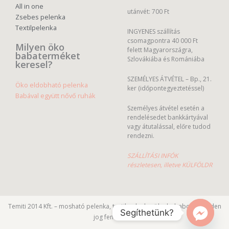
All in one
utánvét: 700 Ft
Zsebes pelenka
Textilpelenka
INGYENES szállítás
csomagpontra 40 000 Ft
Milyen öko
felett Magyarországra,
babaterméket
Szlovákiába és Romániába
keresel?
SZEMÉLYES ÁTVÉTEL – Bp., 21.
Öko eldobható pelenka
ker (időpontegyeztetéssel)
Babával együtt nővő ruhák
Személyes átvétel esetén a
rendelésedet bankkártyával
vagy átutalással, előre tudod
rendezni.
SZÁLLÍTÁSI INFÓK
részletesen, illetve KÜLFÖLDR
Temiti 2014 Kft. – mosható pelenka, textil pelenka, öko bababolt – Minden
Segíthetünk?
jog fenntartva.