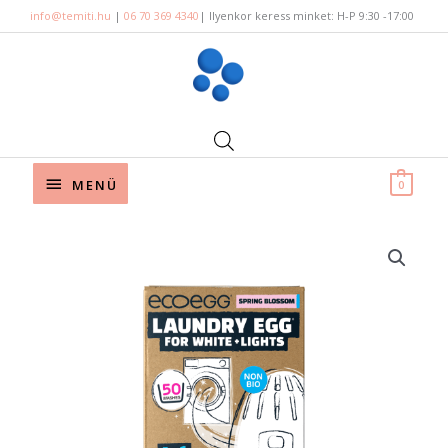
Skip
info@temiti.hu
|
06 70 369 4340
| Ilyenkor keress minket: H-P 9:30 -17:00
to
content
Below
MENÜ
0
Header