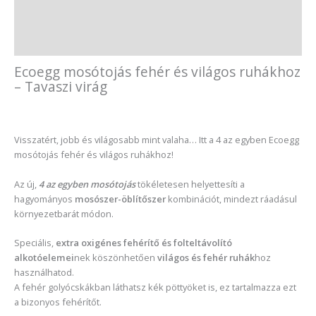
További információk
Vélemények (0)
Ecoegg mosótojás fehér és világos ruhákhoz
– Tavaszi virág
Visszatért, jobb és világosabb mint valaha… Itt a 4 az egyben Ecoegg
mosótojás fehér és világos ruhákhoz!
Az új,
4 az egyben mosótojás
tökéletesen helyettesíti a
hagyományos
mosószer-öblítőszer
kombinációt, mindezt ráadásul
környezetbarát módon.
Speciális,
extra oxigénes fehérítő és folteltávolító
alkotóelemei
nek köszönhetően
világos és fehér ruhák
hoz
használhatod.
A fehér golyócskákban láthatsz kék pöttyöket is, ez tartalmazza ezt
a bizonyos fehérítőt.