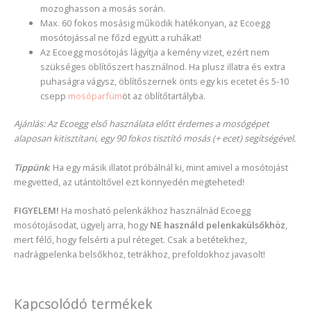
mozoghasson a mosás során.
Max. 60 fokos mosásig működik hatékonyan, az Ecoegg
mosótojással ne főzd együtt a ruhákat!
Az Ecoegg mosótojás lágyítja a kemény vizet, ezért nem
szükséges öblítőszert használnod. Ha plusz illatra és extra
puhaságra vágysz, öblítőszernek önts egy kis ecetet és 5-10
csepp
mosóparfüm
öt az öblítőtartályba.
Ajánlás: Az Ecoegg első használata előtt érdemes a mosógépet
alaposan kitisztítani, egy 90 fokos tisztító mosás (+ ecet) segítségével.
Tippünk
: Ha egy másik illatot próbálnál ki, mint amivel a mosótojást
megvetted, az utántöltővel ezt könnyedén megteheted!
FIGYELEM!
Ha mosható pelenkákhoz használnád Ecoegg
mosótojásodat, ügyelj arra, hogy
NE használd pelenkakülsőkhöz
,
mert félő, hogy felsérti a pul réteget. Csak a betétekhez,
nadrágpelenka belsőkhöz, tetrákhoz, prefoldokhoz javasolt!
Kapcsolódó termékek