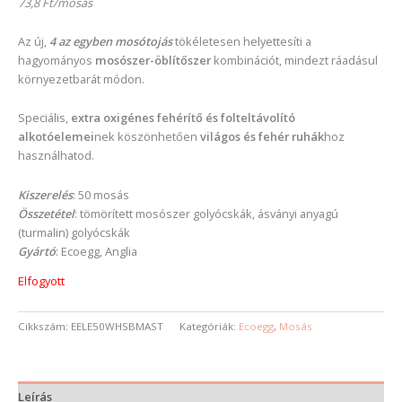
73,8 Ft/mosás
Az új,
4 az egyben mosótojás
tökéletesen helyettesíti a
hagyományos
mosószer-öblítőszer
kombinációt, mindezt ráadásul
környezetbarát módon.
Speciális,
extra oxigénes fehérítő és folteltávolító
alkotóelemei
nek köszönhetően
világos és fehér ruhák
hoz
használhatod.
Kiszerelés
: 50 mosás
Összetétel
: tömörített mosószer golyócskák, ásványi anyagú
(turmalin) golyócskák
Gyártó
: Ecoegg, Anglia
Elfogyott
Cikkszám:
EELE50WHSBMAST
Kategóriák:
Ecoegg
,
Mosás
Leírás