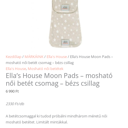
Kezdőlap
/
MÁRKÁINK
/
Ella's House
/ Ella’s House Moon Pads –
mosható női betét csomag – bézs csillag
Ella's House
,
Mosható női betétek
Ella’s House Moon Pads – mosható
női betét csomag – bézs csillag
6 990
Ft
2330 Ft/db
A betétcsomaggal ki tudod próbálni mindhárom méretű női
mosható betétet. Limitált mintákkal.