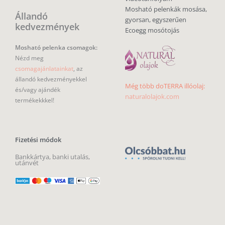
Mosható pelenkák mosása,
Állandó
gyorsan, egyszerűen
kedvezmények
Ecoegg mosótojás
Mosható pelenka csomagok:
Nézd meg
csomagajánlatainkat
, az
állandó kedvezményekkel
Még több doTERRA illóolaj:
és/vagy ajándék
naturalolajok.com
termékekkkel!
Fizetési módok
Bankkártya, banki utalás,
utánvét