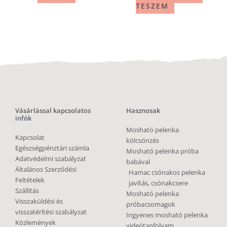
TESZEM
Vásárlással kapcsolatos
Hasznosak
infók
Mosható pelenka
Kapcsolat
kölcsönzés
Egészségpénztári számla
Mosható pelenka próba
Adatvédelmi szabályzat
babával
Általános Szerződési
Hamac csónakos pelenka
Feltételek
javítás, csónakcsere
Szállítás
Mosható pelenka
Visszaküldési és
próbacsomagok
visszatérítési szabályzat
Ingyenes mosható pelenka
Közlemények
videótanfolyam