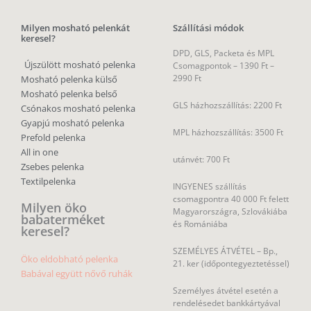
Milyen mosható pelenkát
Szállítási módok
keresel?
DPD, GLS, Packeta és MPL
Újszülött mosható pelenka
Csomagpontok –
1390 Ft –
2990 Ft
Mosható pelenka külső
Mosható pelenka belső
GLS házhozszállítás: 2200 Ft
Csónakos mosható pelenka
Gyapjú mosható pelenka
MPL házhozszállítás: 3500 Ft
Prefold pelenka
All in one
utánvét: 700 Ft
Zsebes pelenka
Textilpelenka
INGYENES szállítás
csomagpontra 40 000 Ft felett
Milyen öko
Magyarországra, Szlovákiába
babaterméket
és Romániába
keresel?
SZEMÉLYES ÁTVÉTEL – Bp.,
Öko eldobható pelenka
21. ker (időpontegyeztetéssel)
Babával együtt nővő ruhák
Személyes átvétel esetén a
rendelésedet bankkártyával