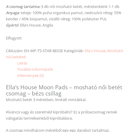
A csomag tartalma:
3 db női mosható betét, méretenkénk 1-1 db
Anyaga
: teteje: 100% puha organikus pamut, nedvszívó réteg: 55%
kender / 45% biopamut, vízálló réteg: 100% poliészter PUL
Gyártó
: Ella’s House, Anglia
Elfogyott
Cikkszám:
EH-MP-TS-STAR-BEIGE
Kategóriák:
Ella's House
,
Mosható
női betétek
Leírás
További információk
Vélemények (0)
Ella’s House Moon Pads – mosható női betét
csomag – bézs csillag
Mosható betét 3 méretben, limitált mintákkal.
Kíváncsi vagy és szeretnéd kipróbálni? Ez a próbacsomag remek
válogatás termékeinkből kipróbálásra.
A csomag mindhárom méretből egy-egy darabot tartalmaz.