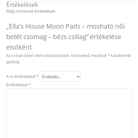
Értékelések
Még nincsenek értékelések.
„Ella’s House Moon Pads – mosható női
betét csomag – bézs csillag” értékelése
elsőként
Az e-mail címet nem tesszük közzé.
A kötelező mezőket
*
karakterrel
jelöltük
A te értékelésed
*
Értékelésed
*