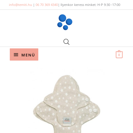
Skip
info@temiti.hu
|
06 70 369 4340
| Ilyenkor keress minket: H-P 9:30 -17:00
to
content
Below
MENÜ
0
Header