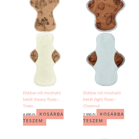
Elskbar női mosható
Elskbar női mosható
betét (heavy flow) –
betét (light flow) –
Trees
Chestnut
KOSÁRBA
KOSÁRBA
4 490
Ft
2 990
Ft
TESZEM
TESZEM