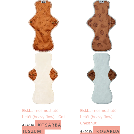
Elskbar női mosható
Elskbar női mosható
betét (heavy flow) – Goji
betét (heavy flow) –
Chestnut
KOSÁRBA
4 490
Ft
TESZEM
KOSÁRBA
4 490
Ft