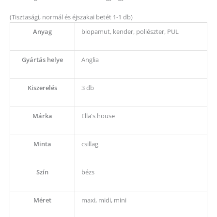
(Tisztasági, normál és éjszakai betét 1-1 db)
Anyag
biopamut, kender, poliészter, PUL
Gyártás helye
Anglia
Kiszerelés
3 db
Márka
Ella's house
Minta
csillag
Szín
bézs
Méret
maxi, midi, mini