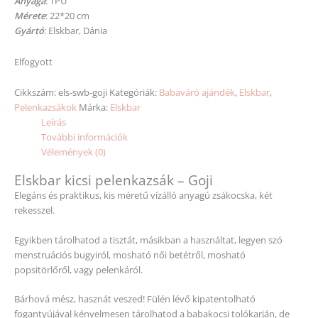
Anyaga
: TPU
Mérete
: 22*20 cm
Gyártó
: Elskbar, Dánia
Elfogyott
Cikkszám:
els-swb-goji
Kategóriák:
Babaváró ajándék
,
Elskbar
,
Pelenkazsákok
Márka:
Elskbar
Leírás
További információk
Vélemények (0)
Elskbar kicsi pelenkazsák – Goji
Elegáns és praktikus, kis méretű vízálló anyagú zsákocska, két
rekesszel.
Egyikben tárolhatod a tisztát, másikban a használtat, legyen szó
menstruációs bugyiról, mosható női betétről, mosható
popsitörlőről, vagy pelenkáról.
Bárhová mész, hasznát veszed! Fülén lévő kipatentolható
fogantyújával kényelmesen tárolhatod a babakocsi tolókarján, de