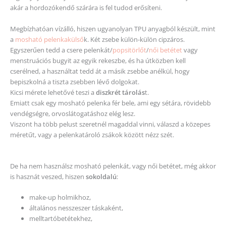
akár a hordozókendő szárára is fel tudod erősíteni.
Megbízhatóan vízálló, hiszen ugyanolyan TPU anyagból készült, mint
a
mosható pelenkakülső
k. Két zsebe külön-külön cipzáros.
Egyszerűen tedd a csere pelenkát/
popsitörlőt
/
női betétet
vagy
menstruációs bugyit az egyik rekeszbe, és ha útközben kell
cserélned, a használtat tedd át a másik zsebbe anélkül, hogy
bepiszkolná a tiszta zsebben lévő dolgokat.
Kicsi mérete lehetővé teszi a
diszkrét tárolás
t.
Emiatt csak egy mosható pelenka fér bele, ami egy sétára, rövidebb
vendégségre, orvoslátogatáshoz elég lesz.
Viszont ha több pelust szeretnél magaddal vinni, válaszd a közepes
méretűt, vagy a pelenkatároló zsákok között nézz szét.
De ha nem használsz mosható pelenkát, vagy női betétet, még akkor
is hasznát veszed, hiszen
sokoldalú
:
make-up holmikhoz,
általános nesszeszer táskaként,
melltartóbetétekhez,