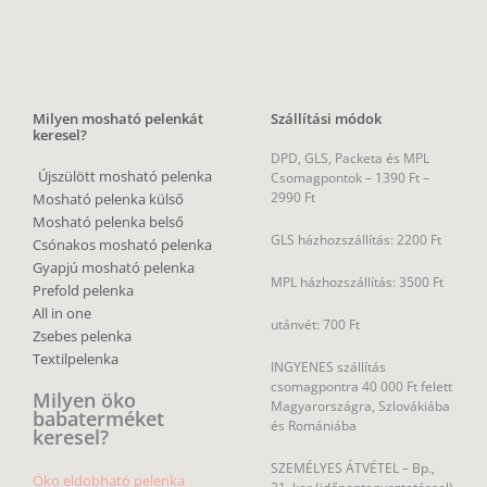
Milyen mosható pelenkát
Szállítási módok
keresel?
DPD, GLS, Packeta és MPL
Újszülött mosható pelenka
Csomagpontok –
1390 Ft –
2990 Ft
Mosható pelenka külső
Mosható pelenka belső
GLS házhozszállítás: 2200 Ft
Csónakos mosható pelenka
Gyapjú mosható pelenka
MPL házhozszállítás: 3500 Ft
Prefold pelenka
All in one
utánvét: 700 Ft
Zsebes pelenka
Textilpelenka
INGYENES szállítás
csomagpontra 40 000 Ft felett
Milyen öko
Magyarországra, Szlovákiába
babaterméket
és Romániába
keresel?
SZEMÉLYES ÁTVÉTEL – Bp.,
Öko eldobható pelenka
21. ker (időpontegyeztetéssel)