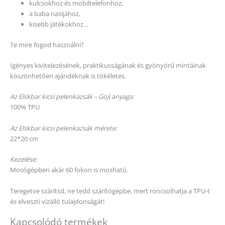
kulcsokhoz és mobiltelefonhoz,
a baba nasijához,
kisebb játékokhoz…
Te mire fogod használni?
Igényes kivitelezésének, praktikusságának és gyönyörű mintáinak
köszönhetően ajándéknak is tökéletes.
Az Elskbar kicsi pelenkazsák – Goji anyaga:
100% TPU
Az Elskbar kicsi pelenkazsák mérete:
22*20 cm
Kezelése:
Mosógépben akár 60 fokon is mosható.
Teregetve szárítsd, ne tedd szárítógépbe, mert roncsolhatja a TPU-t
és elveszti vízálló tulajdonságát!
Kapcsolódó termékek