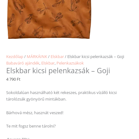
Kezdőlap
/
MÁRKÁINK
/
Elskbar
/ Elskbar kicsi pelenkazsák – Goji
Babaváró ajándék
,
Elskbar
,
Pelenkazsákok
Elskbar kicsi pelenkazsák – Goji
4 790
Ft
Sokoldalúan használható két rekeszes, praktikus vízálló kicsi
tárolózsák gyönyörű mintákban.
Bárhová mész, hasznát veszed!
Te mit fogsz benne tárolni?