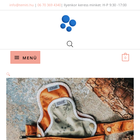
Skip
info@temiti.hu
|
06 70 369 4340
| Ilyenkor keress minket: H-P 9:30 -17:00
to
content
Below
MENÜ
0
Header
🔍