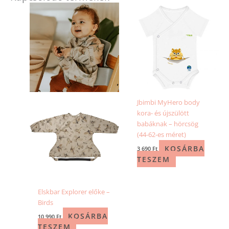
Jbimbi MyHero body
kora- és újszülött
babáknak – hörcsög
(44-62-es méret)
KOSÁRBA
3 690
Ft
TESZEM
Elskbar Explorer előke –
Birds
KOSÁRBA
10 990
Ft
TESZEM