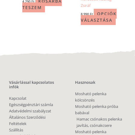
KOSÁRBA
4 290
Ft
Zsiráf
TESZEM
OPCIÓK
8 990
Ft
VÁLASZTÁSA
Vásárlással kapcsolatos
Hasznosak
infók
Mosható pelenka
Kapcsolat
kölcsönzés
Egészségpénztári számla
Mosható pelenka próba
Adatvédelmi szabályzat
babával
Általános Szerződési
Hamac csónakos pelenka
Feltételek
javítás, csónakcsere
Szállítás
Mosható pelenka