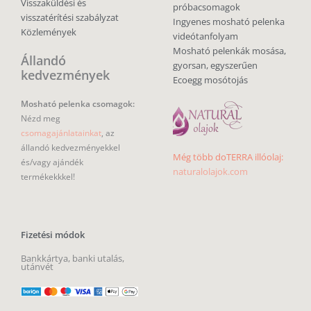
Visszaküldési és
próbacsomagok
visszatérítési szabályzat
Ingyenes mosható pelenka
Közlemények
videótanfolyam
Mosható pelenkák mosása,
Állandó
gyorsan, egyszerűen
kedvezmények
Ecoegg mosótojás
Mosható pelenka csomagok:
Nézd meg
csomagajánlatainkat
, az
állandó kedvezményekkel
Még több doTERRA illóolaj:
és/vagy ajándék
naturalolajok.com
termékekkkel!
Fizetési módok
Bankkártya, banki utalás,
utánvét