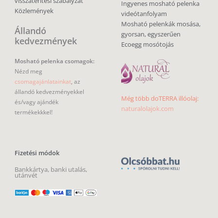
visszatérítési szabályzat
Ingyenes mosható pelenka
Közlemények
videótanfolyam
Mosható pelenkák mosása,
Állandó
gyorsan, egyszerűen
kedvezmények
Ecoegg mosótojás
Mosható pelenka csomagok:
Nézd meg
csomagajánlatainkat
, az
állandó kedvezményekkel
Még több doTERRA illóolaj:
és/vagy ajándék
naturalolajok.com
termékekkkel!
Fizetési módok
Bankkártya, banki utalás,
utánvét