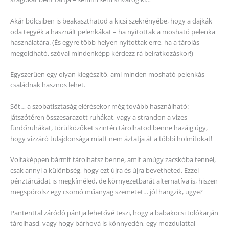
Akár bölcsiben is beakaszthatod a kicsi szekrényébe, hogy a dajkák
oda tegyék a használt pelenkákat – ha nyitottak a mosható pelenka
használatára. (És egyre több helyen nyitottak erre, ha a tárolás
megoldható, szóval mindenképp kérdezz rá beiratkozáskor!)
Egyszerűen egy olyan kiegészítő, ami minden mosható pelenkás
családnak hasznos lehet.
Sőt… a szobatisztaság elérésekor még tovább használható:
játszótéren összesarazott ruhákat, vagy a strandon a vizes
fürdőruhákat, törülközőket szintén tárolhatod benne hazáig úgy,
hogy vízzáró tulajdonsága miatt nem áztatja át a többi holmitokat!
Voltaképpen bármit tárolhatsz benne, amit amúgy zacskóba tennél,
csak annyi a különbség, hogy ezt újra és újra bevetheted. Ezzel
pénztárcádat is megkíméled, de környezetbarát alternatíva is, hiszen
megspórolsz egy csomó műanyag szemetet… jól hangzik, ugye?
Pantenttal záródó pántja lehetővé teszi, hogy a babakocsi tolókarján
tárolhasd, vagy hogy bárhová is könnyedén, egy mozdulattal