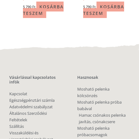
KOSÁRBA
KOSÁRBA
5 790
Ft
5 790
Ft
TESZEM
TESZEM
Vásárlással kapcsolatos
Hasznosak
infók
Mosható pelenka
Kapcsolat
kölcsönzés
Egészségpénztári számla
Mosható pelenka próba
Adatvédelmi szabályzat
babával
Általános Szerződési
Hamac csónakos pelenka
Feltételek
javítás, csónakcsere
Szállítás
Mosható pelenka
Visszaküldési és
próbacsomagok