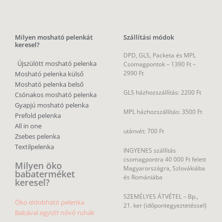
Milyen mosható pelenkát
Szállítási módok
keresel?
DPD, GLS, Packeta és MPL
Újszülött mosható pelenka
Csomagpontok –
1390 Ft –
2990 Ft
Mosható pelenka külső
Mosható pelenka belső
GLS házhozszállítás: 2200 Ft
Csónakos mosható pelenka
Gyapjú mosható pelenka
MPL házhozszállítás: 3500 Ft
Prefold pelenka
All in one
utánvét: 700 Ft
Zsebes pelenka
Textilpelenka
INGYENES szállítás
csomagpontra 40 000 Ft felett
Milyen öko
Magyarországra, Szlovákiába
babaterméket
és Romániába
keresel?
SZEMÉLYES ÁTVÉTEL – Bp.,
Öko eldobható pelenka
21. ker (időpontegyeztetéssel)
Babával együtt nővő ruhák