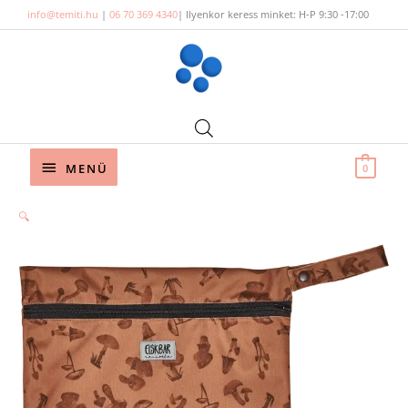
Skip
info@temiti.hu
|
06 70 369 4340
| Ilyenkor keress minket: H-P 9:30 -17:00
to
content
Below
MENÜ
0
Header
🔍