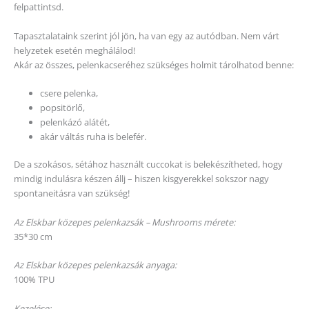
felpattintsd.
Tapasztalataink szerint jól jön, ha van egy az autódban. Nem várt
helyzetek esetén meghálálod!
Akár az összes, pelenkacseréhez szükséges holmit tárolhatod benne:
csere pelenka,
popsitörlő,
pelenkázó alátét,
akár váltás ruha is belefér.
De a szokásos, sétához használt cuccokat is belekészítheted, hogy
mindig indulásra készen állj – hiszen kisgyerekkel sokszor nagy
spontaneitásra van szükség!
Az Elskbar közepes pelenkazsák – Mushrooms mérete:
35*30 cm
Az Elskbar közepes pelenkazsák anyaga:
100% TPU
Kezelése: