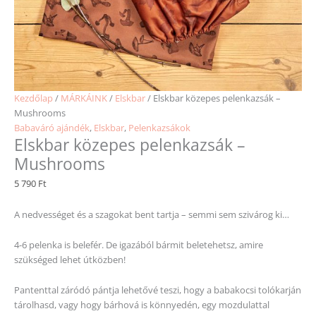
Kezdőlap
/
MÁRKÁINK
/
Elskbar
/ Elskbar közepes pelenkazsák –
Mushrooms
Babaváró ajándék
,
Elskbar
,
Pelenkazsákok
Elskbar közepes pelenkazsák –
Mushrooms
5 790
Ft
A nedvességet és a szagokat bent tartja – semmi sem szivárog ki…
4-6 pelenka is belefér. De igazából bármit beletehetsz, amire
szükséged lehet útközben!
Pantenttal záródó pántja lehetővé teszi, hogy a babakocsi tolókarján
tárolhasd, vagy hogy bárhová is könnyedén, egy mozdulattal