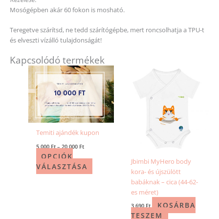
Mosógépben akár 60 fokon is mosható.
Teregetve szárítsd, ne tedd szárítógépbe, mert roncsolhatja a TPU-t
és elveszti vízálló tulajdonságát!
Kapcsolódó termékek
Ártartomány:
Ennek
5
a
000 Ft
-
terméknek
20
több
000 Ft
variációja
van.
A
Temiti ajándék kupon
változatok
5 000
Ft
–
20 000
Ft
a
OPCIÓK
Jbimbi MyHero body
termékoldalon
VÁLASZTÁSA
kora- és újszülött
választhatók
babáknak – cica (44-62-
ki
es méret)
KOSÁRBA
3 690
Ft
TESZEM