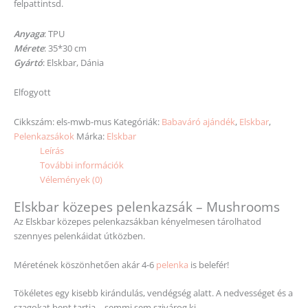
felpattintsd.
Anyaga
: TPU
Mérete
: 35*30 cm
Gyártó
: Elskbar, Dánia
Elfogyott
Cikkszám:
els-mwb-mus
Kategóriák:
Babaváró ajándék
,
Elskbar
,
Pelenkazsákok
Márka:
Elskbar
Leírás
További információk
Vélemények (0)
Elskbar közepes pelenkazsák – Mushrooms
Az Elskbar közepes pelenkazsákban kényelmesen tárolhatod
szennyes pelenkáidat útközben.
Méretének köszönhetően akár 4-6
pelenka
is belefér!
Tökéletes egy kisebb kirándulás, vendégség alatt. A nedvességet és a
szagokat bent tartja – semmi sem szivárog ki…