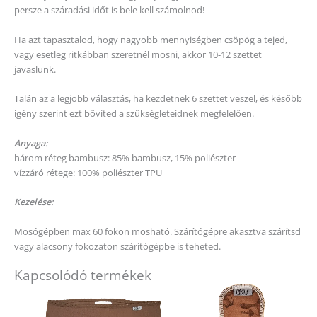
persze a száradási időt is bele kell számolnod!
Ha azt tapasztalod, hogy nagyobb mennyiségben csöpög a tejed,
vagy esetleg ritkábban szeretnél mosni, akkor 10-12 szettet
javaslunk.
Talán az a legjobb választás, ha kezdetnek 6 szettet veszel, és később
igény szerint ezt bővíted a szükségleteidnek megfelelően.
Anyaga:
három réteg bambusz: 85% bambusz, 15% poliészter
vízzáró rétege: 100% poliészter TPU
Kezelése:
Mosógépben max 60 fokon mosható. Szárítógépre akasztva szárítsd
vagy alacsony fokozaton szárítógépbe is teheted.
Kapcsolódó termékek
Ennek
a