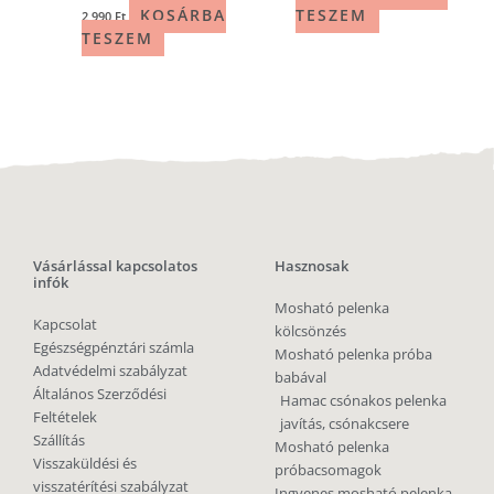
KOSÁRBA
TESZEM
2 990
Ft
TESZEM
Vásárlással kapcsolatos
Hasznosak
infók
Mosható pelenka
Kapcsolat
kölcsönzés
Egészségpénztári számla
Mosható pelenka próba
Adatvédelmi szabályzat
babával
Általános Szerződési
Hamac csónakos pelenka
Feltételek
javítás, csónakcsere
Szállítás
Mosható pelenka
Visszaküldési és
próbacsomagok
visszatérítési szabályzat
Ingyenes mosható pelenka