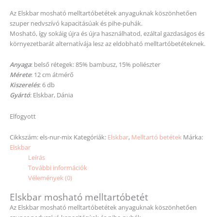
Az Elskbar mosható melltartóbetétek anyaguknak köszönhetően
szuper nedvszívó kapacitásúak és pihe-puhák.
Mosható, így sokáig újra és újra használhatod, ezáltal gazdaságos és
környezetbarát alternatívája lesz az eldobható melltartóbetéteknek.
Anyaga
: belső rétegek: 85% bambusz, 15% poliészter
Mérete
: 12 cm átmérő
Kiszerelés
: 6 db
Gyártó
: Elskbar, Dánia
Elfogyott
Cikkszám:
els-nur-mix
Kategóriák:
Elskbar
,
Melltartó betétek
Márka:
Elskbar
Leírás
További információk
Vélemények (0)
Elskbar mosható melltartóbetét
Az Elskbar mosható melltartóbetétek anyaguknak köszönhetően