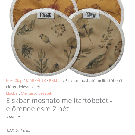
Kezdőlap
/
MÁRKÁINK
/
Elskbar
/ Elskbar mosható melltartóbetét -
előrendelésre 2 hét
Elskbar
,
Melltartó betétek
Elskbar mosható melltartóbetét -
előrendelésre 2 hét
7 990
Ft
1331,67 Ft/db