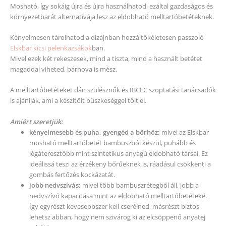
Mosható, így sokáig újra és újra használhatod, ezáltal gazdaságos és
környezetbarát alternatívája lesz az eldobható melltartóbetéteknek.
Kényelmesen tárolhatod a dizájnban hozzá tökéletesen passzoló
Elskbar kicsi pelenkazsákok
ban.
Mivel ezek két rekeszesek, mind a tiszta, mind a használt betétet
magaddal viheted, bárhova is mész.
A melltartóbetéteket dán szülésznők és IBCLC szoptatási tanácsadók
is ajánlják, ami a készítőit büszkeséggel tölt el.
Amiért szeretjük:
kényelmesebb és puha, gyengéd a bőrhöz:
mivel az Elskbar
mosható melltartóbetét bambuszból készül, puhább és
légáteresztőbb mint szintetikus anyagú eldobható társai. Ez
ideálissá teszi az érzékeny bőrűeknek is, ráadásul csökkenti a
gombás fertőzés kockázatát.
jobb nedvszívás:
mivel több bambuszrétegből áll, jobb a
nedvszívó kapacitása mint az eldobható melltartóbetéteké.
Így egyrészt kevesebbszer kell cserélned, másrészt biztos
lehetsz abban, hogy nem szivárog ki az elcsöppenő anyatej