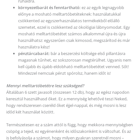
ruháidra.
környezetbarát és fenntartható:
ez az egyik legnagyobb
előnye a mosható melltartóbetéteknek: használatukkal
csökkented az egyszerhasználatos termékekből előálló
szemetet, ezzel is csökkented az ökológiai lábnyomodat. Egy
mosható melltartóbetétet számos alkalommal újra és újra
használhatsz: egyszerűen csak kimosod, megszárítod és már
használatra kész!
pénztárcabarát:
bár a beszerzési költsége első pillantásra
magasnak tűnhet, ez sokszorosan megtérülhet. Ugyanis nem
kell újabb és újabb eldobható melltartóbetétet venned. Sőt!
Mindezzel nemcsak pénzt spórolsz, hanem időt is!
Mennyi melltartóbetétre lesz szükséged?
Általában 6 szett javasolt (összesen 12 db), hogy az egész napodon
keresztül használhasd őket. Ez a mennyiség lehetővé teszi Neked,
hogy rendszeresen cseréld őket éjjel-nappal, és még mosni is lesz
időd két használat között.
Természetesen ez a szám attól is függ, hogy mekkora mennyiségben
csöpög a tejed, ez egyénenként és időszakonként is változhat. És az
is befolyásolja a számot, hogy milyen gyakran szeretnél mosni –