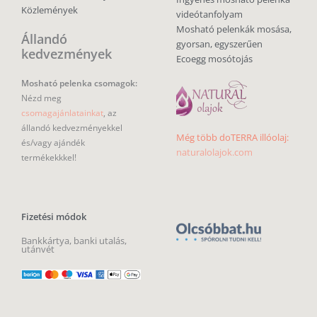
Közlemények
videótanfolyam
Mosható pelenkák mosása,
Állandó
gyorsan, egyszerűen
kedvezmények
Ecoegg mosótojás
Mosható pelenka csomagok:
Nézd meg
csomagajánlatainkat
, az
állandó kedvezményekkel
Még több doTERRA illóolaj:
és/vagy ajándék
naturalolajok.com
termékekkkel!
Fizetési módok
Bankkártya, banki utalás,
utánvét