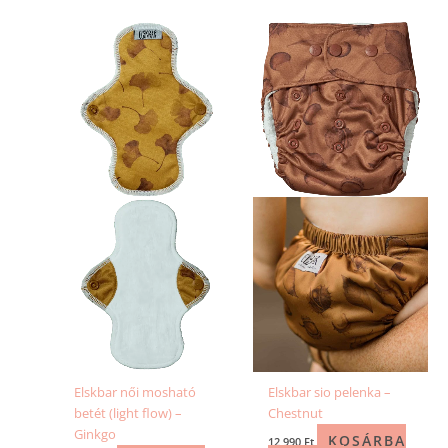
Elskbar női mosható
Elskbar sio pelenka –
betét (light flow) –
Chestnut
Ginkgo
KOSÁRBA
12 990
Ft