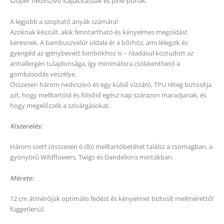
szuper nedvszívó kapacitásúak és pihe-puhák.
A legjobb a szoptató anyák számára!
Azoknak készült, akik fenntartható és kényelmes megoldást
keresnek. A bambuszvelúr oldala ér a bőrhöz, ami lélegzik és
gyengéd az igénybevett bimbókhoz is – ráadásul köztudott az
antiallergén tulajdonsága, így minimálisra csökkenthető a
gombásodás veszélye.
Összesen három nedvszívó és egy külső vízzáró, TPU réteg biztosítja
azt, hogy melltartóid és fölsőid egész nap szárazon maradjanak, és
hogy megelőzzék a szivárgásokat.
Kiszerelés:
Három szett (összesen 6 db) melltartóbetétet találsz a csomagban, a
gyönyörű Wildflowers, Twigs és Dandelions mintákban.
Mérete:
12 cm átmérőjük optimális fedést és kényelmet biztosít mellmérettől
függetlenül.