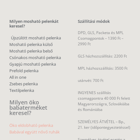
Milyen mosható pelenkát
Szállítási módok
keresel?
DPD, GLS, Packeta és MPL
Újszülött mosható pelenka
Csomagpontok –
1390 Ft –
2990 Ft
Mosható pelenka külső
Mosható pelenka belső
GLS házhozszállítás: 2200 Ft
Csónakos mosható pelenka
Gyapjú mosható pelenka
MPL házhozszállítás: 3500 Ft
Prefold pelenka
All in one
utánvét: 700 Ft
Zsebes pelenka
Textilpelenka
INGYENES szállítás
csomagpontra 40 000 Ft felett
Milyen öko
Magyarországra, Szlovákiába
babaterméket
és Romániába
keresel?
SZEMÉLYES ÁTVÉTEL – Bp.,
Öko eldobható pelenka
21. ker (időpontegyeztetéssel)
Babával együtt nővő ruhák
Személyes átvétel esetén a