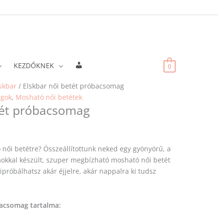
Fiókadatok
KEZDŐKNEK
0
Original
Current
Original
Current
Original
Current
Original
Current
skbar
/ Elskbar női betét próbacsomag
price
price
price
price
price
price
price
price
agok
,
Mosható női betétek
tét próbacsomag
was:
is:
was:
is:
was:
is:
was:
is:
3
3
4
4
4
4
2
2
790 Ft.
600 Ft.
490 Ft.
265 Ft.
790 Ft.
550 Ft.
990 Ft.
840 Ft.
 női betétre? Összeállítottunk neked egy gyönyörű, a
okkal készült, szuper megbízható mosható női betét
próbálhatsz akár éjjelre, akár nappalra ki tudsz
bacsomag tartalma: