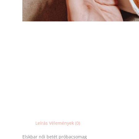
Leírás
Vélemények (0)
Elskbar női betét próbacsomag