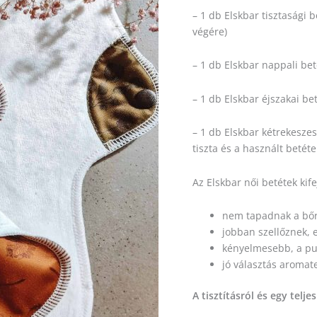
– 1 db Elskbar tisztasági 
végére)
– 1 db Elskbar nappali be
– 1 db Elskbar éjszakai be
– 1 db Elskbar kétrekesze
tiszta és a használt betéte
Az Elskbar női betétek kif
nem tapadnak a bő
jobban szellőznek, 
kényelmesebb, a p
jó választás aromat
A tisztításról és egy telje