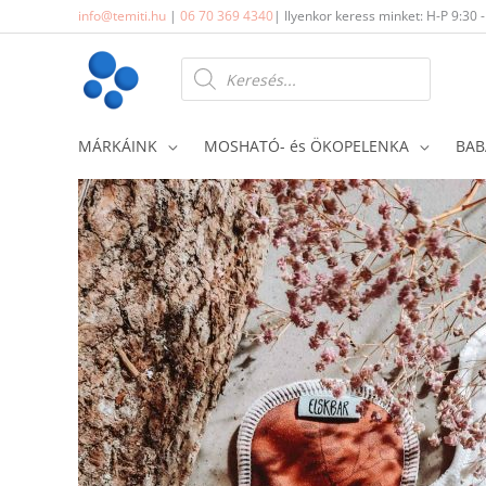
Skip
info@temiti.hu
|
06 70 369 4340
| Ilyenkor keress minket: H-P 9:30 
to
content
Products
search
MÁRKÁINK
MOSHATÓ- és ÖKOPELENKA
BAB