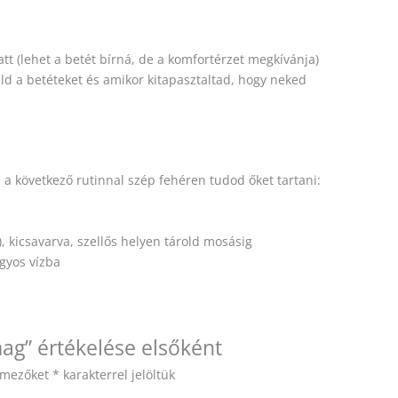
att (lehet a betét bírná, de a komfortérzet megkívánja)
d a betéteket és amikor kitapasztaltad, hogy neked
a következő rutinnal szép fehéren tudod őket tartani:
, kicsavarva, szellős helyen tárold mosásig
ngyos vízba
ag” értékelése elsőként
ő mezőket
*
karakterrel jelöltük