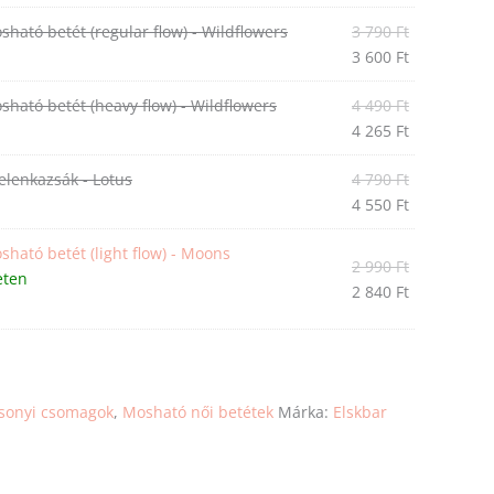
sható betét (regular flow) - Wildflowers
3 790
Ft
3 600
Ft
sható betét (heavy flow) - Wildflowers
4 490
Ft
4 265
Ft
pelenkazsák - Lotus
4 790
Ft
4 550
Ft
sható betét (light flow) - Moons
2 990
Ft
eten
2 840
Ft
sonyi csomagok
,
Mosható női betétek
Márka:
Elskbar