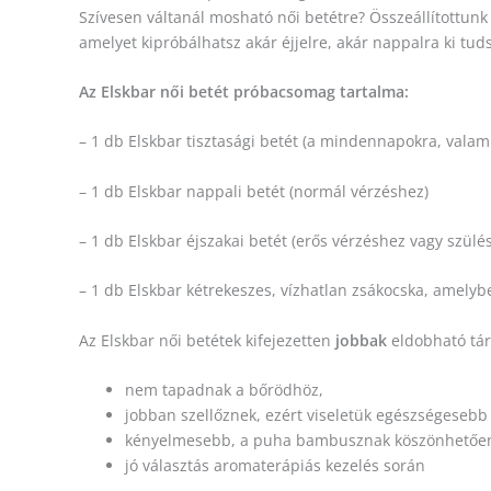
Szívesen váltanál mosható női betétre? Összeállítottun
amelyet kipróbálhatsz akár éjjelre, akár nappalra ki tud
Az Elskbar női betét próbacsomag tartalma:
– 1 db Elskbar tisztasági betét (a mindennapokra, valam
– 1 db Elskbar nappali betét (normál vérzéshez)
– 1 db Elskbar éjszakai betét (erős vérzéshez vagy szülé
– 1 db Elskbar kétrekeszes, vízhatlan zsákocska, amelybe
Az Elskbar női betétek kifejezetten
jobbak
eldobható tár
nem tapadnak a bőrödhöz,
jobban szellőznek, ezért viseletük egészségesebb 
kényelmesebb, a puha bambusznak köszönhetőe
jó választás aromaterápiás kezelés során