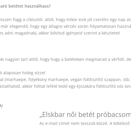
ató betétet használhass?
zen függ a ciklustól, attól, hogy mikor esik jól cserélni egy nap al
már elegendő, hogy egy átlagos vérzés során folyamatosan használ
s adni magadnak), akkor bővítsd igényeid szerint a készletet!
i nagyon tart attól, hogy hogy a betéteken megmarad a vérfolt, de 
jó alaposan hideg vízzel
al (marhaepe, folyékony marhaepe, vegán folttisztító szappan, stb.)
ztathatod, akkor folttal lefelé tedd egy éjszakára folttisztító sós la
A!
„Elskbar női betét próbacsom
Az e-mail címet nem tesszük közzé.
A kötelez