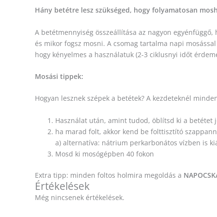
Hány betétre lesz szükséged, hogy folyamatosan mosh
A betétmennyiség összeállítása az nagyon egyénfüggő, his
és mikor fogsz mosni. A csomag tartalma napi mosással 
hogy kényelmes a használatuk (2-3 ciklusnyi időt érdeme
Mosási tippek:
Hogyan lesznek szépek a betétek? A kezdeteknél mindenk
Használat után, amint tudod, öblítsd ki a betétet 
ha marad folt, akkor kend be folttisztító szappann
a) alternatíva: nátrium perkarbonátos vízben is kiá
Mosd ki mosógépben 40 fokon
Extra tipp: minden foltos holmira megoldás a
NAPOCSK
Értékelések
Még nincsenek értékelések.