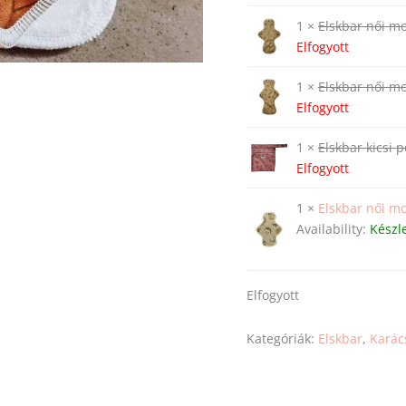
1 ×
Elskbar női mo
Elfogyott
1 ×
Elskbar női mo
Elfogyott
1 ×
Elskbar kicsi 
Elfogyott
1 ×
Elskbar női mo
Availability:
Készl
Elfogyott
Kategóriák:
Elskbar
,
Karác