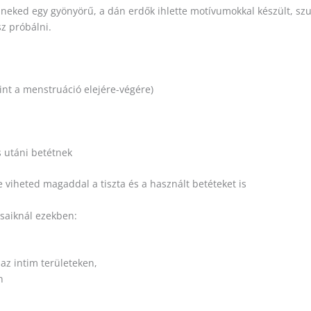
k neked egy gyönyörű, a dán erdők ihlette motívumokkal készült, 
sz próbálni.
int a menstruáció elejére-végére)
s utáni betétnek
 viheted magaddal a tiszta és a használt betéteket is
saiknál ezekben:
az intim területeken,
n