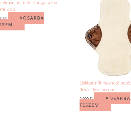
eVimse női betét tanga fazon –
ete 3 db
KOSÁRBA
90
Ft
SZEM
Elskbar női mosható betét 
flow) – Mushrooms
KOSÁRBA
2 990
Ft
TESZEM