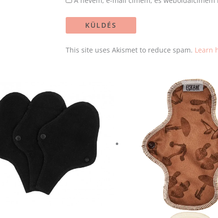
A nevem, e-mail címem, és weboldalcímem 
This site uses Akismet to reduce spam.
Learn 