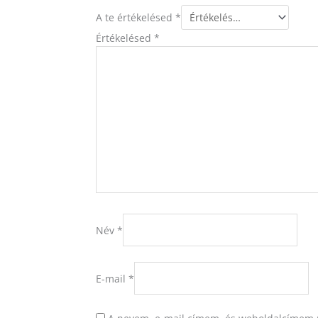
A te értékelésed
*
Értékelésed
*
Név
*
E-mail
*