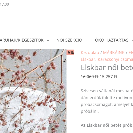
-17:00
ARUHÁK/KIEGÉSZÍTŐK
NŐI SZEKCIÓ
ÖKO HÁZTARTÁS
Original
Current
-5%
Kezdőlap
/
MÁRKÁINK
/
El
price
price
Elskbar
,
Karácsonyi csom
Elskbar női be
was:
is:
16
15
16 060
Ft
15 257
Ft
060 Ft.
257 Ft.
Szívesen váltanál mosható
dán erdők ihlette motívum
próbacsomagot, amelyet ki
próbálni.
Az Elskbar női betét pró