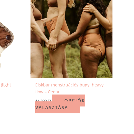
(light
Elskbar menstruációs bugyi heavy
flow – Cedar
OPCIÓK
14 390
Ft
VÁLASZTÁSA