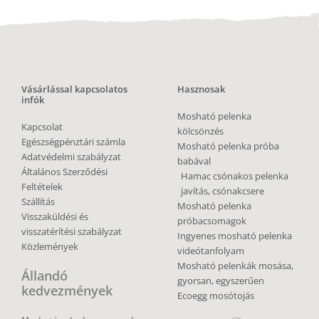
Vásárlással kapcsolatos
Hasznosak
infók
Mosható pelenka
Kapcsolat
kölcsönzés
Egészségpénztári számla
Mosható pelenka próba
Adatvédelmi szabályzat
babával
Általános Szerződési
Hamac csónakos pelenka
Feltételek
javítás, csónakcsere
Szállítás
Mosható pelenka
Visszaküldési és
próbacsomagok
visszatérítési szabályzat
Ingyenes mosható pelenka
Közlemények
videótanfolyam
Mosható pelenkák mosása,
Állandó
gyorsan, egyszerűen
kedvezmények
Ecoegg mosótojás