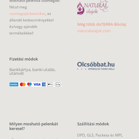
Mosható pelenka csomagok:
Nézd meg
csomagajánlatainkat
, az
állandó kedvezményekkel
Még több doTERRA illóolaj:
és/vagy ajándék
naturalolajok.com
termékekkkel!
Fizetési módok
Bankkártya, banki utalás,
utánvét
Milyen mosható pelenkát
Szállítási módok
keresel?
DPD, GLS, Packeta és MPL