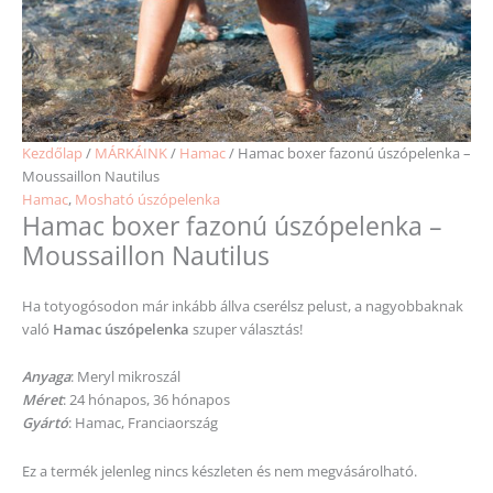
Kezdőlap
/
MÁRKÁINK
/
Hamac
/ Hamac boxer fazonú úszópelenka –
Moussaillon Nautilus
Hamac
,
Mosható úszópelenka
Hamac boxer fazonú úszópelenka –
Moussaillon Nautilus
Ha totyogósodon már inkább állva cserélsz pelust, a nagyobbaknak
való
Hamac úszópelenka
szuper választás!
Anyaga
: Meryl mikroszál
Méret
: 24 hónapos, 36 hónapos
Gyártó
: Hamac, Franciaország
Ez a termék jelenleg nincs készleten és nem megvásárolható.