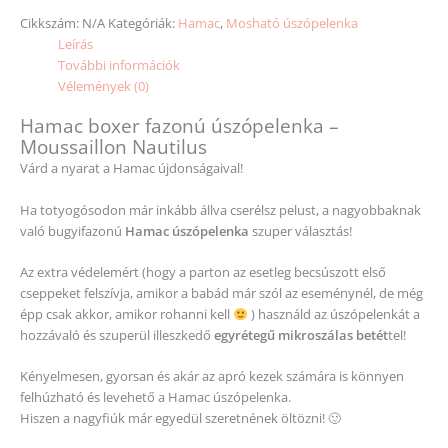
Cikkszám:
N/A
Kategóriák:
Hamac
,
Mosható úszópelenka
Leírás
További információk
Vélemények (0)
Hamac boxer fazonú úszópelenka –
Moussaillon Nautilus
Várd a nyarat a Hamac újdonságaival!
Ha totyogósodon már inkább állva cserélsz pelust, a nagyobbaknak
való bugyifazonú
Hamac úszópelenka
szuper választás!
Az extra védelemért (hogy a parton az esetleg becsúszott első
cseppeket felszívja, amikor a babád már szól az eseménynél, de még
épp csak akkor, amikor rohanni kell
) használd az úszópelenkát a
hozzávaló és szuperül illeszkedő
egyrétegű mikroszálas betét
tel!
Kényelmesen, gyorsan és akár az apró kezek számára is könnyen
felhúzható és levehető a Hamac úszópelenka.
Hiszen a nagyfiúk már egyedül szeretnének öltözni! 🙂