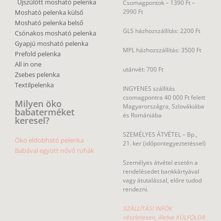
Újszülött mosható pelenka
Csomagpontok –
1390 Ft –
2990 Ft
Mosható pelenka külső
Mosható pelenka belső
GLS házhozszállítás: 2200 Ft
Csónakos mosható pelenka
Gyapjú mosható pelenka
MPL házhozszállítás: 3500 Ft
Prefold pelenka
All in one
utánvét: 700 Ft
Zsebes pelenka
Textilpelenka
INGYENES szállítás
csomagpontra 40 000 Ft felett
Milyen öko
Magyarországra, Szlovákiába
babaterméket
és Romániába
keresel?
SZEMÉLYES ÁTVÉTEL – Bp.,
Öko eldobható pelenka
21. ker (időpontegyeztetéssel)
Babával együtt nővő ruhák
Személyes átvétel esetén a
rendelésedet bankkártyával
vagy átutalással, előre tudod
rendezni.
SZÁLLÍTÁSI INFÓK
részletesen, illetve KÜLFÖLDR