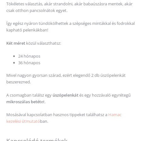
Tökéletes választás, akár strandolni, akár babaúszásra mentek, akár
csak otthon pancsolnátok egyet.
Így egész nyáron tündökölhettek a szépséges mintákkal és fodrokkal
kapható pelenkákban!
Két méret
közül választhatsz:
24 hónapos
36 hónapos
Mivel nagyon gyorsan szárad, ezért elegendő 2 db úszópelenkát
beszerezned.
A csomagban találsz egy
úszópelenkát
és egy hozzávaló egyrétegű
mikroszálas betét
et.
Mosásával kapcsolatban hasznos tippeket találhatsz a
Hamac
kezelési útmutató
ban.
Kapcsolódó termékek