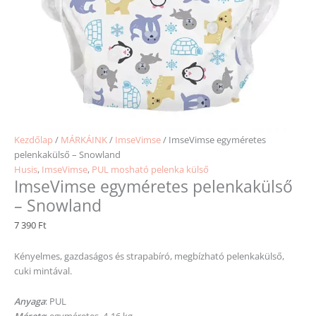
Kezdőlap
/
MÁRKÁINK
/
ImseVimse
/ ImseVimse egyméretes
pelenkakülső – Snowland
Husis
,
ImseVimse
,
PUL mosható pelenka külső
ImseVimse egyméretes pelenkakülső
– Snowland
7 390
Ft
Kényelmes, gazdaságos és strapabíró, megbízható pelenkakülső,
cuki mintával.
Anyaga
: PUL
Mérete
: egyméretes, 4-16 kg