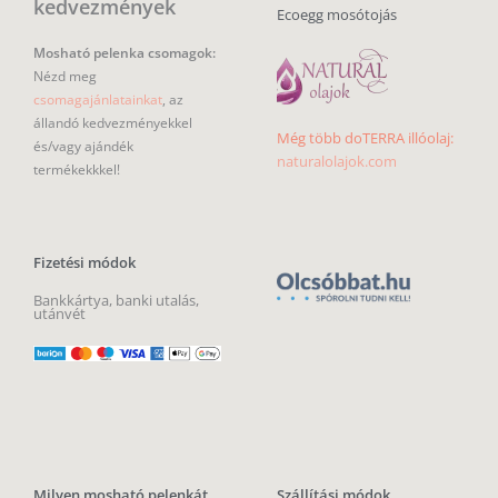
kedvezmények
Ecoegg mosótojás
Mosható pelenka csomagok:
Nézd meg
csomagajánlatainkat
, az
állandó kedvezményekkel
Még több doTERRA illóolaj:
és/vagy ajándék
naturalolajok.com
termékekkkel!
Fizetési módok
Bankkártya, banki utalás,
utánvét
Milyen mosható pelenkát
Szállítási módok