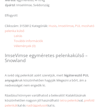
Gyártó
: ImseVimse, Svédország
Elfogyott
Cikkszám:
3153812
Kategóriák:
Husis
,
ImseVimse
,
PUL mosható
pelenka külső
Leírás
További információk
Vélemények (0)
ImseVimse egyméretes pelenkakülső –
Snowland
A svéd cég pelenkáit azért szeretjük, mert
légáteresztő PUL
anyaguk
nak köszönhetően hagyják lélegezni a bőrt, ám a
nedvességet nem engedik ki.
Ráadásul könnyen variálhatod a belevalót! Kialakításának
köszönhetően nagyon jól használható
tetra pelenká
val,
prefold
pelenkák
kal és
nadrágpelusok
kal is.