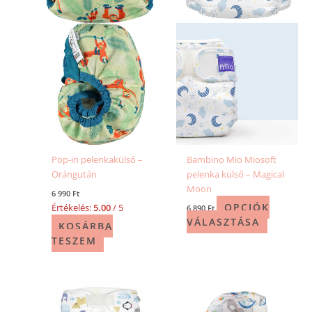
változatok
a
termékold
választhat
ki
Pop-in pelenkakülső –
Bambino Mio Miosoft
Orángután
pelenka külső – Magical
Moon
6 990
Ft
OPCIÓK
Értékelés:
5.00
/ 5
6 890
Ft
VÁLASZTÁSA
KOSÁRBA
TESZEM
Ennek
a