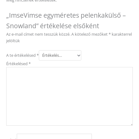
Még nincsenek értékelések.
„ImseVimse egyméretes pelenkakülső –
Snowland” értékelése elsőként
Az e-mail címet nem tesszük közzé.
A kötelező mezőket
*
karakterrel
jelöltük
A te értékelésed
*
Értékelésed
*