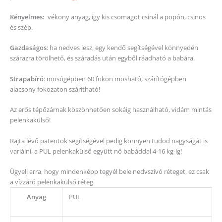
Kényelmes:
vékony anyag, így kis csomagot csinál a popón, csinos
és szép.
Gazdaságos
: ha nedves lesz, egy kendő segítségével könnyedén
szárazra törölhető, és száradás után egyből ráadható a babára.
Strapabíró
: mosógépben 60 fokon mosható, szárítógépben
alacsony fokozaton szárítható!
Az erős tépőzárnak köszönhetően sokáig használható, vidám mintás
pelenkakülső!
Rajta lévő patentok segítségével pedig könnyen tudod nagyságát is
variálni, a PUL pelenkakülső együtt nő babáddal 4-16 kg-ig!
Ügyelj arra, hogy mindenképp tegyél bele nedvszívó réteget, ez csak
a vízzáró pelenkakülső réteg.
Anyag
PUL