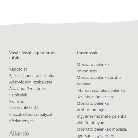
Vásárlással kapcsolatos
Hasznosak
infók
Mosható pelenka
Kapcsolat
kölcsönzés
Egészségpénztári számla
Mosható pelenka próba
Adatvédelmi szabályzat
babával
Általános Szerződési
Hamac csónakos pelenka
Feltételek
javítás, csónakcsere
Szállítás
Mosható pelenka
Visszaküldési és
próbacsomagok
visszatérítési szabályzat
Ingyenes mosható pelenka
Közlemények
videótanfolyam
Mosható pelenkák mosása,
Állandó
gyorsan, egyszerűen