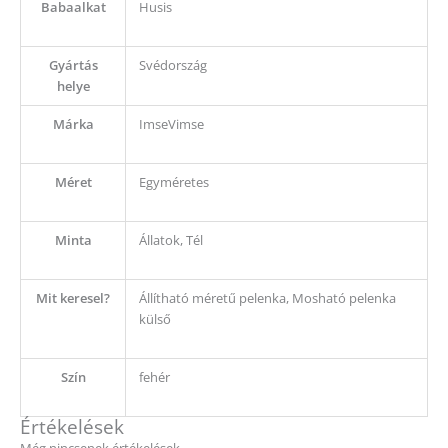
Babaalkat
Husis
Gyártás
Svédország
helye
Márka
ImseVimse
Méret
Egyméretes
Minta
Állatok, Tél
Mit keresel?
Állítható méretű pelenka, Mosható pelenka
külső
Szín
fehér
Értékelések