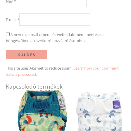
Név
*
E-mail
*
A nevem, e-mail címem, és weboldalcímem mentése a
böngészőben a következő hozzászólásomhoz.
This site uses Akismet to reduce spam.
Learn how your comment
data is processed.
Kapcsolódó termékek
Ennek
a
terméknek
több
variációja
van.
A