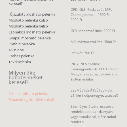
keresel?
DPD, GLS, Packeta és MPL
Újszülött mosható pelenka
Csomagpontok –
1390 Ft –
2990 Ft
Mosható pelenka külső
Mosható pelenka belső
GLS házhozszállítás: 2200 Ft
Csónakos mosható pelenka
Gyapjú mosható pelenka
MPL házhozszállítás: 3500 Ft
Prefold pelenka
All in one
utánvét: 700 Ft
Zsebes pelenka
Textilpelenka
INGYENES szállítás
csomagpontra 40 000 Ft felett
Milyen öko
Magyarországra, Szlovákiába
babaterméket
és Romániába
keresel?
SZEMÉLYES ÁTVÉTEL – Bp.,
Öko eldobható pelenka
21. ker (időpontegyeztetéssel)
Babával együtt nővő ruhák
Személyes átvétel esetén a
rendelésedet bankkártyával
vagy átutalással, előre tudod
rendezni.