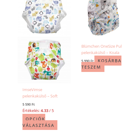
terméknek
több
variációja
van.
A
változatok
a
Blümchen OneSize Pul
termékoldalon
pelenkakülső – Koala
választhatók
ki
KOSÁRBA
5 990
Ft
TESZEM
ImseVimse
pelenkakülső – Soft
5 590
Ft
Értékelés:
4.33
/ 5
OPCIÓK
VÁLASZTÁSA