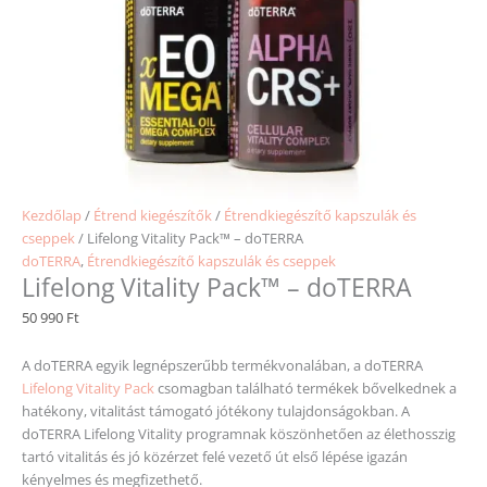
Kezdőlap
/
Étrend kiegészítők
/
Étrendkiegészítő kapszulák és
cseppek
/ Lifelong Vitality Pack™ – doTERRA
doTERRA
,
Étrendkiegészítő kapszulák és cseppek
Lifelong Vitality Pack™ – doTERRA
50 990
Ft
A doTERRA egyik legnépszerűbb termékvonalában, a doTERRA
Lifelong Vitality Pack
csomagban található termékek bővelkednek a
hatékony, vitalitást támogató jótékony tulajdonságokban. A
doTERRA Lifelong Vitality programnak köszönhetően az élethosszig
tartó vitalitás és jó közérzet felé vezető út első lépése igazán
kényelmes és megfizethető.