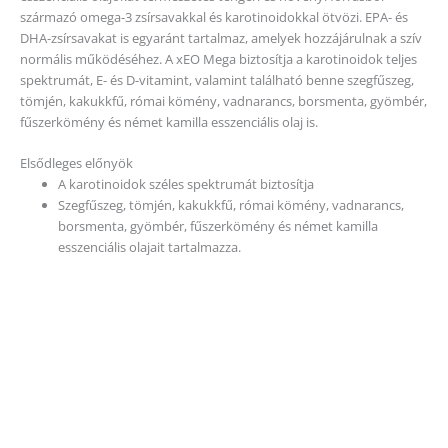
származó omega-3 zsírsavakkal és karotinoidokkal ötvözi. EPA- és
DHA-zsírsavakat is egyaránt tartalmaz, amelyek hozzájárulnak a szív
normális működéséhez. A xEO Mega biztosítja a karotinoidok teljes
spektrumát, E- és D-vitamint, valamint található benne szegfűszeg,
tömjén, kakukkfű, római kömény, vadnarancs, borsmenta, gyömbér,
fűszerkömény és német kamilla esszenciális olaj is.
Elsődleges előnyök
A karotinoidok széles spektrumát biztosítja
Szegfűszeg, tömjén, kakukkfű, római kömény, vadnarancs,
borsmenta, gyömbér, fűszerkömény és német kamilla
esszenciális olajait tartalmazza.