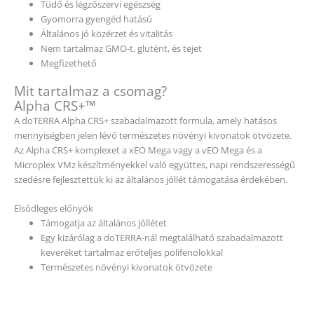
Tüdő és légzőszervi egészség
Gyomorra gyengéd hatású
Általános jó közérzet és vitalitás
Nem tartalmaz GMO-t, glutént, és tejet
Megfizethető
Mit tartalmaz a csomag?
Alpha CRS+™
A doTERRA Alpha CRS+ szabadalmazott formula, amely hatásos
mennyiségben jelen lévő természetes növényi kivonatok ötvözete.
Az Alpha CRS+ komplexet a xEO Mega vagy a vEO Mega és a
Microplex VMz készítményekkel való együttes, napi rendszerességű
szedésre fejlesztettük ki az általános jóllét támogatása érdekében.
Elsődleges előnyök
Támogatja az általános jóllétet
Egy kizárólag a doTERRA-nál megtalálható szabadalmazott
keveréket tartalmaz erőteljes polifenolokkal
Természetes növényi kivonatok ötvözete