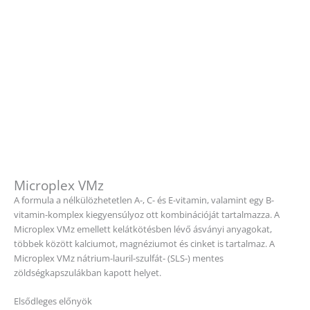
Microplex VMz
A formula a nélkülözhetetlen A-, C- és E-vitamin, valamint egy B-
vitamin-komplex kiegyensúlyoz ott kombinációját tartalmazza. A
Microplex VMz emellett kelátkötésben lévő ásványi anyagokat,
többek között kalciumot, magnéziumot és cinket is tartalmaz. A
Microplex VMz nátrium-lauril-szulfát- (SLS-) mentes
zöldségkapszulákban kapott helyet.
Elsődleges előnyök