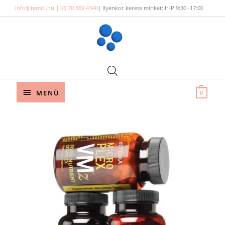
Skip
info@temiti.hu
|
06 70 369 4340
| Ilyenkor keress minket: H-P 9:30 -17:00
to
content
Below
MENÜ
0
Header