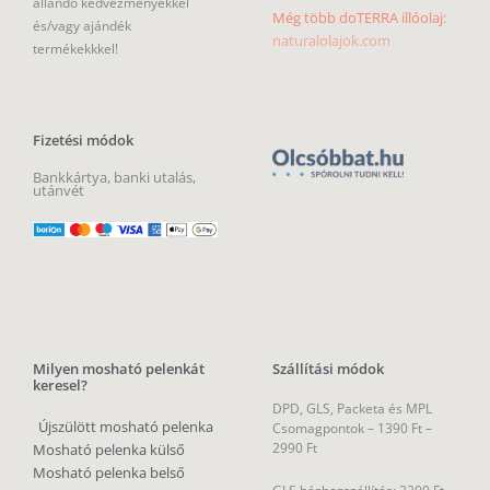
állandó kedvezményekkel
Még több doTERRA illóolaj:
és/vagy ajándék
naturalolajok.com
termékekkkel!
Fizetési módok
Bankkártya, banki utalás,
utánvét
Milyen mosható pelenkát
Szállítási módok
keresel?
DPD, GLS, Packeta és MPL
Újszülött mosható pelenka
Csomagpontok –
1390 Ft –
2990 Ft
Mosható pelenka külső
Mosható pelenka belső