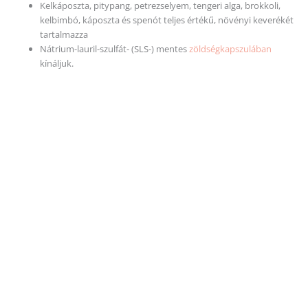
Kelkáposzta, pitypang, petrezselyem, tengeri alga, brokkoli,
kelbimbó, káposzta és spenót teljes értékű, növényi keverékét
tartalmazza
Nátrium-lauril-szulfát- (SLS-) mentes
zöldségkapszulában
kínáljuk.