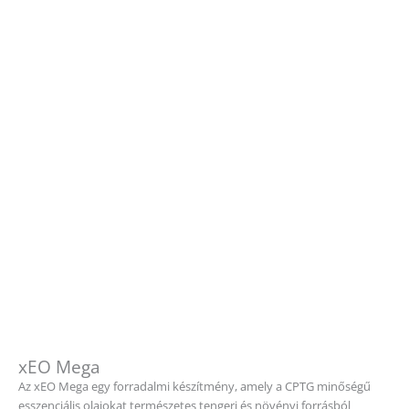
xEO Mega
Az xEO Mega egy forradalmi készítmény, amely a CPTG minőségű
esszenciális olajokat természetes tengeri és növényi forrásból