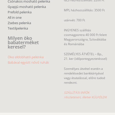
GLS házhozszállítás: 2200 Ft
Csónakos mosható pelenka
Gyapjú mosható pelenka
MPL házhozszállítás: 3500 Ft
Prefold pelenka
All in one
utánvét: 700 Ft
Zsebes pelenka
Textilpelenka
INGYENES szállítás
csomagpontra 40 000 Ft felett
Milyen öko
Magyarországra, Szlovákiába
babaterméket
és Romániába
keresel?
SZEMÉLYES ÁTVÉTEL – Bp.,
Öko eldobható pelenka
21. ker (időpontegyeztetéssel)
Babával együtt nővő ruhák
Személyes átvétel esetén a
rendelésedet bankkártyával
vagy átutalással, előre tudod
rendezni.
SZÁLLÍTÁSI INFÓK
részletesen, illetve KÜLFÖLDR