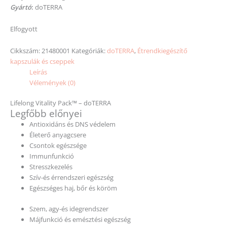
Gyártó
:
doTERRA
Elfogyott
Cikkszám:
21480001
Kategóriák:
doTERRA
,
Étrendkiegészítő
kapszulák és cseppek
Leírás
Vélemények (0)
Lifelong Vitality Pack™ – doTERRA
Legfőbb előnyei
Antioxidáns és DNS védelem
Életerő anyagcsere
Csontok egészsége
Immunfunkció
Stresszkezelés
Szív-és érrendszeri egészség
Egészséges haj, bőr és köröm
Szem, agy-és idegrendszer
Májfunkció és emésztési egészség