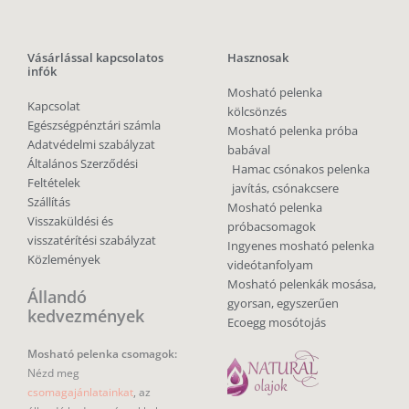
Vásárlással kapcsolatos
Hasznosak
infók
Mosható pelenka
Kapcsolat
kölcsönzés
Egészségpénztári számla
Mosható pelenka próba
Adatvédelmi szabályzat
babával
Általános Szerződési
Hamac csónakos pelenka
Feltételek
javítás, csónakcsere
Szállítás
Mosható pelenka
Visszaküldési és
próbacsomagok
visszatérítési szabályzat
Ingyenes mosható pelenka
Közlemények
videótanfolyam
Mosható pelenkák mosása,
Állandó
gyorsan, egyszerűen
kedvezmények
Ecoegg mosótojás
Mosható pelenka csomagok:
Nézd meg
csomagajánlatainkat
, az