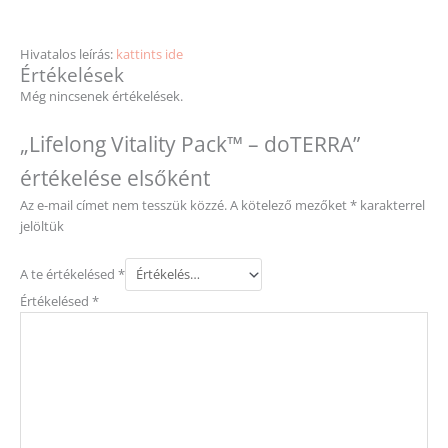
Hivatalos leírás:
kattints ide
Értékelések
Még nincsenek értékelések.
„Lifelong Vitality Pack™ – doTERRA”
értékelése elsőként
Az e-mail címet nem tesszük közzé.
A kötelező mezőket
*
karakterrel
jelöltük
A te értékelésed
*
Értékelésed
*