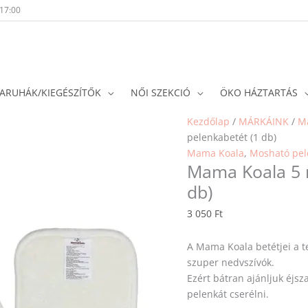
-17:00
ARUHÁK/KIEGÉSZÍTŐK
NŐI SZEKCIÓ
ÖKO HÁZTARTÁS
Kezdőlap
/
MÁRKÁINK
/
M
pelenkabetét (1 db)
Mama Koala
,
Mosható pel
Mama Koala 5 
db)
3 050
Ft
A Mama Koala betétjei a t
szuper nedvszívók.
Ezért bátran ajánljuk éjsz
pelenkát cserélni.