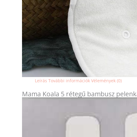
Leírás
További információk
Vélemények (0)
Mama Koala 5 rétegű bambusz pelenka