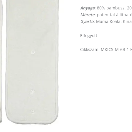
Anyaga
: 80% bambusz, 20
Mérete
: patenttal állítha
Gyártó
: Mama Koala, Kína
Elfogyott
Cikkszám:
MKICS-M-6B-1