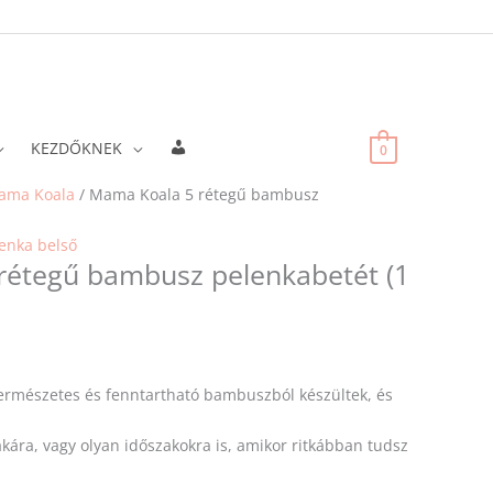
Fiókadatok
KEZDŐKNEK
0
ama Koala
/ Mama Koala 5 rétegű bambusz
enka belső
rétegű bambusz pelenkabetét (1
ermészetes és fenntartható bambuszból készültek, és
akára, vagy olyan időszakokra is, amikor ritkábban tudsz