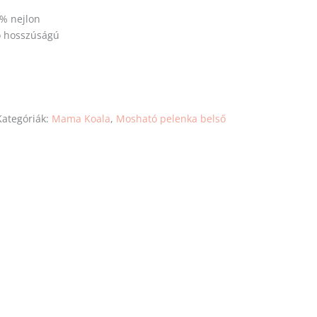
% nejlon
tó hosszúságú
Kategóriák:
Mama Koala
,
Mosható pelenka belső