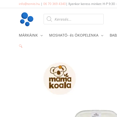
Skip
info@temiti.hu
|
06 70 369 4340
| Ilyenkor keress minket: H-P 9:30 
to
content
Products
search
MÁRKÁINK
MOSHATÓ- és ÖKOPELENKA
BAB
🔍