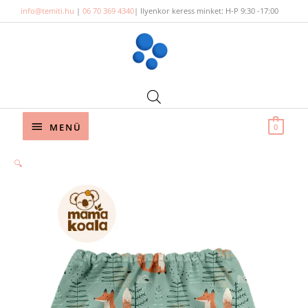
Skip
info@temiti.hu
|
06 70 369 4340
| Ilyenkor keress minket: H-P 9:30 -17:00
to
content
Below
MENÜ
0
Header
Orig
Cur
Orig
Cur
🔍
pric
pric
pric
pric
was:
is:
was:
is:
47
43
47
43
900 
110 
900 
110 