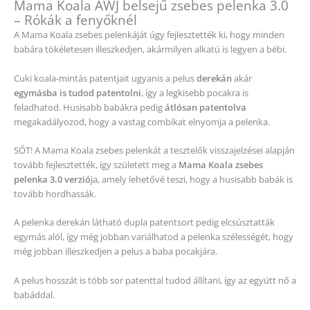
Mama Koala AWJ belsejű zsebes pelenka 3.0
– Rókák a fenyőknél
A Mama Koala zsebes pelenkáját úgy fejlesztették ki, hogy minden
babára tökéletesen illeszkedjen, akármilyen alkatú is legyen a bébi.
Cuki koala-mintás patentjait ugyanis a pelus
derekán
akár
egymásba is tudod patentolni
, így a legkisebb pocakra is
feladhatod. Husisabb babákra pedig
átlósan patentolva
megakadályozod, hogy a vastag combikat elnyomja a pelenka.
SŐT! A Mama Koala zsebes pelenkát a tesztelők visszajelzései alapján
tovább fejlesztették, így született meg a
Mama Koala zsebes
pelenka 3.0 verzió
ja, amely lehetővé teszi, hogy a husisabb babák is
tovább hordhassák.
A pelenka derekán látható dupla patentsort pedig elcsúsztatták
egymás alól, így még jobban variálhatod a pelenka szélességét, hogy
még jobban illeszkedjen a pelus a baba pocakjára.
A pelus hosszát is több sor patenttal tudod állítani, így az együtt nő a
babáddal.