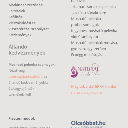
babával
Általános Szerződési
Hamac csónakos pelenka
Feltételek
javítás, csónakcsere
Szállítás
Mosható pelenka
Visszaküldési és
próbacsomagok
visszatérítési szabályzat
Ingyenes mosható pelenka
Közlemények
videótanfolyam
Mosható pelenkák mosása,
Állandó
gyorsan, egyszerűen
kedvezmények
Ecoegg mosótojás
Mosható pelenka csomagok:
Nézd meg
csomagajánlatainkat
, az
állandó kedvezményekkel
Még több doTERRA illóolaj:
és/vagy ajándék
naturalolajok.com
termékekkkel!
Fizetési módok
Bankkártya, banki utalás,