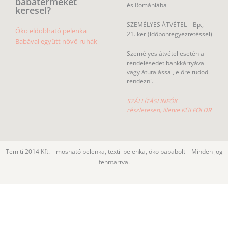
babaterméket
és Romániába
keresel?
SZEMÉLYES ÁTVÉTEL – Bp.,
Öko eldobható pelenka
21. ker (időpontegyeztetéssel)
Babával együtt nővő ruhák
Személyes átvétel esetén a
rendelésedet bankkártyával
vagy átutalással, előre tudod
rendezni.
SZÁLLÍTÁSI INFÓK
részletesen, illetve KÜLFÖLDR
Temiti 2014 Kft. – mosható pelenka, textil pelenka, öko bababolt – Minden jog
fenntartva.