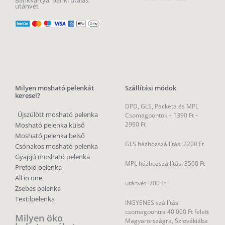
utánvét
Milyen mosható pelenkát
Szállítási módok
keresel?
DPD, GLS, Packeta és MPL
Újszülött mosható pelenka
Csomagpontok –
1390 Ft –
2990 Ft
Mosható pelenka külső
Mosható pelenka belső
GLS házhozszállítás: 2200 Ft
Csónakos mosható pelenka
Gyapjú mosható pelenka
MPL házhozszállítás: 3500 Ft
Prefold pelenka
All in one
utánvét: 700 Ft
Zsebes pelenka
Textilpelenka
INGYENES szállítás
csomagpontra 40 000 Ft felett
Milyen öko
Magyarországra, Szlovákiába