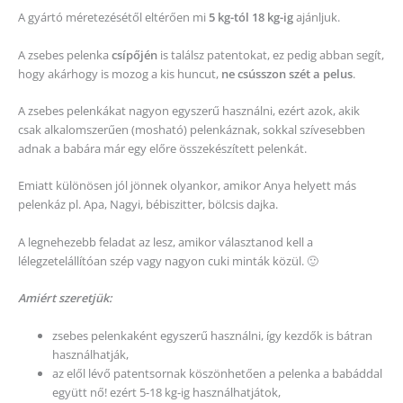
A gyártó méretezésétől eltérően mi
5 kg-tól 18 kg-ig
ajánljuk.
A zsebes pelenka
csípőjén
is találsz patentokat, ez pedig abban segít,
hogy akárhogy is mozog a kis huncut,
ne csússzon szét a pelus
.
A zsebes pelenkákat nagyon egyszerű használni, ezért azok, akik
csak alkalomszerűen (mosható) pelenkáznak, sokkal szívesebben
adnak a babára már egy előre összekészített pelenkát.
Emiatt különösen jól jönnek olyankor, amikor Anya helyett más
pelenkáz pl. Apa, Nagyi, bébiszitter, bölcsis dajka.
A legnehezebb feladat az lesz, amikor választanod kell a
lélegzetelállítóan szép vagy nagyon cuki minták közül. 🙂
Amiért szeretjük:
zsebes pelenkaként egyszerű használni, így kezdők is bátran
használhatják,
az elől lévő patentsornak köszönhetően a pelenka a babáddal
együtt nő! ezért 5-18 kg-ig használhatjátok,