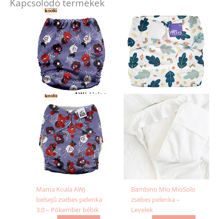
Kapcsolódó termékek
Mama Koala AWJ
Bambino Mio MioSolo
belsejű zsebes pelenka
zsebes pelenka –
3.0 – Pókember bébik
Levelek