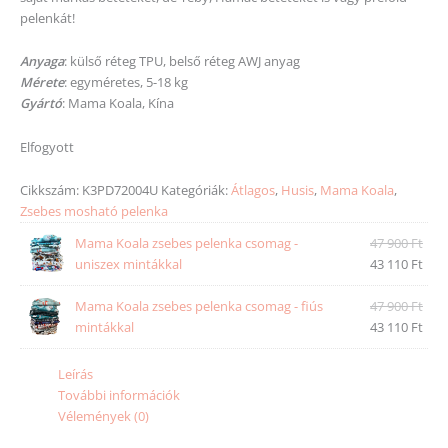
pelenkát!
Anyaga
: külső réteg TPU, belső réteg AWJ anyag
Mérete
: egyméretes, 5-18 kg
Gyártó
: Mama Koala, Kína
Elfogyott
Cikkszám:
K3PD72004U
Kategóriák:
Átlagos
,
Husis
,
Mama Koala
,
Zsebes mosható pelenka
Mama Koala zsebes pelenka csomag -
47 900
Ft
uniszex mintákkal
43 110
Ft
Mama Koala zsebes pelenka csomag - fiús
47 900
Ft
mintákkal
43 110
Ft
Leírás
További információk
Vélemények (0)