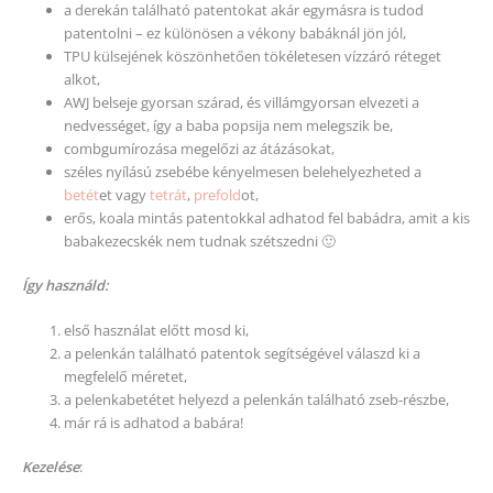
a derekán található patentokat akár egymásra is tudod
patentolni – ez különösen a vékony babáknál jön jól,
TPU külsejének köszönhetően tökéletesen vízzáró réteget
alkot,
AWJ belseje gyorsan szárad, és villámgyorsan elvezeti a
nedvességet, így a baba popsija nem melegszik be,
combgumírozása megelőzi az átázásokat,
széles nyílású zsebébe kényelmesen belehelyezheted a
betét
et vagy
tetrát
,
prefold
ot,
erős, koala mintás patentokkal adhatod fel babádra, amit a kis
babakezecskék nem tudnak szétszedni 🙂
Így használd:
első használat előtt mosd ki,
a pelenkán található patentok segítségével válaszd ki a
megfelelő méretet,
a pelenkabetétet helyezd a pelenkán található zseb-részbe,
már rá is adhatod a babára!
Kezelése
: