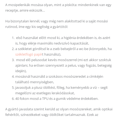
A mosipelenkák mosása olyan, mint a piskóta: mindenkinek van egy
receptje, amire esküszik…
Ha bizonytalan lennél, vagy még nem alakítottad ki a saját mosási
rutinod, íme egy kis segítség a gyártótól:
első használat előtt mosd ki, a higiénia érdekében is, és azért
is, hogy elérje maximális nedvszívó kapacitását,
a székletet gördítsd le a zseb belsejéről a wc-be (könnyebb, ha
székletfogó papír
t használsz),
mosd elő pelusodat kevés mosószerrel (mi ezt akkor szoktuk
ajánlani, ha erősen szennyezett a pelus, vagy fogzás, betegség
idején),
mosásnál használd a szokásos mosószeredet a címkéjén
található mennyiségben,
javasoljuk a plusz öblítést, főleg, ha keményebb a víz – segít
megelőzni az esetleges lerakódásokat,
40 fokon mosd a TPU és a gumik védelme érdekében.
A gyártó javaslata szerint kerüld az olyan mosószereket, amik optikai
fehérítőt, színezékeket vagy öblítőket tartalmaznak. Ezek az