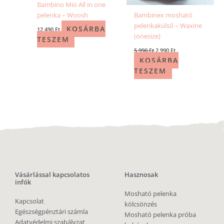
Bambino Mio All in one
pelenka – Woosh
Bambinex mosható
pelenkakülső – Waxine
KOSÁRBA
12 490
Ft
(onesize)
TESZEM
5 990
Ft
2 990
Ft
KOSÁRBA
TESZEM
Vásárlással kapcsolatos
Hasznosak
infók
Mosható pelenka
Kapcsolat
kölcsönzés
Egészségpénztári számla
Mosható pelenka próba
Adatvédelmi szabályzat