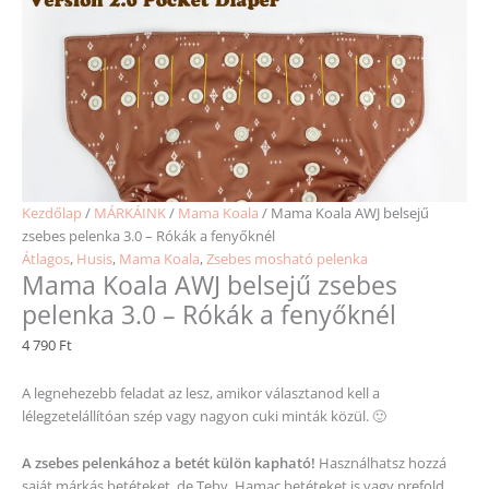
Kezdőlap
/
MÁRKÁINK
/
Mama Koala
/ Mama Koala AWJ belsejű
zsebes pelenka 3.0 – Rókák a fenyőknél
Átlagos
,
Husis
,
Mama Koala
,
Zsebes mosható pelenka
Mama Koala AWJ belsejű zsebes
pelenka 3.0 – Rókák a fenyőknél
4 790
Ft
A legnehezebb feladat az lesz, amikor választanod kell a
lélegzetelállítóan szép vagy nagyon cuki minták közül. 🙂
A zsebes pelenkához a betét külön kapható!
Használhatsz hozzá
saját márkás betéteket, de Teby, Hamac betéteket is vagy prefold