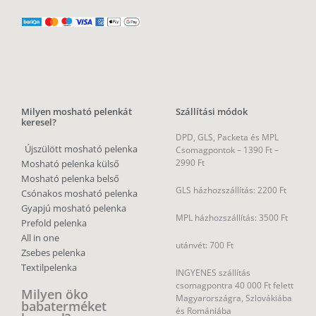
Milyen mosható pelenkát
Szállítási módok
keresel?
DPD, GLS, Packeta és MPL
Újszülött mosható pelenka
Csomagpontok –
1390 Ft –
2990 Ft
Mosható pelenka külső
Mosható pelenka belső
GLS házhozszállítás: 2200 Ft
Csónakos mosható pelenka
Gyapjú mosható pelenka
MPL házhozszállítás: 3500 Ft
Prefold pelenka
All in one
utánvét: 700 Ft
Zsebes pelenka
Textilpelenka
INGYENES szállítás
csomagpontra 40 000 Ft felett
Milyen öko
Magyarországra, Szlovákiába
babaterméket
és Romániába