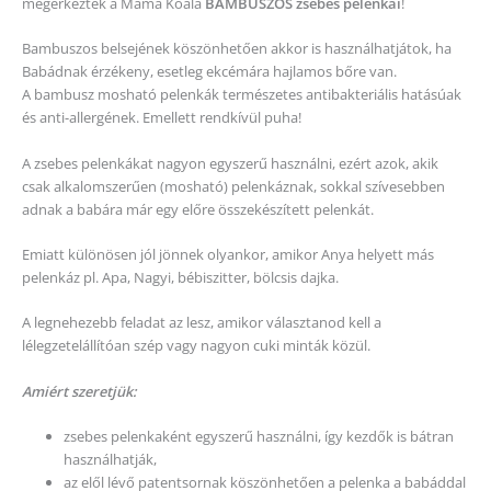
megérkeztek a Mama Koala
BAMBUSZOS zsebes pelenkái
!
Bambuszos belsejének köszönhetően akkor is használhatjátok, ha
Babádnak érzékeny, esetleg ekcémára hajlamos bőre van.
A bambusz mosható pelenkák természetes antibakteriális hatásúak
és anti-allergének. Emellett rendkívül puha!
A zsebes pelenkákat nagyon egyszerű használni, ezért azok, akik
csak alkalomszerűen (mosható) pelenkáznak, sokkal szívesebben
adnak a babára már egy előre összekészített pelenkát.
Emiatt különösen jól jönnek olyankor, amikor Anya helyett más
pelenkáz pl. Apa, Nagyi, bébiszitter, bölcsis dajka.
A legnehezebb feladat az lesz, amikor választanod kell a
lélegzetelállítóan szép vagy nagyon cuki minták közül.
Amiért szeretjük:
zsebes pelenkaként egyszerű használni, így kezdők is bátran
használhatják,
az elől lévő patentsornak köszönhetően a pelenka a babáddal