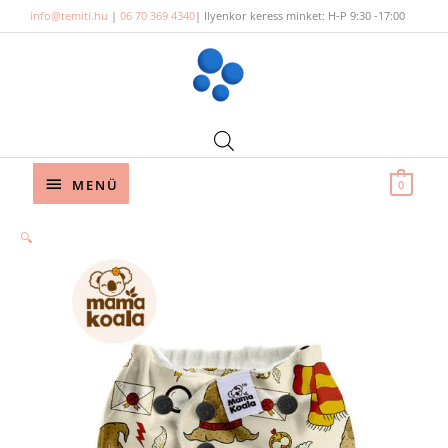
Skip
info@temiti.hu
|
06 70 369 4340
| Ilyenkor keress minket: H-P 9:30 -17:00
to
content
Below
MENÜ
0
Header
🔍