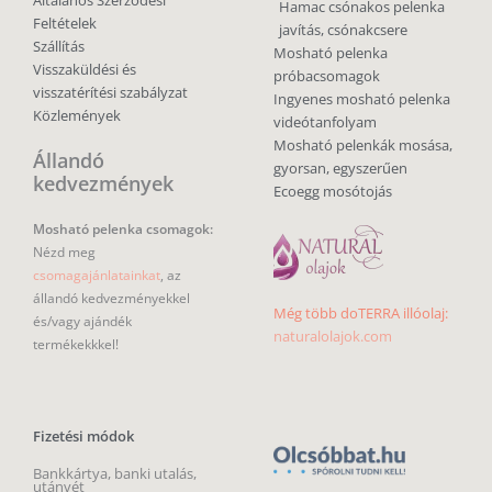
Általános Szerződési
Hamac csónakos pelenka
Feltételek
javítás, csónakcsere
Szállítás
Mosható pelenka
Visszaküldési és
próbacsomagok
visszatérítési szabályzat
Ingyenes mosható pelenka
Közlemények
videótanfolyam
Mosható pelenkák mosása,
Állandó
gyorsan, egyszerűen
kedvezmények
Ecoegg mosótojás
Mosható pelenka csomagok:
Nézd meg
csomagajánlatainkat
, az
állandó kedvezményekkel
Még több doTERRA illóolaj:
és/vagy ajándék
naturalolajok.com
termékekkkel!
Fizetési módok
Bankkártya, banki utalás,
utánvét