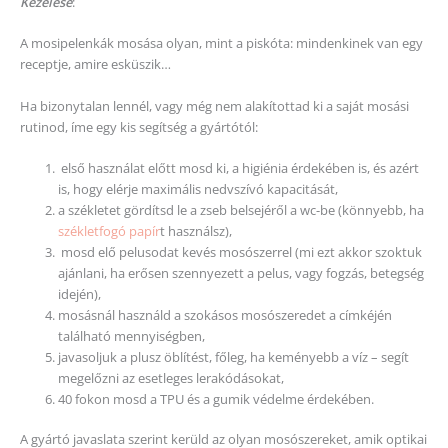
Kezelése
:
A mosipelenkák mosása olyan, mint a piskóta: mindenkinek van egy
receptje, amire esküszik…
Ha bizonytalan lennél, vagy még nem alakítottad ki a saját mosási
rutinod, íme egy kis segítség a gyártótól:
első használat előtt mosd ki, a higiénia érdekében is, és azért
is, hogy elérje maximális nedvszívó kapacitását,
a székletet gördítsd le a zseb belsejéről a wc-be (könnyebb, ha
székletfogó papír
t használsz),
mosd elő pelusodat kevés mosószerrel (mi ezt akkor szoktuk
ajánlani, ha erősen szennyezett a pelus, vagy fogzás, betegség
idején),
mosásnál használd a szokásos mosószeredet a címkéjén
található mennyiségben,
javasoljuk a plusz öblítést, főleg, ha keményebb a víz – segít
megelőzni az esetleges lerakódásokat,
40 fokon mosd a TPU és a gumik védelme érdekében.
A gyártó javaslata szerint kerüld az olyan mosószereket, amik optikai