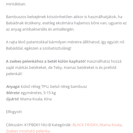
mintákban.
Bambuszos belsejének köszönhetően akkor is használhatjátok, ha
Babádnak érzékeny, esetleg ekcémára hajlamos bőre van, ugyanis ez
az anyag antibakteriális és antiallergén.
A rajta lévő patentokkal bármilyen méretre állíthatod, így együtt nő
Babáddal, egészen a szobatisztulásig!
A zsebes pelenkához a betét külön kapható!
Használhatsz hozzá
saját márkás betéteket, de Teby, Hamac betéteket is és prefold
pelenkát!
Anyaga
: külső réteg TPU, belső réteg bambusz
Mérete
: egyméretes, 5-15 kg
Gyártó
: Mama Koala, Kína
Elfogyott
Cikkszám:
K1PBD6116U-B
Kategóriák:
BLACK FRIDAY
,
Mama Koala
,
Zsebes mosható pelenka