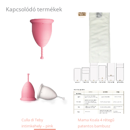
Kapcsolódó termékek
Ennek
a
terméknek
több
variációja
van.
A
változatok
a
termékoldalon
választhatók
ki
Culla di Teby
Mama Koala 4 rétegű
intimkehely – pink
patentos bambusz