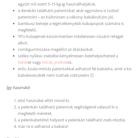
együtt nő! ezért 5-15 kg-ig használhatjátok,
a derekán található patentokat akár egymásra is tudod
patentolni – ez különösen a vékony babáknál jön jól,
bambusz belseje a legérzékenyebb babapopsik számára is
megfelelő,
TPU külsejének köszönhetően tökéletesen vízzáró réteget
alkot,
combgumírozása megelőzi az átázásokat,
széles nyílású zsebébe kényelmesen belehelyezheted a
betét
et vagy
tetrát
,
prefold
ot,
erős, koala mintás patentokkal adhatod fel babádra, amit a kis
babakezecskék nem tudnak szétszedni 🙂
Így használd:
első használat előtt mosd ki,
a pelenkán található patentok segítségével válaszd ki a
megfelelő méretet,
a pelenkabetétet helyezd a pelenkán található zseb-részbe,
már rá is adhatod a babára!