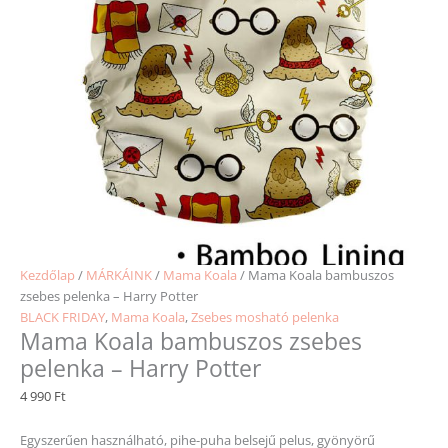
Kezdőlap
/
MÁRKÁINK
/
Mama Koala
/ Mama Koala bambuszos
zsebes pelenka – Harry Potter
BLACK FRIDAY
,
Mama Koala
,
Zsebes mosható pelenka
Mama Koala bambuszos zsebes
pelenka – Harry Potter
4 990
Ft
Egyszerűen használható, pihe-puha belsejű pelus, gyönyörű