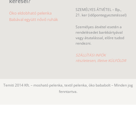
keresel?
SZEMÉLYES ÁTVÉTEL – Bp.,
Öko eldobható pelenka
21. ker (időpontegyeztetéssel)
Babával együtt nővő ruhák
Személyes átvétel esetén a
rendelésedet bankkártyával
vagy átutalással, előre tudod
rendezni.
SZÁLLÍTÁSI INFÓK
részletesen, illetve KÜLFÖLDR
Temiti 2014 Kft. – mosható pelenka, textil pelenka, öko bababolt – Minden jog
fenntartva.