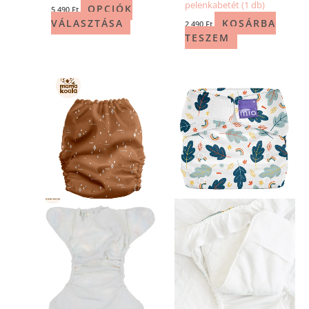
pelenkabetét (1 db)
OPCIÓK
5 490
Ft
VÁLASZTÁSA
KOSÁRBA
2 490
Ft
TESZEM