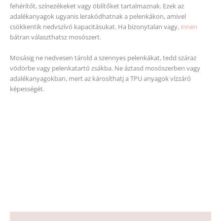
fehérítőt, színezékeket vagy öblítőket tartalmaznak. Ezek az
adalékanyagok ugyanis lerakódhatnak a pelenkákon, amivel
csökkentik nedvszívó kapacitásukat. Ha bizonytalan vagy,
innen
bátran választhatsz mosószert.
Mosásig ne nedvesen tárold a szennyes pelenkákat, tedd száraz
vödörbe vagy pelenkatartó zsákba. Ne áztasd mosószerben vagy
adalékanyagokban, mert az károsíthatj a TPU anyagok vízzáró
képességét.