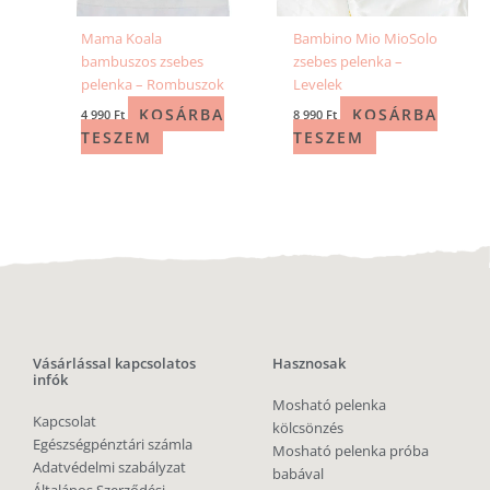
Mama Koala
Bambino Mio MioSolo
bambuszos zsebes
zsebes pelenka –
pelenka – Rombuszok
Levelek
KOSÁRBA
KOSÁRBA
4 990
Ft
8 990
Ft
TESZEM
TESZEM
Vásárlással kapcsolatos
Hasznosak
infók
Mosható pelenka
Kapcsolat
kölcsönzés
Egészségpénztári számla
Mosható pelenka próba
Adatvédelmi szabályzat
babával