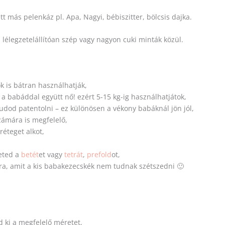
t más pelenkáz pl. Apa, Nagyi, bébiszitter, bölcsis dajka.
 lélegzetelállítóan szép vagy nagyon cuki minták közül.
k is bátran használhatják,
a babáddal együtt nő! ezért 5-15 kg-ig használhatjátok,
udod patentolni – ez különösen a vékony babáknál jön jól,
ámára is megfelelő,
éteget alkot,
eted a
betét
et vagy
tetrát
,
prefold
ot,
ra, amit a kis babakezecskék nem tudnak szétszedni 🙂
d ki a megfelelő méretet,