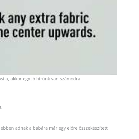
sija, akkor egy jó hírünk van számodra:
n.
esebben adnak a babára már egy előre összekészített