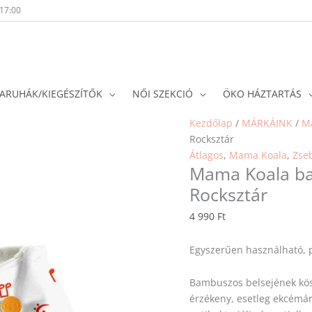
-17:00
ARUHÁK/KIEGÉSZÍTŐK
NŐI SZEKCIÓ
ÖKO HÁZTARTÁS
Kezdőlap
/
MÁRKÁINK
/
M
Rocksztár
Átlagos
,
Mama Koala
,
Zse
Mama Koala ba
Rocksztár
4 990
Ft
Egyszerűen használható, 
Bambuszos belsejének kös
érzékeny, esetleg ekcémár