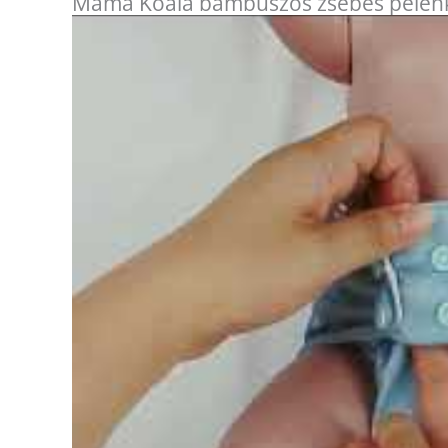
Mama Koala bambuszos zsebes pelenk