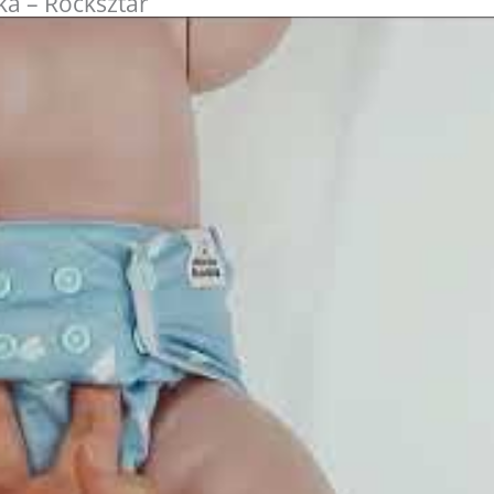
a – Rocksztár