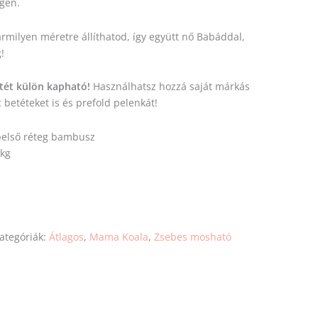
rgén.
ármilyen méretre állíthatod, így együtt nő Babáddal,
!
tét külön kapható!
Használhatsz hozzá saját márkás
betéteket is és prefold pelenkát!
 belső réteg bambusz
 kg
ategóriák:
Átlagos
,
Mama Koala
,
Zsebes mosható