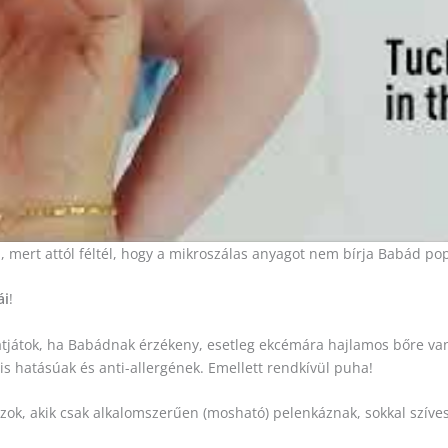
 mert attól féltél, hogy a mikroszálas anyagot nem bírja Babád pop
ái
!
tjátok, ha Babádnak érzékeny, esetleg ekcémára hajlamos bőre va
 hatásúak és anti-allergének. Emellett rendkívül puha!
zok, akik csak alkalomszerűen (mosható) pelenkáznak, sokkal szív