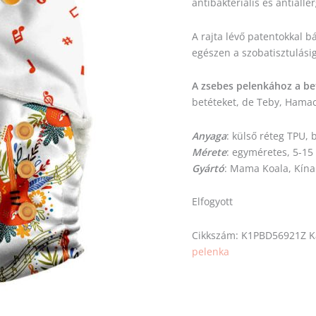
antibakteriális és antialle
A rajta lévő patentokkal b
egészen a szobatisztulásig
A zsebes pelenkához a be
betéteket, de Teby, Hamac 
Anyaga
: külső réteg TPU,
Mérete
: egyméretes, 5-15
Gyártó
: Mama Koala, Kína
Elfogyott
Cikkszám:
K1PBD56921Z
K
pelenka