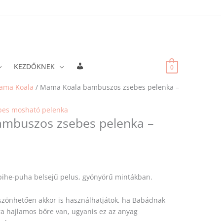
Fiókadatok
KEZDŐKNEK
0
ama Koala
/ Mama Koala bambuszos zsebes pelenka –
bes mosható pelenka
mbuszos zsebes pelenka –
pihe-puha belsejű pelus, gyönyörű mintákban.
zönhetően akkor is használhatjátok, ha Babádnak
a hajlamos bőre van, ugyanis ez az anyag