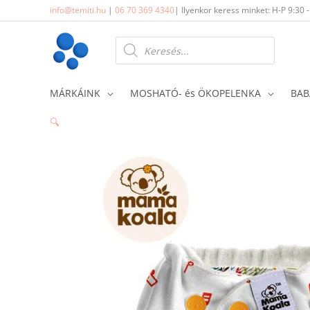
Skip
info@temiti.hu
|
06 70 369 4340
| Ilyenkor keress minket: H-P 9:30 
to
content
Products
search
MÁRKÁINK
MOSHATÓ- és ÖKOPELENKA
BAB
🔍