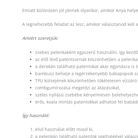
Emiatt különösen jól jönnek olyankor, amikor Anya helyet
A legnehezebb feladat az lesz, amikor választanod kell a
Amiért szeretjük:
zsebes pelenkaként egyszerű használni, így kezdő
az elől lévő patentsornak köszönhetően a pelenka 
a derekán található patentokat akár egymásra is t
bambusz belseje a legérzékenyebb babapopsik sz
TPU külsejének köszönhetően tökéletesen vízzáró r
combgumírozása megelőzi az átázásokat,
széles nyílású zsebébe kényelmesen belehelyezh
erős, koala mintás patentokkal adhatod fel babád
Így használd:
első használat előtt mosd ki,
a pelenkán található patentok segítségével válasz