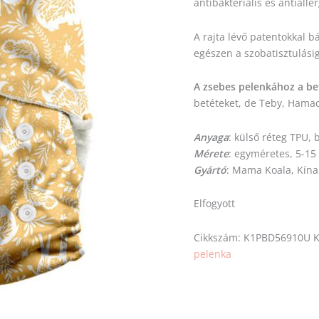
antibakteriális és antialle
A rajta lévő patentokkal b
egészen a szobatisztulásig
A zsebes pelenkához a be
betéteket, de Teby, Hamac 
Anyaga
: külső réteg TPU,
Mérete
: egyméretes, 5-15
Gyártó
: Mama Koala, Kína
Elfogyott
Cikkszám:
K1PBD56910U
K
pelenka