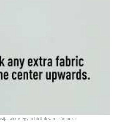
sija, akkor egy jó hírünk van számodra: