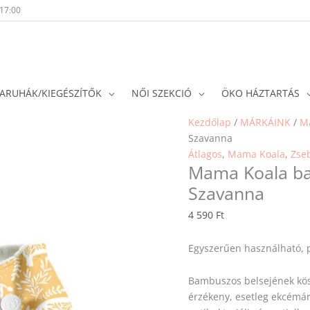
-17:00
ARUHÁK/KIEGÉSZÍTŐK
NŐI SZEKCIÓ
ÖKO HÁZTARTÁS
Kezdőlap
/
MÁRKÁINK
/
M
Szavanna
Átlagos
,
Mama Koala
,
Zse
Mama Koala ba
Szavanna
4 590
Ft
Egyszerűen használható, 
Bambuszos belsejének kös
érzékeny, esetleg ekcémár