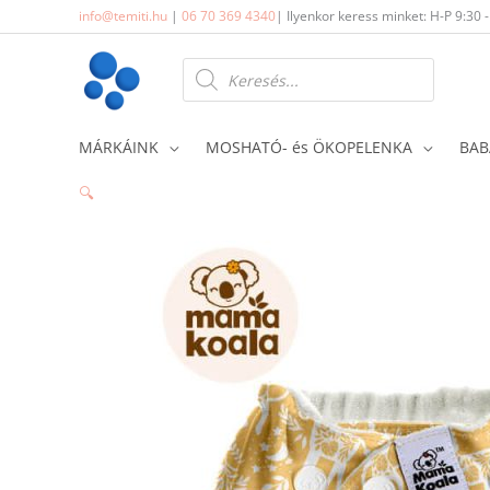
Skip
info@temiti.hu
|
06 70 369 4340
| Ilyenkor keress minket: H-P 9:30 
to
content
Products
search
MÁRKÁINK
MOSHATÓ- és ÖKOPELENKA
BAB
🔍