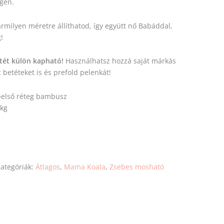
rgén.
ármilyen méretre állíthatod, így együtt nő Babáddal,
!
tét külön kapható!
Használhatsz hozzá saját márkás
betéteket is és prefold pelenkát!
 belső réteg bambusz
 kg
ategóriák:
Átlagos
,
Mama Koala
,
Zsebes mosható