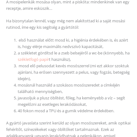
A mosipelenkák mosása olyan, mint a piskóta: mindenkinek van egy
receptje, amire esküszik…
Ha bizonytalan lennél, vagy még nem alakítottad ki a saját mosási
rutinod, íme egy kis segítség a gyártótól:
első használat előtt mosd ki, a higiénia érdekében is, és azért
is, hogy elérje maximális nedvszívó kapacitását,
a székletet gördítsd le a zseb belsejéről a wc-be (könnyebb, ha
székletfogó papír
t használsz),
mosd elő pelusodat kevés mosószerrel (mi ezt akkor szoktuk
ajánlani, ha erősen szennyezett a pelus, vagy fogzás, betegség
idején),
mosásnál használd a szokásos mosószeredet a címkéjén
található mennyiségben,
javasoljuk a plusz öblítést, főleg, ha keményebb a víz – segít
megelőzni az esetleges lerakódásokat,
40 fokon mosd a TPU és a gumik védelme érdekében.
A gyártó javaslata szerint kerüld az olyan mosószereket, amik optikai
fehérítőt, színezékeket vagy öblítőket tartalmaznak. Ezek az
adalékanyagok ugyanis lerakódhatnak a pelenkákon, amivel