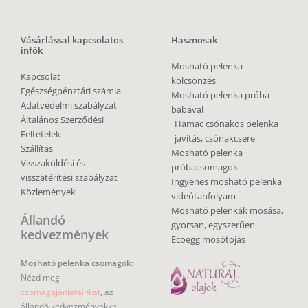
Vásárlással kapcsolatos
Hasznosak
infók
Mosható pelenka
Kapcsolat
kölcsönzés
Egészségpénztári számla
Mosható pelenka próba
Adatvédelmi szabályzat
babával
Általános Szerződési
Hamac csónakos pelenka
Feltételek
javítás, csónakcsere
Szállítás
Mosható pelenka
Visszaküldési és
próbacsomagok
visszatérítési szabályzat
Ingyenes mosható pelenka
Közlemények
videótanfolyam
Mosható pelenkák mosása,
Állandó
gyorsan, egyszerűen
kedvezmények
Ecoegg mosótojás
Mosható pelenka csomagok:
Nézd meg
csomagajánlatainkat
, az
állandó kedvezményekkel