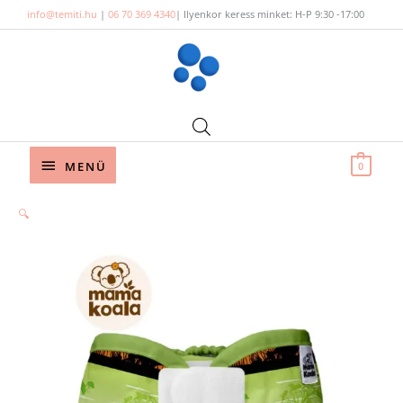
Skip
info@temiti.hu
|
06 70 369 4340
| Ilyenkor keress minket: H-P 9:30 -17:00
to
content
Below
MENÜ
0
Header
🔍