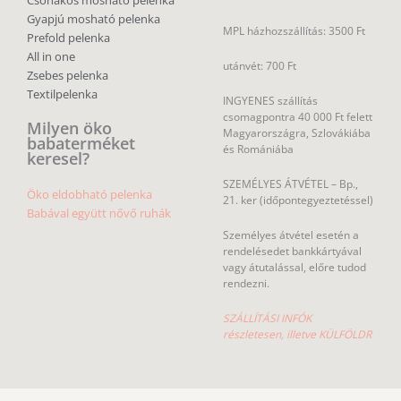
Gyapjú mosható pelenka
MPL házhozszállítás: 3500 Ft
Prefold pelenka
All in one
utánvét: 700 Ft
Zsebes pelenka
Textilpelenka
INGYENES szállítás
csomagpontra 40 000 Ft felett
Milyen öko
Magyarországra, Szlovákiába
babaterméket
és Romániába
keresel?
SZEMÉLYES ÁTVÉTEL – Bp.,
Öko eldobható pelenka
21. ker (időpontegyeztetéssel)
Babával együtt nővő ruhák
Személyes átvétel esetén a
rendelésedet bankkártyával
vagy átutalással, előre tudod
rendezni.
SZÁLLÍTÁSI INFÓK
részletesen, illetve KÜLFÖLDR