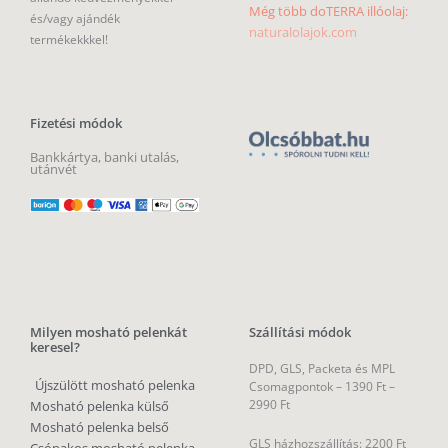
Még több doTERRA illóolaj:
és/vagy ajándék
naturalolajok.com
termékekkkel!
Fizetési módok
Bankkártya, banki utalás,
utánvét
Milyen mosható pelenkát
Szállítási módok
keresel?
DPD, GLS, Packeta és MPL
Újszülött mosható pelenka
Csomagpontok –
1390 Ft –
2990 Ft
Mosható pelenka külső
Mosható pelenka belső
GLS házhozszállítás: 2200 Ft
Csónakos mosható pelenka