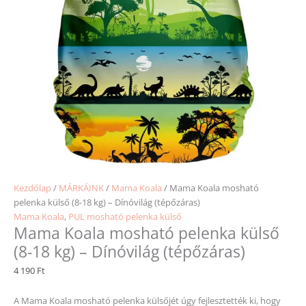
Kezdőlap
/
MÁRKÁINK
/
Mama Koala
/ Mama Koala mosható
pelenka külső (8-18 kg) – Dínóvilág (tépőzáras)
Mama Koala
,
PUL mosható pelenka külső
Mama Koala mosható pelenka külső
(8-18 kg) – Dínóvilág (tépőzáras)
4 190
Ft
A Mama Koala mosható pelenka külsőjét úgy fejlesztették ki, hogy