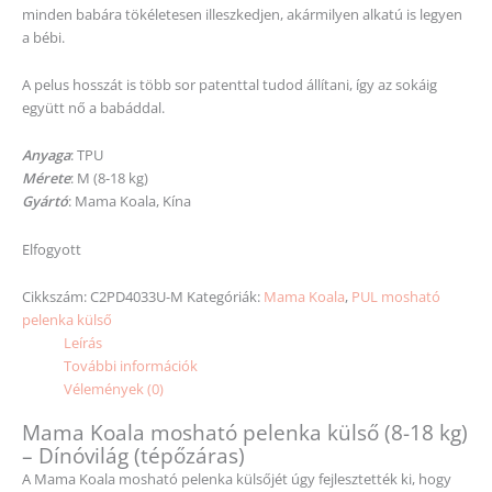
minden babára tökéletesen illeszkedjen, akármilyen alkatú is legyen
a bébi.
A pelus hosszát is több sor patenttal tudod állítani, így az sokáig
együtt nő a babáddal.
Anyaga
: TPU
Mérete
: M (8-18 kg)
Gyártó
: Mama Koala, Kína
Elfogyott
Cikkszám:
C2PD4033U-M
Kategóriák:
Mama Koala
,
PUL mosható
pelenka külső
Leírás
További információk
Vélemények (0)
Mama Koala mosható pelenka külső (8-18 kg)
– Dínóvilág (tépőzáras)
A Mama Koala mosható pelenka külsőjét úgy fejlesztették ki, hogy