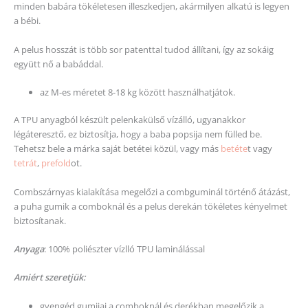
minden babára tökéletesen illeszkedjen, akármilyen alkatú is legyen
a bébi.
A pelus hosszát is több sor patenttal tudod állítani, így az sokáig
együtt nő a babáddal.
az M-es méretet 8-18 kg között használhatjátok.
A TPU anyagból készült pelenkakülső vízálló, ugyanakkor
légáteresztő, ez biztosítja, hogy a baba popsija nem fülled be.
Tehetsz bele a márka saját betétei közül, vagy más
betéte
t vagy
tetrát
,
prefold
ot.
Combszárnyas kialakítása megelőzi a combguminál történő átázást,
a puha gumik a comboknál és a pelus derekán tökéletes kényelmet
biztosítanak.
Anyaga
: 100% poliészter vízlló TPU laminálással
Amiért szeretjük:
gyengéd gumijai a comboknál és derékban megelőzik a