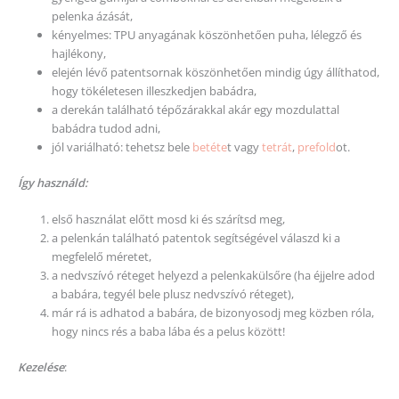
pelenka ázását,
kényelmes: TPU anyagának köszönhetően puha, lélegző és
hajlékony,
elején lévő patentsornak köszönhetően mindig úgy állíthatod,
hogy tökéletesen illeszkedjen babádra,
a derekán található tépőzárakkal akár egy mozdulattal
babádra tudod adni,
jól variálható: tehetsz bele
betéte
t vagy
tetrát
,
prefold
ot.
Így használd:
első használat előtt mosd ki és szárítsd meg,
a pelenkán található patentok segítségével válaszd ki a
megfelelő méretet,
a nedvszívó réteget helyezd a pelenkakülsőre (ha éjjelre adod
a babára, tegyél bele plusz nedvszívó réteget),
már rá is adhatod a babára, de bizonyosodj meg közben róla,
hogy nincs rés a baba lába és a pelus között!
Kezelése
: