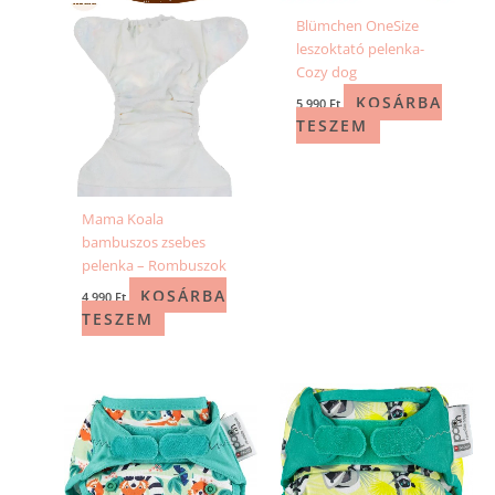
Blümchen OneSize
leszoktató pelenka-
Cozy dog
KOSÁRBA
5 990
Ft
TESZEM
Mama Koala
bambuszos zsebes
pelenka – Rombuszok
KOSÁRBA
4 990
Ft
TESZEM