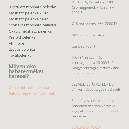
DPD, GLS, Packeta és MPL
Újszülött mosható pelenka
Csomagpontok –
1390 Ft –
2990 Ft
Mosható pelenka külső
Mosható pelenka belső
GLS házhozszállítás: 2200 Ft
Csónakos mosható pelenka
Gyapjú mosható pelenka
MPL házhozszállítás: 3500 Ft
Prefold pelenka
All in one
utánvét: 700 Ft
Zsebes pelenka
Textilpelenka
INGYENES szállítás
csomagpontra 40 000 Ft felett
Milyen öko
Magyarországra, Szlovákiába
babaterméket
és Romániába
keresel?
SZEMÉLYES ÁTVÉTEL – Bp.,
Öko eldobható pelenka
21. ker (időpontegyeztetéssel)
Babával együtt nővő ruhák
Személyes átvétel esetén a
rendelésedet bankkártyával
vagy átutalással, előre tudod
rendezni.
SZÁLLÍTÁSI INFÓK