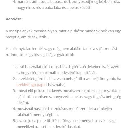
már rá is adhatod a babára, de bizonyosodj meg közben róla,
hogy nincs rés a baba lába és a pelus között!
Kezelése
:
A mosipelenkák mosása olyan, mint a piskóta: mindenkinek van egy
receptje, amire esküszik…
Ha bizonytalan lennél, vagy még nem alakítottad ki a saját mosási
rutinod, íme egy kis segítség a gyártótól:
első használat előtt mosd ki, a higiénia érdekében is, és azért
is, hogy elérje maximális nedvszívó kapacitását,
a székletet gördítsd le a zseb belsejéről a wc-be (könnyebb, ha
székletfogó papír
t használsz),
mosd elő pelusodat kevés mosószerrel (mi ezt akkor szoktuk
ajánlani, ha erősen szennyezett a pelus, vagy fogzás, betegség
idején),
mosásnál használd a szokásos mosószeredet a címkéjén
található mennyiségben,
javasoljuk a plusz öblítést, főleg, ha keményebb a víz – segít
megelőzni az esetleges lerakódásokat,