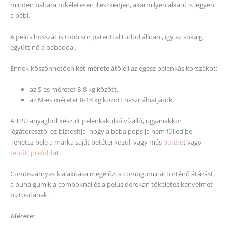
minden babára tökéletesen illeszkedjen, akármilyen alkatú is legyen
a bébi.
A pelus hosszát is több sor patenttal tudod állítani, így az sokáig
együtt nő a babáddal.
Ennek köszönhetően
két mérete
átöleli az egész pelenkás korszakot:
az S-es méretet 3-8 kg között,
az M-es méretet 8-18 kg között használhatjátok.
A TPU anyagból készült pelenkakülső vízálló, ugyanakkor
légáteresztő, ez biztosítja, hogy a baba popsija nem fülled be.
Tehetsz bele a márka saját betétei közül, vagy más
betéte
t vagy
tetrát
,
prefold
ot.
Combszárnyas kialakítása megelőzi a combguminál történő átázást,
a puha gumik a comboknál és a pelus derekán tökéletes kényelmet
biztosítanak.
Mérete: