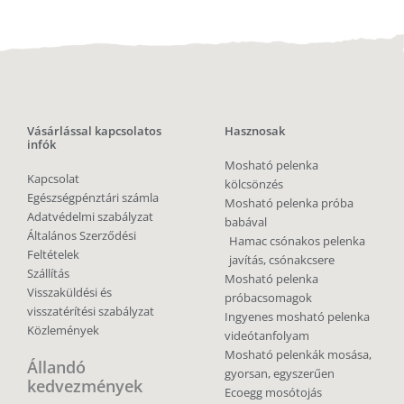
Vásárlással kapcsolatos
Hasznosak
infók
Mosható pelenka
Kapcsolat
kölcsönzés
Egészségpénztári számla
Mosható pelenka próba
Adatvédelmi szabályzat
babával
Általános Szerződési
Hamac csónakos pelenka
Feltételek
javítás, csónakcsere
Szállítás
Mosható pelenka
Visszaküldési és
próbacsomagok
visszatérítési szabályzat
Ingyenes mosható pelenka
Közlemények
videótanfolyam
Mosható pelenkák mosása,
Állandó
gyorsan, egyszerűen
kedvezmények
Ecoegg mosótojás