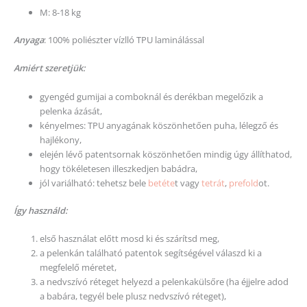
M: 8-18 kg
Anyaga
: 100% poliészter vízlló TPU laminálással
Amiért szeretjük:
gyengéd gumijai a comboknál és derékban megelőzik a
pelenka ázását,
kényelmes: TPU anyagának köszönhetően puha, lélegző és
hajlékony,
elején lévő patentsornak köszönhetően mindig úgy állíthatod,
hogy tökéletesen illeszkedjen babádra,
jól variálható: tehetsz bele
betéte
t vagy
tetrát
,
prefold
ot.
Így használd:
első használat előtt mosd ki és szárítsd meg,
a pelenkán található patentok segítségével válaszd ki a
megfelelő méretet,
a nedvszívó réteget helyezd a pelenkakülsőre (ha éjjelre adod
a babára, tegyél bele plusz nedvszívó réteget),