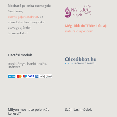
Mosható pelenka csomagok:
Nézd meg
csomagajánlatainkat
, az
állandó kedvezményekkel
Még több doTERRA illóolaj:
és/vagy ajándék
naturalolajok.com
termékekkkel!
Fizetési módok
Bankkártya, banki utalás,
utánvét
Milyen mosható pelenkát
Szállítási módok
keresel?