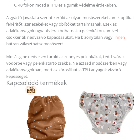
40 fokon mosd a TPU és a gumik védelme érdekében.
A gyártó javaslata szerint kerüld az olyan mosószereket, amik optikai
fehérítőt, színezékeket vagy öblítőket tartalmaznak. Ezek az
adalékanyagok ugyanis lerakódhatnak a pelenkákon, amivel
csökkentik nedvszívó kapacitásukat. Ha bizonytalan vagy,
innen
bátran választhatsz mosószert.
Mosásig ne nedvesen tárold a szennyes pelenkákat, tedd száraz
vödörbe vagy pelenkatartó zsákba. Ne áztasd mosószerben vagy
adalékanyagokban, mert az károsíthatj a TPU anyagok vízzáró
képességét.
Kapcsolódó termékek