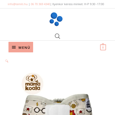
Skip
info@temiti.hu
|
06 70 369 4340
| Ilyenkor keress minket: H-P 9:30 -17:00
to
content
Below
MENÜ
0
Header
🔍