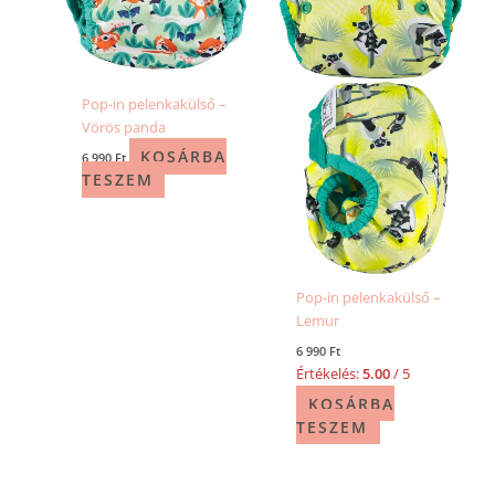
Pop-in pelenkakülső –
Vörös panda
KOSÁRBA
6 990
Ft
TESZEM
Pop-in pelenkakülső –
Lemur
6 990
Ft
Értékelés:
5.00
/ 5
KOSÁRBA
TESZEM