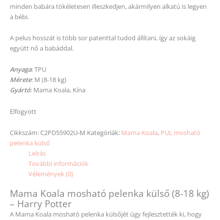
minden babára tökéletesen illeszkedjen, akármilyen alkatú is legyen
a bébi.
A pelus hosszát is több sor patenttal tudod állítani, így az sokáig
együtt nő a babáddal.
Anyaga
: TPU
Mérete
: M (8-18 kg)
Gyártó
: Mama Koala, Kína
Elfogyott
Cikkszám:
C2PD55902U-M
Kategóriák:
Mama Koala
,
PUL mosható
pelenka külső
Leírás
További információk
Vélemények (0)
Mama Koala mosható pelenka külső (8-18 kg)
– Harry Potter
A Mama Koala mosható pelenka külsőjét úgy fejlesztették ki, hogy