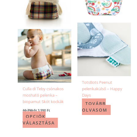
van.
A
változatok
a
termékoldalon
választhatók
ki
TotsBots Peenut
Culla di Teby csónakos
pelenkakülső – Happy
mosható pelenka –
Days
biopamut Skót kockák
TOVÁBB
OLVASOM
10 790
Ft
3 990
Ft
OPCIÓK
VÁLASZTÁSA