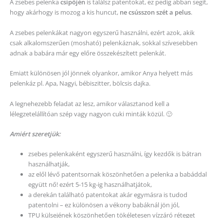
A zsebes pelenka
csípőjén
is találsz patentokat, ez pedig abban segít,
hogy akárhogy is mozog a kis huncut,
ne csússzon szét a pelus
.
A zsebes pelenkákat nagyon egyszerű használni, ezért azok, akik
csak alkalomszerűen (mosható) pelenkáznak, sokkal szívesebben
adnak a babára már egy előre összekészített pelenkát.
Emiatt különösen jól jönnek olyankor, amikor Anya helyett más
pelenkáz pl. Apa, Nagyi, bébiszitter, bölcsis dajka.
A legnehezebb feladat az lesz, amikor választanod kell a
lélegzetelállítóan szép vagy nagyon cuki minták közül. 🙂
Amiért szeretjük:
zsebes pelenkaként egyszerű használni, így kezdők is bátran
használhatják,
az elől lévő patentsornak köszönhetően a pelenka a babáddal
együtt nő! ezért 5-15 kg-ig használhatjátok,
a derekán található patentokat akár egymásra is tudod
patentolni – ez különösen a vékony babáknál jön jól,
TPU külsejének köszönhetően tökéletesen vízzáró réteget