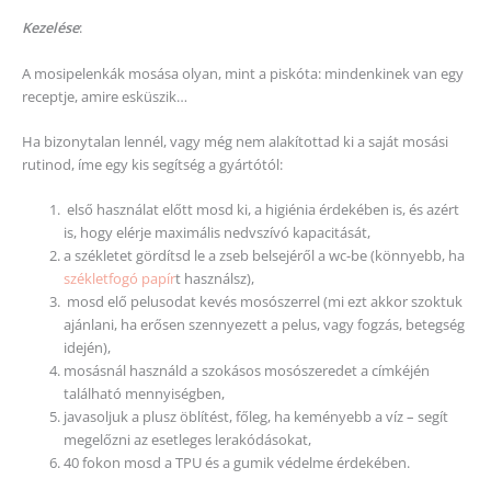
Kezelése
:
A mosipelenkák mosása olyan, mint a piskóta: mindenkinek van egy
receptje, amire esküszik…
Ha bizonytalan lennél, vagy még nem alakítottad ki a saját mosási
rutinod, íme egy kis segítség a gyártótól:
első használat előtt mosd ki, a higiénia érdekében is, és azért
is, hogy elérje maximális nedvszívó kapacitását,
a székletet gördítsd le a zseb belsejéről a wc-be (könnyebb, ha
székletfogó papír
t használsz),
mosd elő pelusodat kevés mosószerrel (mi ezt akkor szoktuk
ajánlani, ha erősen szennyezett a pelus, vagy fogzás, betegség
idején),
mosásnál használd a szokásos mosószeredet a címkéjén
található mennyiségben,
javasoljuk a plusz öblítést, főleg, ha keményebb a víz – segít
megelőzni az esetleges lerakódásokat,
40 fokon mosd a TPU és a gumik védelme érdekében.