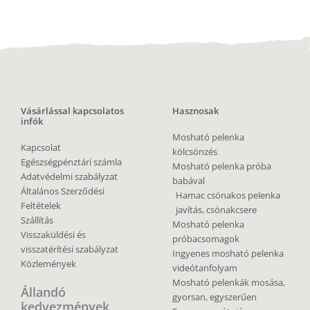
Vásárlással kapcsolatos
Hasznosak
infók
Mosható pelenka
Kapcsolat
kölcsönzés
Egészségpénztári számla
Mosható pelenka próba
Adatvédelmi szabályzat
babával
Általános Szerződési
Hamac csónakos pelenka
Feltételek
javítás, csónakcsere
Szállítás
Mosható pelenka
Visszaküldési és
próbacsomagok
visszatérítési szabályzat
Ingyenes mosható pelenka
Közlemények
videótanfolyam
Mosható pelenkák mosása,
Állandó
gyorsan, egyszerűen
kedvezmények