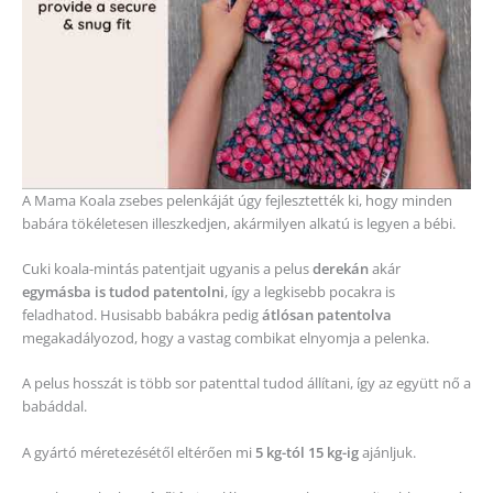
A Mama Koala zsebes pelenkáját úgy fejlesztették ki, hogy minden
babára tökéletesen illeszkedjen, akármilyen alkatú is legyen a bébi.
Cuki koala-mintás patentjait ugyanis a pelus
derekán
akár
egymásba is tudod patentolni
, így a legkisebb pocakra is
feladhatod. Husisabb babákra pedig
átlósan patentolva
megakadályozod, hogy a vastag combikat elnyomja a pelenka.
A pelus hosszát is több sor patenttal tudod állítani, így az együtt nő a
babáddal.
A gyártó méretezésétől eltérően mi
5 kg-tól 15 kg-ig
ajánljuk.