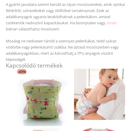
A gyártó javaslata szerint kerüld az olyan mosószereket, amik optikai
fehérítőt, színezékeket vagy öblítőket tartalmaznak. Ezek az
adalékanyagok ugyanis lerakódhatnak a pelenkákon, amivel
csökkentik nedvszívó kapacitásukat. Ha bizonytalan vagy,
innen
bátran választhatsz mosószert.
Mosásig ne nedvesen tárold a szennyes pelenkákat, tedd száraz
vödörbe vagy pelenkatartó zsákba. Ne áztasd mosószerben vagy
adalékanyagokban, mert az károsíthatj a TPU anyagok vízzáró
képességét.
Kapcsolódó termékek
Original
Current
Ennek
-49%
price
price
a
was:
is:
11
3
terméknek
880 Ft.
990 Ft.
több
variációja
van.
A
változatok
a
termékoldalon