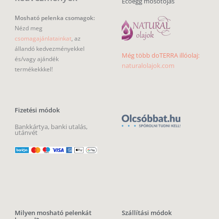
Ecoegg mosótojás
Mosható pelenka csomagok:
Nézd meg
csomagajánlatainkat
, az
állandó kedvezményekkel
Még több doTERRA illóolaj:
és/vagy ajándék
naturalolajok.com
termékekkkel!
Fizetési módok
Bankkártya, banki utalás,
utánvét
Milyen mosható pelenkát
Szállítási módok