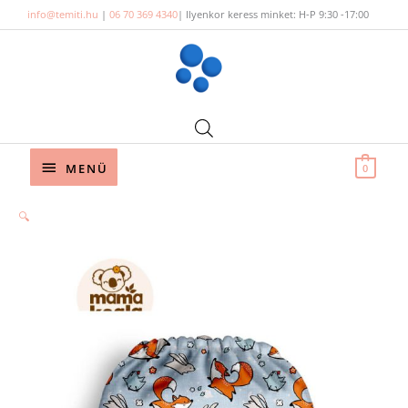
Skip
info@temiti.hu
|
06 70 369 4340
| Ilyenkor keress minket: H-P 9:30 -17:00
to
content
Below
MENÜ
0
Header
🔍