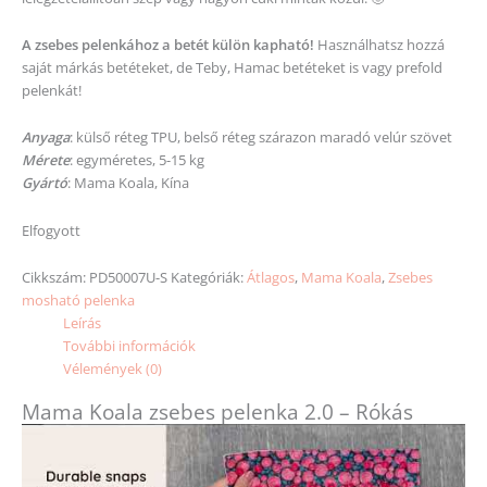
A zsebes pelenkához a betét külön kapható!
Használhatsz hozzá
saját márkás betéteket, de Teby, Hamac betéteket is vagy prefold
pelenkát!
Anyaga
: külső réteg TPU, belső réteg szárazon maradó velúr szövet
Mérete
: egyméretes, 5-15 kg
Gyártó
: Mama Koala, Kína
Elfogyott
Cikkszám:
PD50007U-S
Kategóriák:
Átlagos
,
Mama Koala
,
Zsebes
mosható pelenka
Leírás
További információk
Vélemények (0)
Mama Koala zsebes pelenka 2.0 – Rókás