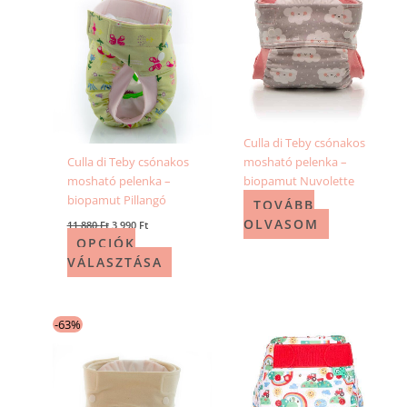
választhatók
ki
Culla di Teby csónakos
Culla di Teby csónakos
mosható pelenka –
mosható pelenka –
biopamut Nuvolette
biopamut Pillangó
TOVÁBB
OLVASOM
11 880
Ft
3 990
Ft
OPCIÓK
VÁLASZTÁSA
Original
Current
Ennek
-63%
price
price
a
was:
is:
10
3
terméknek
790 Ft.
990 Ft.
több
variációja