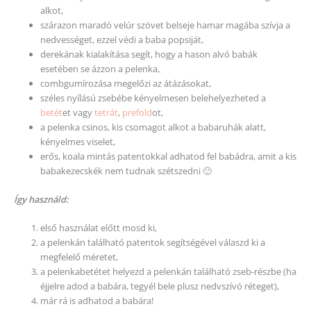
alkot,
szárazon maradó velúr szövet belseje hamar magába szívja a
nedvességet, ezzel védi a baba popsiját,
derekának kialakítása segít, hogy a hason alvó babák
esetében se ázzon a pelenka,
combgumírozása megelőzi az átázásokat,
széles nyílású zsebébe kényelmesen belehelyezheted a
betét
et vagy
tetrát
,
prefold
ot,
a pelenka csinos, kis csomagot alkot a babaruhák alatt,
kényelmes viselet,
erős, koala mintás patentokkal adhatod fel babádra, amit a kis
babakezecskék nem tudnak szétszedni 🙂
Így használd:
első használat előtt mosd ki,
a pelenkán található patentok segítségével válaszd ki a
megfelelő méretet,
a pelenkabetétet helyezd a pelenkán található zseb-részbe (ha
éjjelre adod a babára, tegyél bele plusz nedvszívó réteget),
már rá is adhatod a babára!