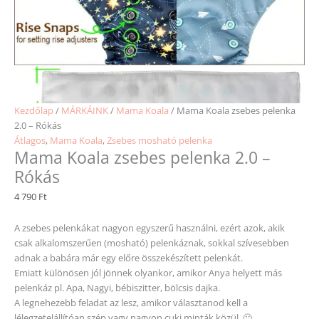
Kezdőlap
/
MÁRKÁINK
/
Mama Koala
/ Mama Koala zsebes pelenka
2.0 – Rókás
Átlagos
,
Mama Koala
,
Zsebes mosható pelenka
Mama Koala zsebes pelenka 2.0 –
Rókás
4 790
Ft
A zsebes pelenkákat nagyon egyszerű használni, ezért azok, akik
csak alkalomszerűen (mosható) pelenkáznak, sokkal szívesebben
adnak a babára már egy előre összekészített pelenkát.
Emiatt különösen jól jönnek olyankor, amikor Anya helyett más
pelenkáz pl. Apa, Nagyi, bébiszitter, bölcsis dajka.
A legnehezebb feladat az lesz, amikor választanod kell a
lélegzetelállítóan szép vagy nagyon cuki minták közül. 🙂