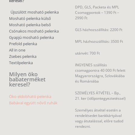
keresel?
DPD, GLS, Packeta és MPL
Újszülött mosható pelenka
Csomagpontok –
1390 Ft –
2990 Ft
Mosható pelenka külső
Mosható pelenka belső
GLS házhozszállítás: 2200 Ft
Csónakos mosható pelenka
Gyapjú mosható pelenka
MPL házhozszállítás: 3500 Ft
Prefold pelenka
All in one
utánvét: 700 Ft
Zsebes pelenka
Textilpelenka
INGYENES szállítás
csomagpontra 40 000 Ft felett
Milyen öko
Magyarországra, Szlovákiába
babaterméket
és Romániába
keresel?
SZEMÉLYES ÁTVÉTEL – Bp.,
Öko eldobható pelenka
21. ker (időpontegyeztetéssel)
Babával együtt nővő ruhák
Személyes átvétel esetén a
rendelésedet bankkártyával
vagy átutalással, előre tudod
rendezni.