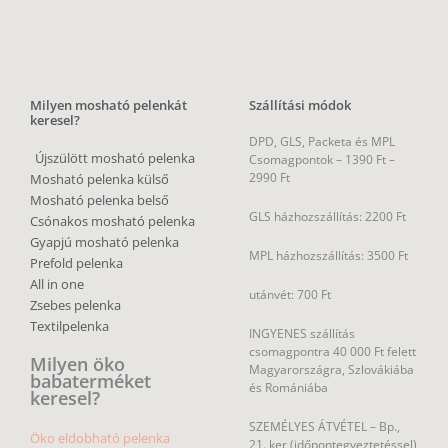
Milyen mosható pelenkát
Szállítási módok
keresel?
DPD, GLS, Packeta és MPL
Újszülött mosható pelenka
Csomagpontok –
1390 Ft –
2990 Ft
Mosható pelenka külső
Mosható pelenka belső
GLS házhozszállítás: 2200 Ft
Csónakos mosható pelenka
Gyapjú mosható pelenka
MPL házhozszállítás: 3500 Ft
Prefold pelenka
All in one
utánvét: 700 Ft
Zsebes pelenka
Textilpelenka
INGYENES szállítás
csomagpontra 40 000 Ft felett
Milyen öko
Magyarországra, Szlovákiába
babaterméket
és Romániába
keresel?
SZEMÉLYES ÁTVÉTEL – Bp.,
Öko eldobható pelenka
21. ker (időpontegyeztetéssel)