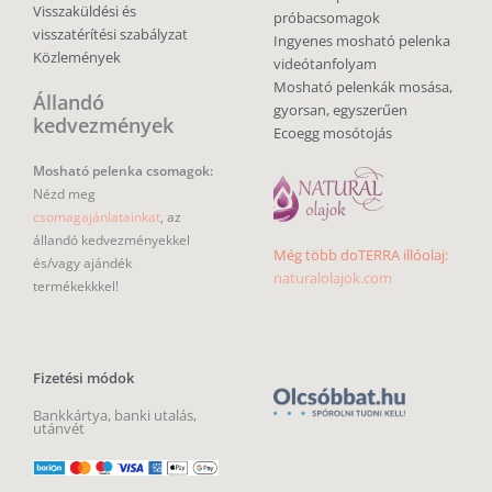
Visszaküldési és
próbacsomagok
visszatérítési szabályzat
Ingyenes mosható pelenka
Közlemények
videótanfolyam
Mosható pelenkák mosása,
Állandó
gyorsan, egyszerűen
kedvezmények
Ecoegg mosótojás
Mosható pelenka csomagok:
Nézd meg
csomagajánlatainkat
, az
állandó kedvezményekkel
Még több doTERRA illóolaj:
és/vagy ajándék
naturalolajok.com
termékekkkel!
Fizetési módok
Bankkártya, banki utalás,
utánvét