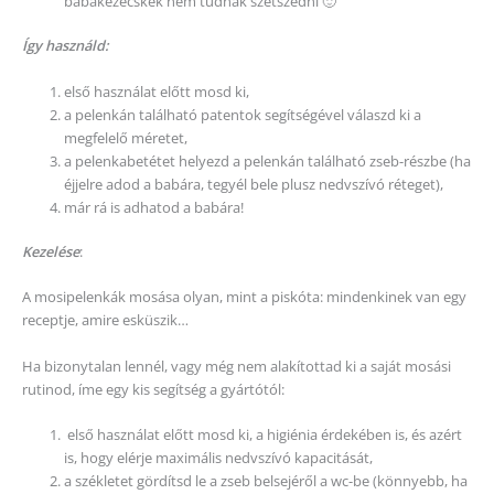
babakezecskék nem tudnak szétszedni 🙂
Így használd:
első használat előtt mosd ki,
a pelenkán található patentok segítségével válaszd ki a
megfelelő méretet,
a pelenkabetétet helyezd a pelenkán található zseb-részbe (ha
éjjelre adod a babára, tegyél bele plusz nedvszívó réteget),
már rá is adhatod a babára!
Kezelése
:
A mosipelenkák mosása olyan, mint a piskóta: mindenkinek van egy
receptje, amire esküszik…
Ha bizonytalan lennél, vagy még nem alakítottad ki a saját mosási
rutinod, íme egy kis segítség a gyártótól:
első használat előtt mosd ki, a higiénia érdekében is, és azért
is, hogy elérje maximális nedvszívó kapacitását,
a székletet gördítsd le a zseb belsejéről a wc-be (könnyebb, ha