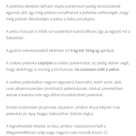
A pelenka derekán látható dupla patentsort pedig elcsúsztatták
egymás alól, így még jobban variálhatod a pelenka szélességét, hogy
még jobban illeszkedjen a pelus a baba pocakjára.
A pelus hosszát is több sor patenttal tudod állítani, így az együtt nő a
babáddal.
A gyártó méretezésétől eltérően mi
5 kg-tól 18 kg-ig
ajánljuk.
A zsebes pelenka
csípőjén
is találsz patentokat, ez pedig abban segít,
hogy akárhogy is mozog a kis huncut,
ne csússzon szét a pelus
.
A zsebes pelenkákat nagyon egyszerű használni, ezért azok, akik
csak alkalomszerűen (mosható) pelenkáznak, sokkal szívesebben
adnak a babára már egy előre összekészített pelenkát.
Emiatt különösen jól jönnek olyankor, amikor Anya helyett más
pelenkáz pl. Apa, Nagyi, bébiszitter, bölcsis dajka.
A legnehezebb feladat az lesz, amikor választanod kell a
lélegzetelállítóan szép vagy nagyon cuki minták közül. 🙂