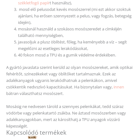
székletfogó papír
t használsz),
mosd elő pelusodat kevés mosószerrel (mi ezt akkor szoktuk
ajánlani, ha erősen szennyezett a pelus, vagy fogzás, betegség
idején),
mosásnál használd a szokásos mosószeredet a címkéjén
található mennyiségben,
javasoljuk a plusz öblítést, főleg, ha keményebb a víz – segít
megelőzni az esetleges lerakódásokat,
40 fokon mosd a TPU és a gumik védelme érdekében.
A gyártó javaslata szerint kerüld az olyan mosószereket, amik optikai
fehérítőt, színezékeket vagy öblítőket tartalmaznak. Ezek az
adalékanyagok ugyanis lerakódhatnak a pelenkákon, amivel
csökkentik nedvszívó kapacitásukat. Ha bizonytalan vagy,
innen
bátran választhatsz mosószert.
Mosásig ne nedvesen tárold a szennyes pelenkákat, tedd száraz
vödörbe vagy pelenkatartó zsákba. Ne áztasd mosószerben vagy
adalékanyagokban, mert az károsíthatj a TPU anyagok vízzáró
képességét.
Kapcsolódó termékek
Ennek