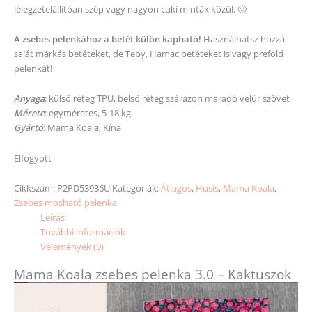
lélegzetelállítóan szép vagy nagyon cuki minták közül. 🙂
A zsebes pelenkához a betét külön kapható!
Használhatsz hozzá
saját márkás betéteket, de Teby, Hamac betéteket is vagy prefold
pelenkát!
Anyaga
: külső réteg TPU, belső réteg szárazon maradó velúr szövet
Mérete
: egyméretes, 5-18 kg
Gyártó
: Mama Koala, Kína
Elfogyott
Cikkszám:
P2PD53936U
Kategóriák:
Átlagos
,
Husis
,
Mama Koala
,
Zsebes mosható pelenka
Leírás
További információk
Vélemények (0)
Mama Koala zsebes pelenka 3.0 – Kaktuszok