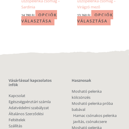
úszópelenka csomag –
úszópelenka csomag –
Sardinia
Virágzó mező
OPCIÓK
OPCIÓK
14 780
Ft
13 260
Ft
VÁLASZTÁSA
VÁLASZTÁSA
Vásárlással kapcsolatos
Hasznosak
infók
Mosható pelenka
Kapcsolat
kölcsönzés
Egészségpénztári számla
Mosható pelenka próba
Adatvédelmi szabályzat
babával
Általános Szerződési
Hamac csónakos pelenka
Feltételek
javítás, csónakcsere
Szállítás
Mosható pelenka