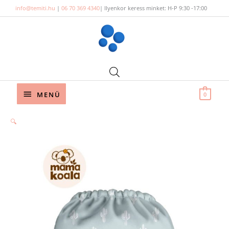
Skip
info@temiti.hu
|
06 70 369 4340
| Ilyenkor keress minket: H-P 9:30 -17:00
to
content
Below
MENÜ
0
Header
🔍