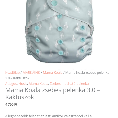
Kezdőlap
/
MÁRKÁINK
/
Mama Koala
/ Mama Koala zsebes pelenka
3.0 – Kaktuszok
Átlagos
,
Husis
,
Mama Koala
,
Zsebes mosható pelenka
Mama Koala zsebes pelenka 3.0 –
Kaktuszok
4 790
Ft
A legnehezebb feladat az lesz, amikor választanod kell a