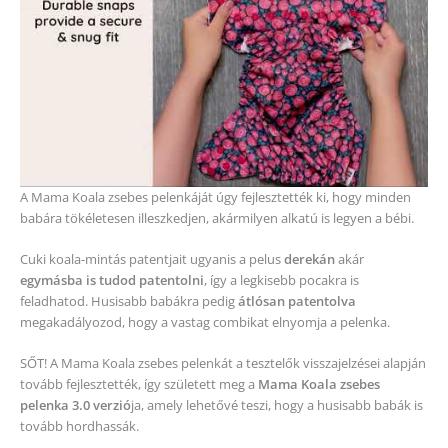
A Mama Koala zsebes pelenkáját úgy fejlesztették ki, hogy minden
babára tökéletesen illeszkedjen, akármilyen alkatú is legyen a bébi.
Cuki koala-mintás patentjait ugyanis a pelus
derekán
akár
egymásba is tudod patentolni
, így a legkisebb pocakra is
feladhatod. Husisabb babákra pedig
átlósan patentolva
megakadályozod, hogy a vastag combikat elnyomja a pelenka.
SŐT! A Mama Koala zsebes pelenkát a tesztelők visszajelzései alapján
tovább fejlesztették, így született meg a
Mama Koala zsebes
pelenka 3.0 verzió
ja, amely lehetővé teszi, hogy a husisabb babák is
tovább hordhassák.