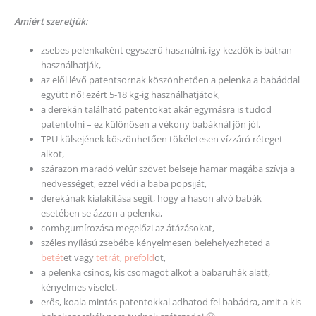
Amiért szeretjük:
zsebes pelenkaként egyszerű használni, így kezdők is bátran
használhatják,
az elől lévő patentsornak köszönhetően a pelenka a babáddal
együtt nő! ezért 5-18 kg-ig használhatjátok,
a derekán található patentokat akár egymásra is tudod
patentolni – ez különösen a vékony babáknál jön jól,
TPU külsejének köszönhetően tökéletesen vízzáró réteget
alkot,
szárazon maradó velúr szövet belseje hamar magába szívja a
nedvességet, ezzel védi a baba popsiját,
derekának kialakítása segít, hogy a hason alvó babák
esetében se ázzon a pelenka,
combgumírozása megelőzi az átázásokat,
széles nyílású zsebébe kényelmesen belehelyezheted a
betét
et vagy
tetrát
,
prefold
ot,
a pelenka csinos, kis csomagot alkot a babaruhák alatt,
kényelmes viselet,
erős, koala mintás patentokkal adhatod fel babádra, amit a kis