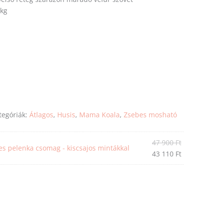
 kg
tegóriák:
Átlagos
,
Husis
,
Mama Koala
,
Zsebes mosható
47 900
Ft
s pelenka csomag - kiscsajos mintákkal
43 110
Ft