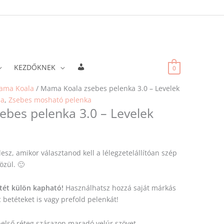
Fiókadatok
KEZDŐKNEK
0
Original
Current
ama Koala
/ Mama Koala zsebes pelenka 3.0 – Levelek
price
price
la
,
Zsebes mosható pelenka
bes pelenka 3.0 – Levelek
was:
is:
47
43
900 Ft.
110 Ft.
esz, amikor választanod kell a lélegzetelállítóan szép
özül. 🙂
tét külön kapható!
Használhatsz hozzá saját márkás
 betéteket is vagy prefold pelenkát!
 belső réteg szárazon maradó velúr szövet