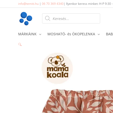
Skip
info@temiti.hu
|
06 70 369 4340
| Ilyenkor keress minket: H-P 9:30 
to
content
Products
search
MÁRKÁINK
MOSHATÓ- és ÖKOPELENKA
BAB
🔍