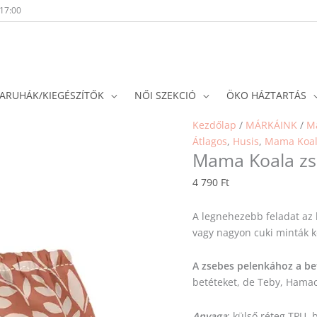
-17:00
ARUHÁK/KIEGÉSZÍTŐK
NŐI SZEKCIÓ
ÖKO HÁZTARTÁS
Kezdőlap
/
MÁRKÁINK
/
M
Átlagos
,
Husis
,
Mama Koa
Mama Koala zse
4 790
Ft
A legnehezebb feladat az l
vagy nagyon cuki minták k
A zsebes pelenkához a be
betéteket, de Teby, Hamac
Anyaga
: külső réteg TPU,