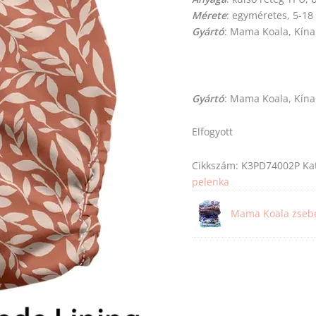
Mérete
: egyméretes, 5-18
Gyártó
: Mama Koala, Kína
Gyártó
: Mama Koala, Kína
Elfogyott
Cikkszám:
K3PD74002P
Ka
pelenka
Mama Koala zsebe