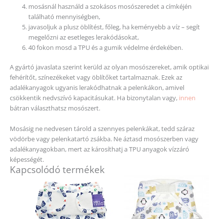
mosásnál használd a szokásos mosószeredet a címkéjén
található mennyiségben,
javasoljuk a plusz öblítést, főleg, ha keményebb a víz – segít
megelőzni az esetleges lerakódásokat,
40 fokon mosd a TPU és a gumik védelme érdekében.
A gyártó javaslata szerint kerüld az olyan mosószereket, amik optikai
fehérítőt, színezékeket vagy öblítőket tartalmaznak. Ezek az
adalékanyagok ugyanis lerakódhatnak a pelenkákon, amivel
csökkentik nedvszívó kapacitásukat. Ha bizonytalan vagy,
innen
bátran választhatsz mosószert.
Mosásig ne nedvesen tárold a szennyes pelenkákat, tedd száraz
vödörbe vagy pelenkatartó zsákba. Ne áztasd mosószerben vagy
adalékanyagokban, mert az károsíthatj a TPU anyagok vízzáró
képességét.
Kapcsolódó termékek
Ennek
Ennek
a
a
terméknek
terméknek
több
több