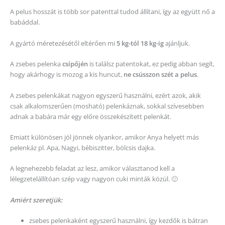
A pelus hosszát is több sor patenttal tudod állítani, így az együtt nő a
babáddal.
A gyártó méretezésétől eltérően mi
5 kg-tól 18 kg-ig
ajánljuk.
A zsebes pelenka
csípőjén
is találsz patentokat, ez pedig abban segít,
hogy akárhogy is mozog a kis huncut,
ne csússzon szét a pelus
.
A zsebes pelenkákat nagyon egyszerű használni, ezért azok, akik
csak alkalomszerűen (mosható) pelenkáznak, sokkal szívesebben
adnak a babára már egy előre összekészített pelenkát.
Emiatt különösen jól jönnek olyankor, amikor Anya helyett más
pelenkáz pl. Apa, Nagyi, bébiszitter, bölcsis dajka.
A legnehezebb feladat az lesz, amikor választanod kell a
lélegzetelállítóan szép vagy nagyon cuki minták közül. 🙂
Amiért szeretjük:
zsebes pelenkaként egyszerű használni, így kezdők is bátran