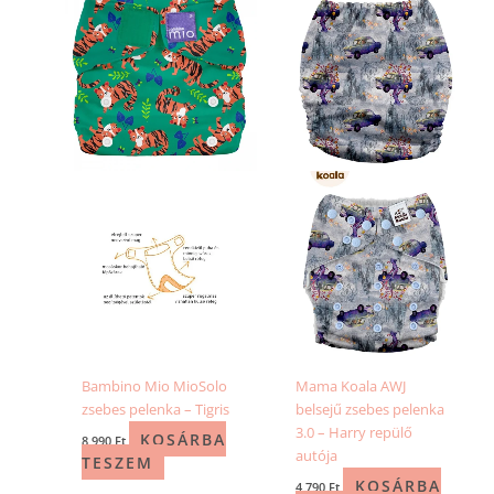
Bambino Mio MioSolo
Mama Koala AWJ
zsebes pelenka – Tigris
belsejű zsebes pelenka
3.0 – Harry repülő
KOSÁRBA
8 990
Ft
autója
TESZEM
KOSÁRBA
4 790
Ft