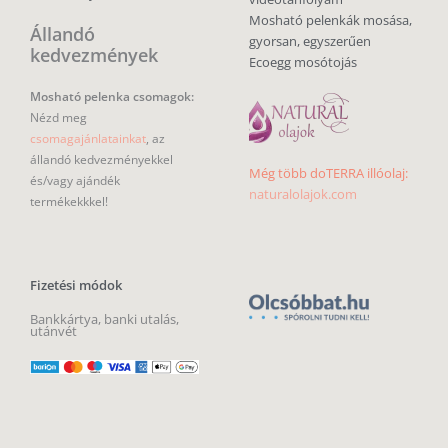
Mosható pelenkák mosása,
Állandó
gyorsan, egyszerűen
kedvezmények
Ecoegg mosótojás
Mosható pelenka csomagok:
Nézd meg
csomagajánlatainkat
, az
állandó kedvezményekkel
Még több doTERRA illóolaj:
és/vagy ajándék
naturalolajok.com
termékekkkel!
Fizetési módok
Bankkártya, banki utalás,
utánvét