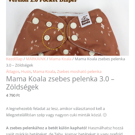
Kezdőlap
/
MÁRKÁINK
/
Mama Koala
/ Mama Koala zsebes pelenka
3.0 – Zöldségek
Átlagos
,
Husis
,
Mama Koala
,
Zsebes mosható pelenka
Mama Koala zsebes pelenka 3.0 –
Zöldségek
4 790
Ft
A legnehezebb feladat az lesz, amikor választanod kell a
lélegzetelállítóan szép vagy nagyon cuki minták közül. 🙂
A zsebes pelenkához a betét külön kapható!
Használhatsz hozzá
saját márkás betéteket, de Teby, Hamac betéteket is vagy prefold