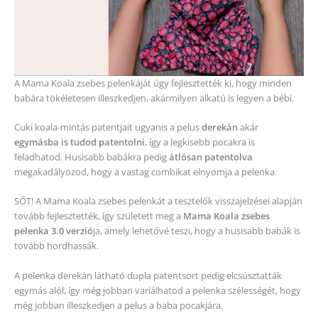
A Mama Koala zsebes pelenkáját úgy fejlesztették ki, hogy minden
babára tökéletesen illeszkedjen, akármilyen alkatú is legyen a bébi.
Cuki koala-mintás patentjait ugyanis a pelus
derekán
akár
egymásba is tudod patentolni
, így a legkisebb pocakra is
feladhatod. Husisabb babákra pedig
átlósan patentolva
megakadályozod, hogy a vastag combikat elnyomja a pelenka.
SŐT! A Mama Koala zsebes pelenkát a tesztelők visszajelzései alapján
tovább fejlesztették, így született meg a
Mama Koala zsebes
pelenka 3.0 verzió
ja, amely lehetővé teszi, hogy a husisabb babák is
tovább hordhassák.
A pelenka derekán látható dupla patentsort pedig elcsúsztatták
egymás alól, így még jobban variálhatod a pelenka szélességét, hogy
még jobban illeszkedjen a pelus a baba pocakjára.