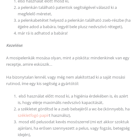
első használat előtt mosd ki,
a pelenkán található patentok segítségével válaszd ki a
megfelelő méretet,
a pelenkabetétet helyezd a pelenkán található zseb-részbe (ha
éjjelre adod a babára, tegyél bele plusz nedvszívó réteget),
már rá is adhatod a babára!
Kezelése
:
A mosipelenkák mosása olyan, mint a piskóta: mindenkinek van egy
receptje, amire esküszik…
Ha bizonytalan lennél, vagy még nem alakítottad ki a saját mosási
rutinod, íme egy kis segítség a gyártótól:
első használat előtt mosd ki, a higiénia érdekében is, és azért
is, hogy elérje maximális nedvszívó kapacitását,
a székletet gördítsd le a zseb belsejéről a wc-be (könnyebb, ha
székletfogó papír
t használsz),
mosd elő pelusodat kevés mosószerrel (mi ezt akkor szoktuk
ajánlani, ha erősen szennyezett a pelus, vagy fogzás, betegség
idején),