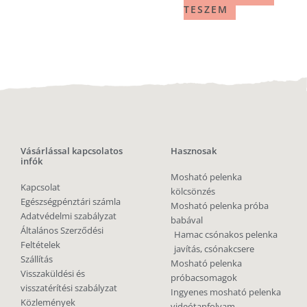
TESZEM
Vásárlással kapcsolatos
Hasznosak
infók
Mosható pelenka
Kapcsolat
kölcsönzés
Egészségpénztári számla
Mosható pelenka próba
Adatvédelmi szabályzat
babával
Általános Szerződési
Hamac csónakos pelenka
Feltételek
javítás, csónakcsere
Szállítás
Mosható pelenka
Visszaküldési és
próbacsomagok
visszatérítési szabályzat
Ingyenes mosható pelenka
Közlemények
videótanfolyam