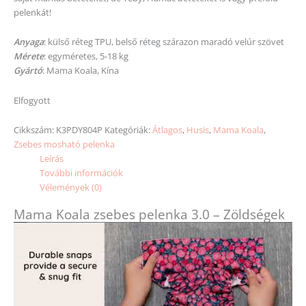
pelenkát!
Anyaga
: külső réteg TPU, belső réteg szárazon maradó velúr szövet
Mérete
: egyméretes, 5-18 kg
Gyártó
: Mama Koala, Kína
Elfogyott
Cikkszám:
K3PDY804P
Kategóriák:
Átlagos
,
Husis
,
Mama Koala
,
Zsebes mosható pelenka
Leírás
További információk
Vélemények (0)
Mama Koala zsebes pelenka 3.0 – Zöldségek