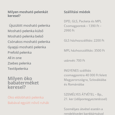
Milyen mosható pelenkát
Szállítási módok
keresel?
DPD, GLS, Packeta és MPL
Újszülött mosható pelenka
Csomagpontok –
1390 Ft –
2990 Ft
Mosható pelenka külső
Mosható pelenka belső
GLS házhozszállítás: 2200 Ft
Csónakos mosható pelenka
Gyapjú mosható pelenka
MPL házhozszállítás: 3500 Ft
Prefold pelenka
All in one
utánvét: 700 Ft
Zsebes pelenka
Textilpelenka
INGYENES szállítás
csomagpontra 40 000 Ft felett
Milyen öko
Magyarországra, Szlovákiába
babaterméket
és Romániába
keresel?
SZEMÉLYES ÁTVÉTEL – Bp.,
Öko eldobható pelenka
21. ker (időpontegyeztetéssel)
Babával együtt nővő ruhák
Személyes átvétel esetén a
rendelésedet bankkártyával