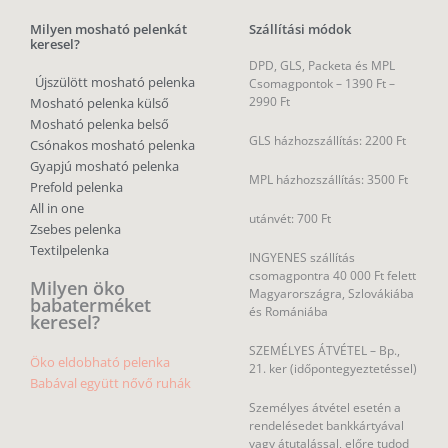
Milyen mosható pelenkát
Szállítási módok
keresel?
DPD, GLS, Packeta és MPL
Újszülött mosható pelenka
Csomagpontok –
1390 Ft –
2990 Ft
Mosható pelenka külső
Mosható pelenka belső
GLS házhozszállítás: 2200 Ft
Csónakos mosható pelenka
Gyapjú mosható pelenka
MPL házhozszállítás: 3500 Ft
Prefold pelenka
All in one
utánvét: 700 Ft
Zsebes pelenka
Textilpelenka
INGYENES szállítás
csomagpontra 40 000 Ft felett
Milyen öko
Magyarországra, Szlovákiába
babaterméket
és Romániába
keresel?
SZEMÉLYES ÁTVÉTEL – Bp.,
Öko eldobható pelenka
21. ker (időpontegyeztetéssel)
Babával együtt nővő ruhák
Személyes átvétel esetén a
rendelésedet bankkártyával
vagy átutalással, előre tudod