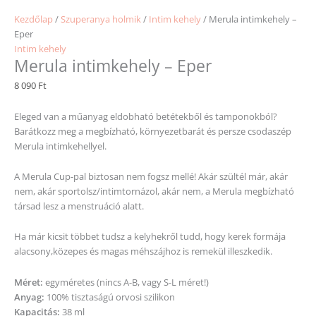
Kezdőlap
/
Szuperanya holmik
/
Intim kehely
/ Merula intimkehely –
Eper
Intim kehely
Merula intimkehely – Eper
8 090
Ft
Eleged van a műanyag eldobható betétekből és tamponokból?
Barátkozz meg a megbízható, környezetbarát és persze csodaszép
Merula intimkehellyel.
A Merula Cup-pal biztosan nem fogsz mellé! Akár szültél már, akár
nem, akár sportolsz/intimtornázol, akár nem, a Merula megbízható
társad lesz a menstruáció alatt.
Ha már kicsit többet tudsz a kelyhekről tudd, hogy kerek formája
alacsony,közepes és magas méhszájhoz is remekül illeszkedik.
Méret:
egyméretes (nincs A-B, vagy S-L méret!)
Anyag:
100% tisztaságú orvosi szilikon
Kapacitás:
38 ml