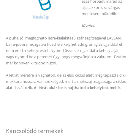
azaz horpadt marad az
alja, akkor is szivárgás-
mentesen működik
Kivétel:
A puha, jól megfogható létra-kialakítású szár segítségével LASSAN,
balra-jobbra mozgatva húzd le a kelyhet addig, amíg az ujjaiddal el
nem éred a kehelytestet. Nyomd össze az ujjaiddal a kehely alját
vagy nyomd be a peremét úgy, hogy megszűnjön a vákuum. Ezután
már könnyen ki tudod húzni.
A létrát méretre is vághatod, de az első ciklus alatt még tapasztald ki,
mekkora hosszra van szükséged, mert a méhszáj magassága a ciklus
alatt is változik.
A létrát akár be is hajthatod a kehelytest mellé.
Kapcsolódó termékek