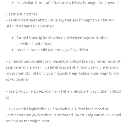
Használati útmutató füzet (ezt a leírást is megtalálod benne)
Használat, tisztítás
– az első használat előtt, illetve egyszer egy hónapban a ciklusod
után, fertőtlenítsd a kelyhed.
forrald 5 percig forró vízben (tűzhelyen vagy mikróban
(sterilizáló pohárban)
használj sterilizáló oldatot vagy folyadékot
– a menstruációd alatt az ürítésekkor öblítsd ki a kelyhet és mosd át
szappannal. Ha erre nincs lehetőséged pl. kiránduláskor, nyilvános
mosdóban stb., akkor vigyél magaddal egy kulacs vizet, vagy töröld
át wc papírral.
– azért, hogy ne színeződjön el a kehely, először hideg vízben öblítsd
át
– a kelyhedet legkésőbb 12 óra elteltével ürítsd ki és mosd át!
Természetesen gyakrabban is ürítheted, ha szükség van rá, de ennél
tovább ne maradjon bent.