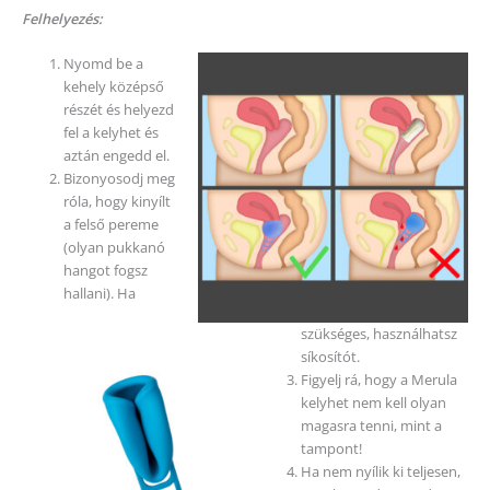
Felhelyezés:
Nyomd be a
kehely középső
részét és helyezd
fel a kelyhet és
aztán engedd el.
Bizonyosodj meg
róla, hogy kinyílt
a felső pereme
(olyan pukkanó
hangot fogsz
hallani). Ha
szükséges, használhatsz
síkosítót.
Figyelj rá, hogy a Merula
kelyhet nem kell olyan
magasra tenni, mint a
tampont!
Ha nem nyílik ki teljesen,