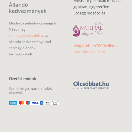
Mosható pelenkák mosása,
Állandó
gyorsan, egyszerűen
kedvezmények
Ecoegg mosótojás
Mosható pelenka csomagok:
Nézd meg
csomagajánlatainkat
, az
állandó kedvezményekkel
Még több doTERRA illóolaj:
és/vagy ajándék
naturalolajok.com
termékekkkel!
Fizetési módok
Bankkártya, banki utalás,
utánvét