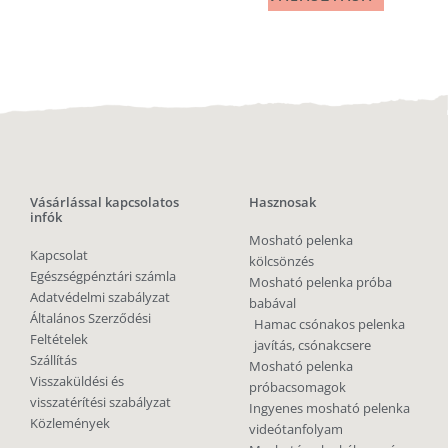
Vásárlással kapcsolatos
Hasznosak
infók
Mosható pelenka
Kapcsolat
kölcsönzés
Egészségpénztári számla
Mosható pelenka próba
Adatvédelmi szabályzat
babával
Általános Szerződési
Hamac csónakos pelenka
Feltételek
javítás, csónakcsere
Szállítás
Mosható pelenka
Visszaküldési és
próbacsomagok
visszatérítési szabályzat
Ingyenes mosható pelenka
Közlemények
videótanfolyam