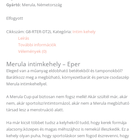
Gyártó:
Merula, Németország
Elfogyott
Cikkszám:
G8-RTER-DT2L
Kategória:
Intim kehely
Leírás
További információk
Vélemények (0)
Merula intimkehely – Eper
Eleged van a műanyag eldobható betétekből és tamponokból?
Barátkozz meg a megbízható, környezetbarát és persze csodaszép
Merula intimkehellyel.
A Merula Cup-pal biztosan nem fogsz mellé! Akár szültél már, akár
nem, akár sportolsz/intimtornázol, akár nem a Merula megbízható
társad lesz a menstruáció alatt.
Ha már kicsit többet tudsz a kelyhekről tudd, hogy kerek formája
alacsony,közepes és magas méhszájhoz is remekül illeszkedik. Ez a
kehely olyan puha, hogy sportoláskor sem fogod észrevenni, hogy