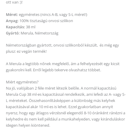
ott van :)!
Méret:
egyméretes (nincs A-B, vagy S-L méret!)
Anyag:
100% tisztaságú orvosi szilikon
Kapacitás:
38 ml
Gyártó:
Merula, Németország
Németországban gyártott, orvosi szilikonból készült, és még egy
plusz: ez vegán termék!
A Merula a legtöbb nőnek megfelelő, ám a felhelyezését egy kicsit
gyakorolni kell. Erről lejjebb tekerve olvashatsz többet.
Miért egyméretes?
Na jó, valójában 2 féle méret létezik belőle. A normál kapacitású
Merula Cup 38 ml-es kapacitással rendelkezik, ami lefedi az A- vagy S-
L méreteket. Összehasonlításképpen a különbség más kelyhek
kapacitásával akár 10 ml-es is lehet. Ezzel gyakorlatban annyit
nyersz, hogy egy átlagos vérzésnél elegendő 8-10 óránként ránézni a
kelyhedre és nem kell például a munkahelyeden, vagy kiránduláskor
idegen helyen kiöntened.