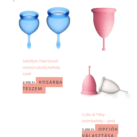
Ennek
a
terméknek
több
variációja
van.
A
változatok
a
Satisfyer Feel Good-
termékold
menstruációs kehely
választhat
szett
ki
KOSÁRBA
4 990
Ft
TESZEM
Culla di Teby
intimkehely – pink
OPCIÓK
5 490
Ft
VÁLASZTÁSA