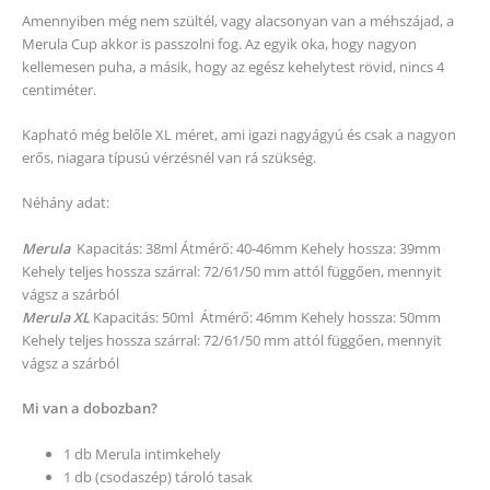
Amennyiben még nem szültél, vagy alacsonyan van a méhszájad, a
Merula Cup akkor is passzolni fog. Az egyik oka, hogy nagyon
kellemesen puha, a másik, hogy az egész kehelytest rövid, nincs 4
centiméter.
Kapható még belőle XL méret, ami igazi nagyágyú és csak a nagyon
erős, niagara típusú vérzésnél van rá szükség.
Néhány adat:
Merula
Kapacitás: 38ml Átmérő: 40-46mm Kehely hossza: 39mm
Kehely teljes hossza szárral: 72/61/50 mm attól függően, mennyit
vágsz a szárból
Merula XL
Kapacitás: 50ml Átmérő: 46mm Kehely hossza: 50mm
Kehely teljes hossza szárral: 72/61/50 mm attól függően, mennyit
vágsz a szárból
Mi van a dobozban?
1 db Merula intimkehely
1 db (csodaszép) tároló tasak