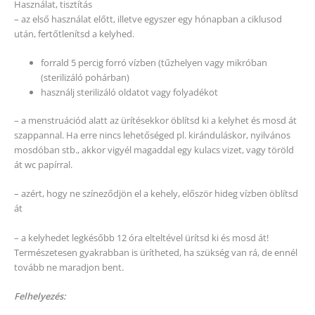
Használat, tisztítás
– az első használat előtt, illetve egyszer egy hónapban a ciklusod
után, fertőtlenítsd a kelyhed.
forrald 5 percig forró vízben (tűzhelyen vagy mikróban
(sterilizáló pohárban)
használj sterilizáló oldatot vagy folyadékot
– a menstruációd alatt az ürítésekkor öblítsd ki a kelyhet és mosd át
szappannal. Ha erre nincs lehetőséged pl. kiránduláskor, nyilvános
mosdóban stb., akkor vigyél magaddal egy kulacs vizet, vagy töröld
át wc papírral.
– azért, hogy ne színeződjön el a kehely, először hideg vízben öblítsd
át
– a kelyhedet legkésőbb 12 óra elteltével ürítsd ki és mosd át!
Természetesen gyakrabban is ürítheted, ha szükség van rá, de ennél
tovább ne maradjon bent.
Felhelyezés: