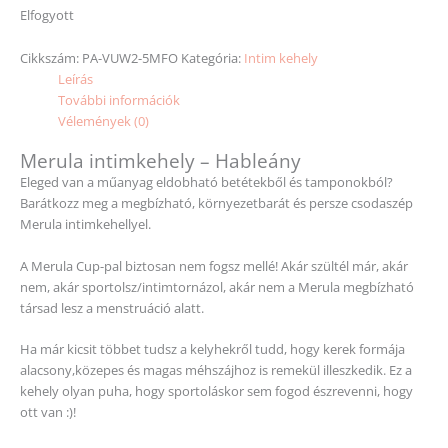
Elfogyott
Cikkszám:
PA-VUW2-5MFO
Kategória:
Intim kehely
Leírás
További információk
Vélemények (0)
Merula intimkehely – Hableány
Eleged van a műanyag eldobható betétekből és tamponokból?
Barátkozz meg a megbízható, környezetbarát és persze csodaszép
Merula intimkehellyel.
A Merula Cup-pal biztosan nem fogsz mellé! Akár szültél már, akár
nem, akár sportolsz/intimtornázol, akár nem a Merula megbízható
társad lesz a menstruáció alatt.
Ha már kicsit többet tudsz a kelyhekről tudd, hogy kerek formája
alacsony,közepes és magas méhszájhoz is remekül illeszkedik. Ez a
kehely olyan puha, hogy sportoláskor sem fogod észrevenni, hogy
ott van :)!