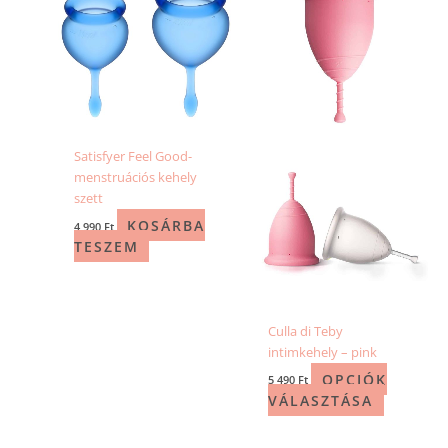
terméknek
több
variációja
van.
A
változatok
a
Satisfyer Feel Good-
termékold
menstruációs kehely
választhat
szett
ki
KOSÁRBA
4 990
Ft
TESZEM
Culla di Teby
intimkehely – pink
OPCIÓK
5 490
Ft
VÁLASZTÁSA