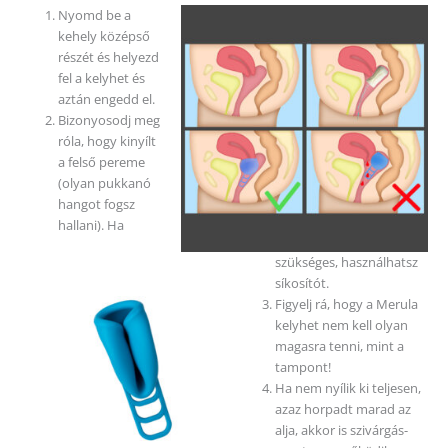
Nyomd be a
kehely középső
részét és helyezd
fel a kelyhet és
aztán engedd el.
Bizonyosodj meg
róla, hogy kinyílt
a felső pereme
(olyan pukkanó
hangot fogsz
hallani). Ha
szükséges, használhatsz
síkosítót.
Figyelj rá, hogy a Merula
kelyhet nem kell olyan
magasra tenni, mint a
tampont!
Ha nem nyílik ki teljesen,
azaz horpadt marad az
alja, akkor is szivárgás-