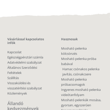
Vásárlással kapcsolatos
Hasznosak
infók
Mosható pelenka
Kapcsolat
kölcsönzés
Egészségpénztári számla
Mosható pelenka próba
Adatvédelmi szabályzat
babával
Általános Szerződési
Hamac csónakos pelenka
Feltételek
javítás, csónakcsere
Szállítás
Mosható pelenka
Visszaküldési és
próbacsomagok
visszatérítési szabályzat
Ingyenes mosható pelenka
Közlemények
videótanfolyam
Mosható pelenkák mosása,
Állandó
gyorsan, egyszerűen
kedvezmények