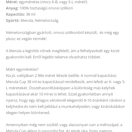
Méret:
egyméretes (nincs A-B, vagy S-L méret!)
Anyag:
100% tisztaságú orvosi szilikon
Kapacitás:
38 ml
Gyártó:
Merula, Németország
Németországban gyártott, orvosi szilikonból készült, és még egy
plusz: ez vegán termék!
A Merula a legtöbb nőnek megfelelő, ám a felhelyezését egy kicsit
gyakorolni kell. Erről lejjebb tekerve olvashatsz többet.
Miért egyméretes?
Na jó, valójában 2 féle méret létezik belőle. A normál kapacitású
Merula Cup 38 ml-es kapacitással rendelkezik, ami lefedi az A- vagy S-
L méreteket. Összehasonlításképpen a különbség más kelyhek
kapacitásával akár 10 ml-es is lehet. Ezzel gyakorlatban annyit
nyersz, hogy egy átlagos vérzésnél elegendő 8-10 óránként ránézni a
kelyhedre és nem kell például a munkahelyeden, vagy kiránduláskor
idegen helyen kiöntened.
Amennyiben még nem szültél, vagy alacsonyan van a méhszájad, a
Merula Cup akkor is passzolni fog. Az egyik oka, hogy nagyon