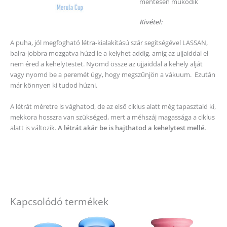
mentesen működik
Kivétel:
A puha, jól megfogható létra-kialakítású szár segítségével LASSAN,
balra-jobbra mozgatva húzd le a kelyhet addig, amíg az ujjaiddal el
nem éred a kehelytestet. Nyomd össze az ujjaiddal a kehely alját
vagy nyomd be a peremét úgy, hogy megszűnjön a vákuum. Ezután
már könnyen ki tudod húzni.
A létrát méretre is vághatod, de az első ciklus alatt még tapasztald ki,
mekkora hosszra van szükséged, mert a méhszáj magassága a ciklus
alatt is változik.
A létrát akár be is hajthatod a kehelytest mellé.
Kapcsolódó termékek
Ennek
a