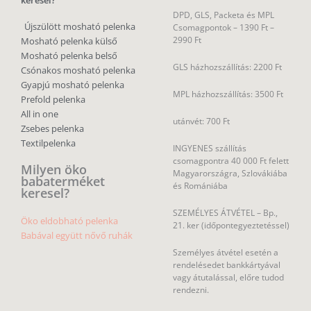
keresel?
DPD, GLS, Packeta és MPL
Újszülött mosható pelenka
Csomagpontok –
1390 Ft –
2990 Ft
Mosható pelenka külső
Mosható pelenka belső
GLS házhozszállítás: 2200 Ft
Csónakos mosható pelenka
Gyapjú mosható pelenka
MPL házhozszállítás: 3500 Ft
Prefold pelenka
All in one
utánvét: 700 Ft
Zsebes pelenka
Textilpelenka
INGYENES szállítás
csomagpontra 40 000 Ft felett
Milyen öko
Magyarországra, Szlovákiába
babaterméket
és Romániába
keresel?
SZEMÉLYES ÁTVÉTEL – Bp.,
Öko eldobható pelenka
21. ker (időpontegyeztetéssel)
Babával együtt nővő ruhák
Személyes átvétel esetén a
rendelésedet bankkártyával
vagy átutalással, előre tudod
rendezni.