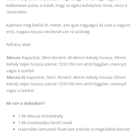
kellemesen puha, a másik, hogy az egész kehelytest rövid, nincs 4
centiméter.
Kapható még belőle XL méret, ami igazi nagyágyú és csak a nagyon
erős, niagara típusú vérzésnél van rá szükség.
Néhány adat:
Merula
Kapacitás: 38ml Átmérő: 40-46mm Kehely hossza: 39mm
Kehely teljes hossza szárral: 72/61/50 mm attól függően, mennyit
vágsz a szárból
Merula XL
Kapacitás: 50ml Átmérő: 46mm Kehely hossza: 50mm
Kehely teljes hossza szárral: 72/61/50 mm attól függően, mennyit
vágsz a szárból
Mi van a dobozban?
1 db Merula intimkehely
1 db (csodaszép) tároló tasak
Használati útmutató füzet (ezt a leírást is megtalálod benne)