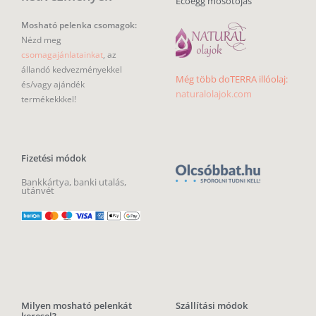
Ecoegg mosótojás
Mosható pelenka csomagok:
Nézd meg
csomagajánlatainkat
, az
állandó kedvezményekkel
Még több doTERRA illóolaj:
és/vagy ajándék
naturalolajok.com
termékekkkel!
Fizetési módok
Bankkártya, banki utalás,
utánvét
Milyen mosható pelenkát
Szállítási módok