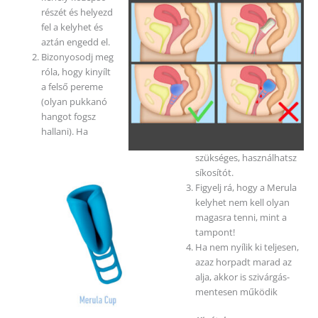
részét és helyezd
fel a kelyhet és
aztán engedd el.
Bizonyosodj meg
róla, hogy kinyílt
a felső pereme
(olyan pukkanó
hangot fogsz
hallani). Ha
szükséges, használhatsz
síkosítót.
Figyelj rá, hogy a Merula
kelyhet nem kell olyan
magasra tenni, mint a
tampont!
Ha nem nyílik ki teljesen,
azaz horpadt marad az
alja, akkor is szivárgás-
mentesen működik