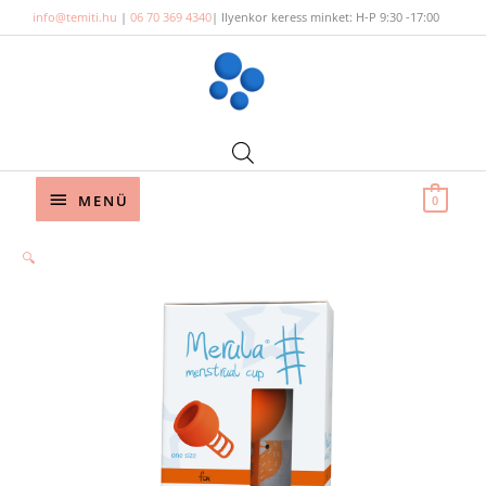
Skip
info@temiti.hu
|
06 70 369 4340
| Ilyenkor keress minket: H-P 9:30 -17:00
to
content
Below
MENÜ
0
Header
🔍