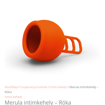
Kezdőlap
/
Szuperanya holmik
/
Intim kehely
/ Merula intimkehely –
Róka
Intim kehely
Merula intimkehely – Róka