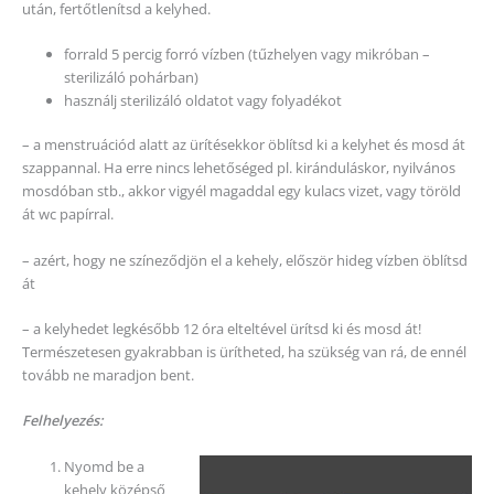
után, fertőtlenítsd a kelyhed.
forrald 5 percig forró vízben (tűzhelyen vagy mikróban –
sterilizáló pohárban)
használj sterilizáló oldatot vagy folyadékot
– a menstruációd alatt az ürítésekkor öblítsd ki a kelyhet és mosd át
szappannal. Ha erre nincs lehetőséged pl. kiránduláskor, nyilvános
mosdóban stb., akkor vigyél magaddal egy kulacs vizet, vagy töröld
át wc papírral.
– azért, hogy ne színeződjön el a kehely, először hideg vízben öblítsd
át
– a kelyhedet legkésőbb 12 óra elteltével ürítsd ki és mosd át!
Természetesen gyakrabban is ürítheted, ha szükség van rá, de ennél
tovább ne maradjon bent.
Felhelyezés:
Nyomd be a
kehely középső