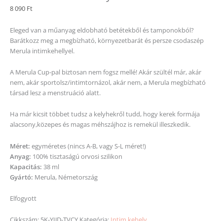
8 090
Ft
Eleged van a műanyag eldobható betétekből és tamponokból?
Barátkozz meg a megbízható, környezetbarát és persze csodaszép
Merula intimkehellyel.
A Merula Cup-pal biztosan nem fogsz mellé! Akár szültél már, akár
nem, akár sportolsz/intimtornázol, akár nem, a Merula megbízható
társad lesz a menstruáció alatt.
Ha már kicsit többet tudsz a kelyhekről tudd, hogy kerek formája
alacsony,közepes és magas méhszájhoz is remekül illeszkedik.
Méret:
egyméretes (nincs A-B, vagy S-L méret!)
Anyag:
100% tisztaságú orvosi szilikon
Kapacitás:
38 ml
Gyártó:
Merula, Németország
Elfogyott
Cikkszám:
5K-YIJD-TVCY
Kategória:
Intim kehely