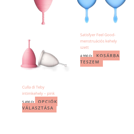
variációja
van.
A
változatok
a
Satisfyer Feel Good-
termékoldalon
menstruációs kehely
választhatók
szett
ki
KOSÁRBA
4 990
Ft
TESZEM
Culla di Teby
intimkehely – pink
OPCIÓK
5 490
Ft
VÁLASZTÁSA