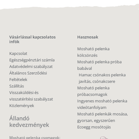
Vásárlással kapcsolatos
Hasznosak
infók
Mosható pelenka
Kapcsolat
kölcsönzés
Egészségpénztári számla
Mosható pelenka próba
Adatvédelmi szabályzat
babával
Általános Szerződési
Hamac csónakos pelenka
Feltételek
javítás, csónakcsere
Szállítás
Mosható pelenka
Visszaküldési és
próbacsomagok
visszatérítési szabályzat
Ingyenes mosható pelenka
Közlemények
videótanfolyam
Mosható pelenkák mosása,
Állandó
gyorsan, egyszerűen
kedvezmények
Ecoegg mosótojás
Mosható pelenka csomagok: