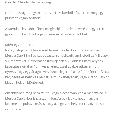
Gyártó:
Merula, Németország
Németországban gyártott, orvosi szilikonból készült, és még egy
plusz: ez vegán termék!
A Merula a legtöbb nőnek megfelelő, ám a felhelyezését egy kicsit
gyakorolni kell. Erről lejjebb tekerve olvashatsz többet.
Miért egyméretes?
Na jó, valójában 2 féle méret létezik belőle. A normál kapacitású
Merula Cup 38 ml-es kapacitással rendelkezik, ami lefedi az A-B vagy
S-L méreteket. Összehasonlításképpen a különbség más kelyhek
kapacitásával akár 10 ml-es is lehet. Ezzel gyakorlatban annyit
nyersz, hogy egy átlagos vérzésnél elegendő 8-10 óránként ránézni a
kelyhedre és nem kell például a munkahelyeden, vagy kiránduláskor
idegen helyen kiöntened.
Amennyiben még nem szültél, vagy alacsonyan van a méhszájad, a
Merula Cup akkor is passzolni fog. Az egyik oka, hogy nagyon
kellemesen puha, a másik, hogy az egész kehelytest rövid, nincs 4
centiméter.