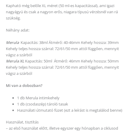
Kapható még belőle XL méret (50 ml-es kapacitással), ami igazi
nagyágyú és csak a nagyon erős, niagara típusú vérzésnél van rá
szükség.
Néhány adat:
Merula
Kapacitás: 38ml Átmérő: 40-46mm Kehely hossza: 39mm
Kehely teljes hossza szárral: 72/61/50 mm attól függően, mennyit
vágsz a szárból
Merula XL
Kapacitás: 50ml Átmérő: 46mm Kehely hossza: 50mm
Kehely teljes hossza szárral: 72/61/50 mm attól függően, mennyit
vágsz a szárból
Mi van a dobozban?
1 db Merula intimkehely
1 db (csodaszép) tároló tasak
Használati útmutató füzet (ezt a leírást is megtalálod benne)
Használat, tisztítás
– az első használat előtt, illetve egyszer egy hónapban a ciklusod