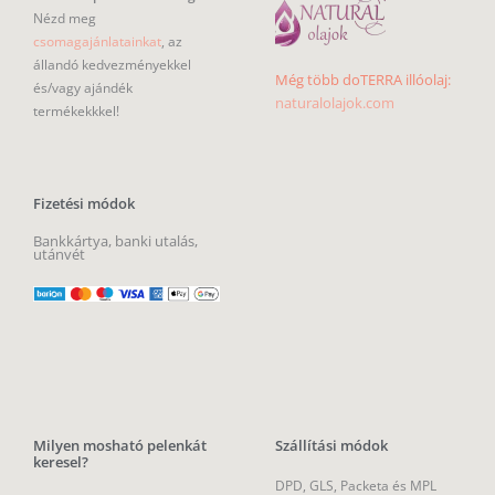
Nézd meg
csomagajánlatainkat
, az
állandó kedvezményekkel
Még több doTERRA illóolaj:
és/vagy ajándék
naturalolajok.com
termékekkkel!
Fizetési módok
Bankkártya, banki utalás,
utánvét
Milyen mosható pelenkát
Szállítási módok
keresel?
DPD, GLS, Packeta és MPL
Újszülött mosható pelenka
Csomagpontok –
1390 Ft –