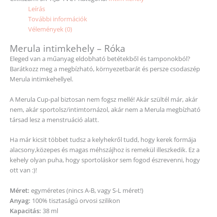
Leírás
További információk
Vélemények (0)
Merula intimkehely – Róka
Eleged van a műanyag eldobható betétekből és tamponokból?
Barátkozz meg a megbízható, környezetbarát és persze csodaszép
Merula intimkehellyel.
A Merula Cup-pal biztosan nem fogsz mellé! Akár szültél már, akár
nem, akár sportolsz/intimtornázol, akár nem a Merula megbízható
társad lesz a menstruáció alatt.
Ha már kicsit többet tudsz a kelyhekről tudd, hogy kerek formája
alacsony,közepes és magas méhszájhoz is remekül illeszkedik. Ez a
kehely olyan puha, hogy sportoláskor sem fogod észrevenni, hogy
ott van :)!
Méret:
egyméretes (nincs A-B, vagy S-L méret!)
Anyag:
100% tisztaságú orvosi szilikon
Kapacitás:
38 ml