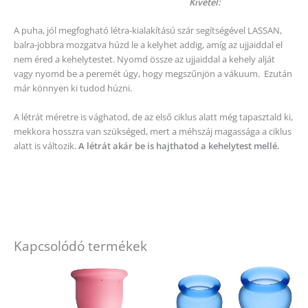
Kivétel:
A puha, jól megfogható létra-kialakítású szár segítségével LASSAN,
balra-jobbra mozgatva húzd le a kelyhet addig, amíg az ujjaiddal el
nem éred a kehelytestet. Nyomd össze az ujjaiddal a kehely alját
vagy nyomd be a peremét úgy, hogy megszűnjön a vákuum. Ezután
már könnyen ki tudod húzni.
A létrát méretre is vághatod, de az első ciklus alatt még tapasztald ki,
mekkora hosszra van szükséged, mert a méhszáj magassága a ciklus
alatt is változik.
A létrát akár be is hajthatod a kehelytest mellé.
Kapcsolódó termékek
Ennek
a
terméknek
több