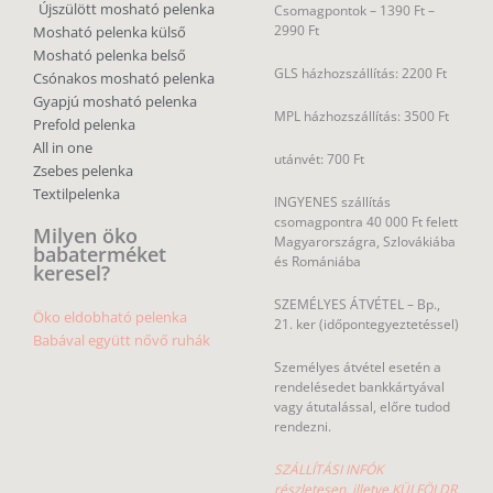
2990 Ft
Mosható pelenka külső
Mosható pelenka belső
GLS házhozszállítás: 2200 Ft
Csónakos mosható pelenka
Gyapjú mosható pelenka
MPL házhozszállítás: 3500 Ft
Prefold pelenka
All in one
utánvét: 700 Ft
Zsebes pelenka
Textilpelenka
INGYENES szállítás
csomagpontra 40 000 Ft felett
Milyen öko
Magyarországra, Szlovákiába
babaterméket
és Romániába
keresel?
SZEMÉLYES ÁTVÉTEL – Bp.,
Öko eldobható pelenka
21. ker (időpontegyeztetéssel)
Babával együtt nővő ruhák
Személyes átvétel esetén a
rendelésedet bankkártyával
vagy átutalással, előre tudod
rendezni.
SZÁLLÍTÁSI INFÓK
részletesen, illetve KÜLFÖLDR