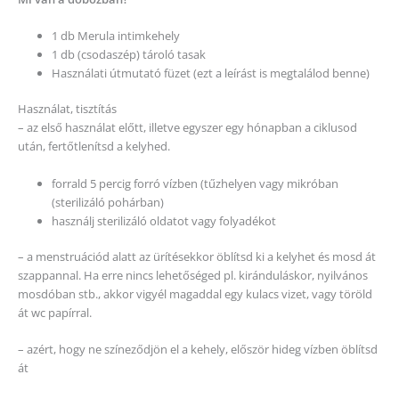
1 db Merula intimkehely
1 db (csodaszép) tároló tasak
Használati útmutató füzet (ezt a leírást is megtalálod benne)
Használat, tisztítás
– az első használat előtt, illetve egyszer egy hónapban a ciklusod
után, fertőtlenítsd a kelyhed.
forrald 5 percig forró vízben (tűzhelyen vagy mikróban
(sterilizáló pohárban)
használj sterilizáló oldatot vagy folyadékot
– a menstruációd alatt az ürítésekkor öblítsd ki a kelyhet és mosd át
szappannal. Ha erre nincs lehetőséged pl. kiránduláskor, nyilvános
mosdóban stb., akkor vigyél magaddal egy kulacs vizet, vagy töröld
át wc papírral.
– azért, hogy ne színeződjön el a kehely, először hideg vízben öblítsd
át