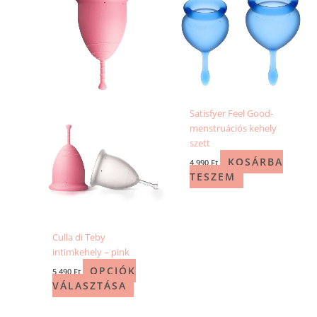
terméknek
több
variációja
van.
A
változatok
a
Satisfyer Feel Good-
termékoldalon
menstruációs kehely
választhatók
szett
ki
KOSÁRBA
4 990
Ft
TESZEM
Culla di Teby
intimkehely – pink
OPCIÓK
5 490
Ft
VÁLASZTÁSA