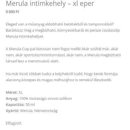
Merula intimkehely – xl eper
9 090
Ft
Eleged van a műanyag eldobható betétekből és tamponokból?
Barátkozz meg a megbízható, környezetbarát és persze csodaszép
Merula intimkehellyel.
A Merula Cup-pal biztosan nem fogsz mellé! Akár szültél már, akár
nem, akár sportolsz/intimtornázol, akár nem, a Merula megbízható
társad lesz a menstruáció alatt.
Ha már kicsit többet tudsz a kelyhekről tudd, hogy kerek formája
alacsony,közepes és magas méhszájhoz is remekül illeszkedik.
Méret:
XL
Anyag:
100% tisztaságú orvosi szilikon
Kapacitás:
50 ml
Gyártó:
Merula, Németország
Elfogyott