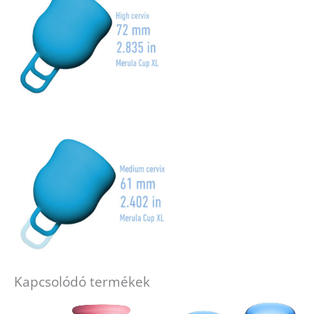
Kapcsolódó termékek
Ennek
a