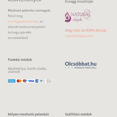
Ecoegg mosótojás
Mosható pelenka csomagok:
Nézd meg
csomagajánlatainkat
, az
állandó kedvezményekkel
Még több doTERRA illóolaj:
és/vagy ajándék
naturalolajok.com
termékekkkel!
Fizetési módok
Bankkártya, banki utalás,
utánvét
Milyen mosható pelenkát
Szállítási módok