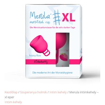
Kezdőlap
/
Szuperanya holmik
/
Intim kehely
/ Merula intimkehely –
xl eper
Intim kehely