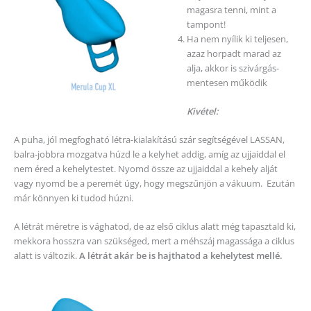
magasra tenni, mint a
tampont!
Ha nem nyílik ki teljesen,
azaz horpadt marad az
alja, akkor is szivárgás-
mentesen működik
Kivétel:
A puha, jól megfogható létra-kialakítású szár segítségével LASSAN,
balra-jobbra mozgatva húzd le a kelyhet addig, amíg az ujjaiddal el
nem éred a kehelytestet. Nyomd össze az ujjaiddal a kehely alját
vagy nyomd be a peremét úgy, hogy megszűnjön a vákuum. Ezután
már könnyen ki tudod húzni.
A létrát méretre is vághatod, de az első ciklus alatt még tapasztald ki,
mekkora hosszra van szükséged, mert a méhszáj magassága a ciklus
alatt is változik.
A létrát akár be is hajthatod a kehelytest mellé.