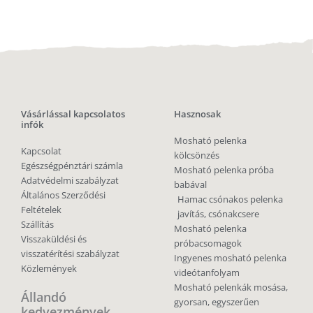
Vásárlással kapcsolatos
Hasznosak
infók
Mosható pelenka
Kapcsolat
kölcsönzés
Egészségpénztári számla
Mosható pelenka próba
Adatvédelmi szabályzat
babával
Általános Szerződési
Hamac csónakos pelenka
Feltételek
javítás, csónakcsere
Szállítás
Mosható pelenka
Visszaküldési és
próbacsomagok
visszatérítési szabályzat
Ingyenes mosható pelenka
Közlemények
videótanfolyam
Mosható pelenkák mosása,
Állandó
gyorsan, egyszerűen
kedvezmények