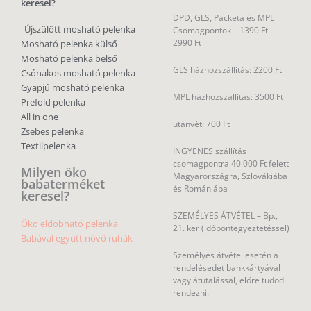
keresel?
DPD, GLS, Packeta és MPL
Újszülött mosható pelenka
Csomagpontok –
1390 Ft –
2990 Ft
Mosható pelenka külső
Mosható pelenka belső
GLS házhozszállítás: 2200 Ft
Csónakos mosható pelenka
Gyapjú mosható pelenka
MPL házhozszállítás: 3500 Ft
Prefold pelenka
All in one
utánvét: 700 Ft
Zsebes pelenka
Textilpelenka
INGYENES szállítás
csomagpontra 40 000 Ft felett
Milyen öko
Magyarországra, Szlovákiába
babaterméket
és Romániába
keresel?
SZEMÉLYES ÁTVÉTEL – Bp.,
Öko eldobható pelenka
21. ker (időpontegyeztetéssel)
Babával együtt nővő ruhák
Személyes átvétel esetén a
rendelésedet bankkártyával
vagy átutalással, előre tudod
rendezni.