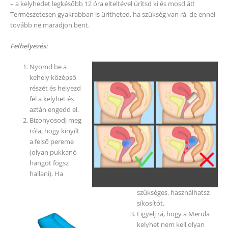
– a kelyhedet legkésőbb 12 óra elteltével ürítsd ki és mosd át!
Természetesen gyakrabban is ürítheted, ha szükség van rá, de ennél
tovább ne maradjon bent.
Felhelyezés:
Nyomd be a
kehely középső
részét és helyezd
fel a kelyhet és
aztán engedd el.
Bizonyosodj meg
róla, hogy kinyílt
a felső pereme
(olyan pukkanó
hangot fogsz
hallani). Ha
szükséges, használhatsz
síkosítót.
Figyelj rá, hogy a Merula
kelyhet nem kell olyan