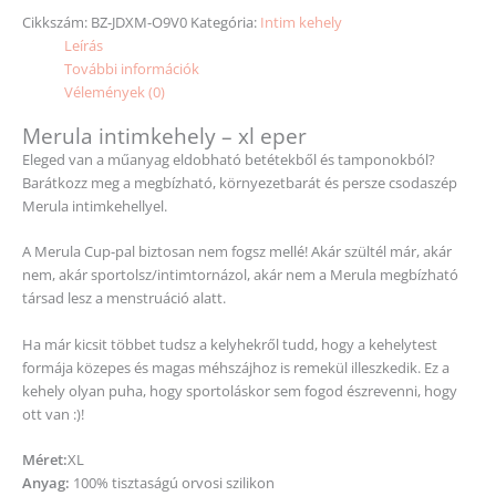
Cikkszám:
BZ-JDXM-O9V0
Kategória:
Intim kehely
Leírás
További információk
Vélemények (0)
Merula intimkehely – xl eper
Eleged van a műanyag eldobható betétekből és tamponokból?
Barátkozz meg a megbízható, környezetbarát és persze csodaszép
Merula intimkehellyel.
A Merula Cup-pal biztosan nem fogsz mellé! Akár szültél már, akár
nem, akár sportolsz/intimtornázol, akár nem a Merula megbízható
társad lesz a menstruáció alatt.
Ha már kicsit többet tudsz a kelyhekről tudd, hogy a kehelytest
formája közepes és magas méhszájhoz is remekül illeszkedik. Ez a
kehely olyan puha, hogy sportoláskor sem fogod észrevenni, hogy
ott van :)!
Méret:
XL
Anyag:
100% tisztaságú orvosi szilikon