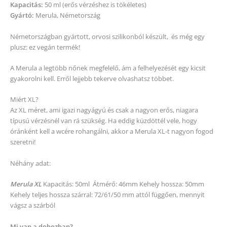
Kapacitás:
50 ml (erős vérzéshez is tökéletes)
Gyártó:
Merula, Németország
Németországban gyártott, orvosi szilikonból készült, és még egy
plusz: ez vegán termék!
A Merula a legtöbb nőnek megfelelő, ám a felhelyezését egy kicsit
gyakorolni kell. Erről lejjebb tekerve olvashatsz többet.
Miért XL?
Az XL méret, ami igazi nagyágyú és csak a nagyon erős, niagara
típusú vérzésnél van rá szükség. Ha eddig küzdöttél vele, hogy
óránként kell a wcére rohangálni, akkor a Merula XL-t nagyon fogod
szeretni!
Néhány adat:
Merula XL
Kapacitás: 50ml Átmérő: 46mm Kehely hossza: 50mm
Kehely teljes hossza szárral: 72/61/50 mm attól függően, mennyit
vágsz a szárból
Mi van a dobozban?