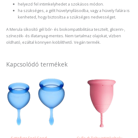
helyezd fel intimkelyhedet a szokásos módon.
ha szükséges, a gélt hüvelynyílásodba, vagy a hüvely falára is
kenheted, hogy biztosítsa a szükséges nedvességet.
A Merula síkosító gél bőr- és biokompatibilitása tesztelt, glicerin-,
színezék- és illatanyag-mentes. Nem tartalmaz olajokat, vízben
oldható, ezáltal könnyen kiöblíthető. Vegán termék.
Kapcsolódó termékek
Enne
a
term
több
variác
van.
A
válto
a
termé
Satisfyer Feel Good-
Culla di Teby intimkehely –