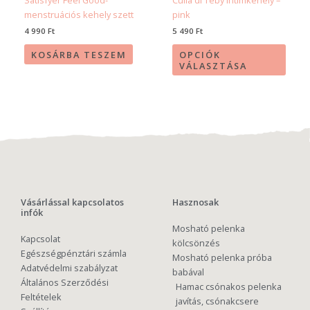
válas
menstruációs kehely szett
pink
ki
4 990
Ft
5 490
Ft
KOSÁRBA TESZEM
OPCIÓK
VÁLASZTÁSA
Vásárlással kapcsolatos
Hasznosak
infók
Mosható pelenka
Kapcsolat
kölcsönzés
Egészségpénztári számla
Mosható pelenka próba
Adatvédelmi szabályzat
babával
Általános Szerződési
Hamac csónakos pelenka
Feltételek
javítás, csónakcsere