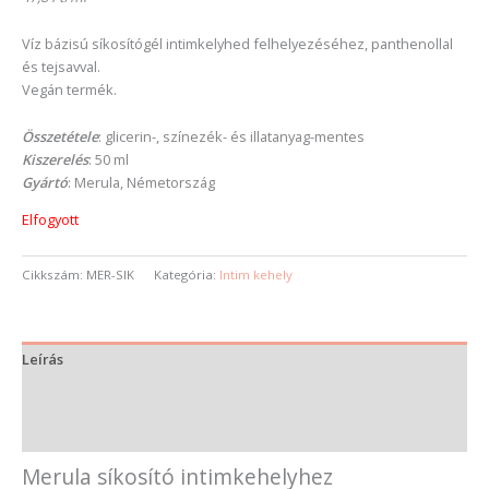
Víz bázisú síkosítógél intimkelyhed felhelyezéséhez, panthenollal
és tejsavval.
Vegán termék.
Összetétele
: glicerin-, színezék- és illatanyag-mentes
Kiszerelés
: 50 ml
Gyártó
: Merula, Németország
Elfogyott
Cikkszám:
MER-SIK
Kategória:
Intim kehely
Leírás
További információk
Vélemények (0)
Merula síkosító intimkehelyhez