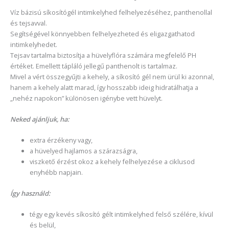
Víz bázisú síkosítógél intimkelyhed felhelyezéséhez, panthenollal
és tejsavval.
Segítségével könnyebben felhelyezheted és eligazgathatod
intimkelyhedet.
Tejsav
tartalma biztosítja a hüvelyflóra számára megfelelő PH
értéket
. Emellett tápláló jellegű panthenolt is tartalmaz.
Mivel a vért összegyűjti a kehely, a síkosító gél nem ürül ki azonnal,
hanem a kehely alatt marad, így hosszabb ideig hidratálhatja a
„nehéz napokon” különösen igénybe vett hüvelyt.
Neked ajánljuk, ha:
extra érzékeny vagy,
a hüvelyed hajlamos a szárazságra,
viszkető érzést okoz a kehely felhelyezése a ciklusod
enyhébb napjain.
Így használd:
tégy egy kevés síkosító gélt intimkelyhed felső szélére, kívül
és belül,