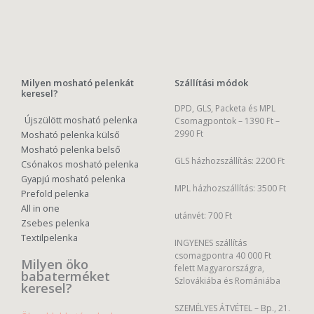
Milyen mosható pelenkát
Szállítási módok
keresel?
DPD, GLS, Packeta és MPL
Újszülött mosható pelenka
Csomagpontok –
1390 Ft –
2990 Ft
Mosható pelenka külső
Mosható pelenka belső
GLS házhozszállítás: 2200 Ft
Csónakos mosható pelenka
Gyapjú mosható pelenka
MPL házhozszállítás: 3500 Ft
Prefold pelenka
All in one
utánvét: 700 Ft
Zsebes pelenka
Textilpelenka
INGYENES szállítás
csomagpontra 40 000 Ft
Milyen öko
felett Magyarországra,
babaterméket
Szlovákiába és Romániába
keresel?
SZEMÉLYES ÁTVÉTEL – Bp., 21.