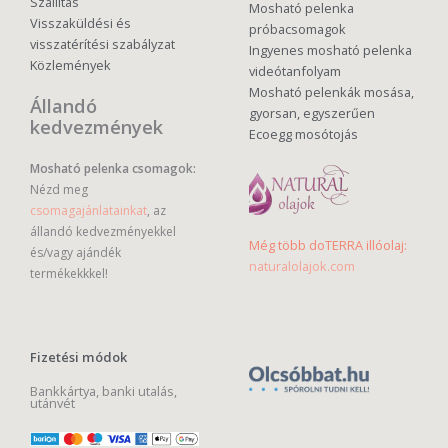
Szállítás
Mosható pelenka
Visszaküldési és
próbacsomagok
visszatérítési szabályzat
Ingyenes mosható pelenka
Közlemények
videótanfolyam
Mosható pelenkák mosása,
Állandó
gyorsan, egyszerűen
kedvezmények
Ecoegg mosótojás
Mosható pelenka csomagok:
Nézd meg
csomagajánlatainkat
, az
állandó kedvezményekkel
Még több doTERRA illóolaj:
és/vagy ajándék
naturalolajok.com
termékekkkel!
Fizetési módok
Bankkártya, banki utalás,
utánvét