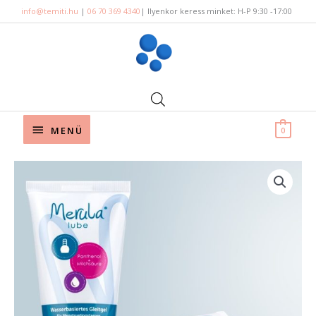
Skip
info@temiti.hu
|
06 70 369 4340
| Ilyenkor keress minket: H-P 9:30 -17:00
to
content
Below
MENÜ
0
Header