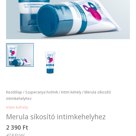
Kezdőlap
/
Szuperanya holmik
/
Intim kehely
/ Merula síkosító
intimkehelyhez
Intim kehely
Merula síkosító intimkehelyhez
2 390
Ft
47,8 Ft/ml