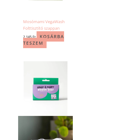
Mosómami VegaWash
Folttisztító szappan
KOSÁRBA
2 145
Ft
TESZEM