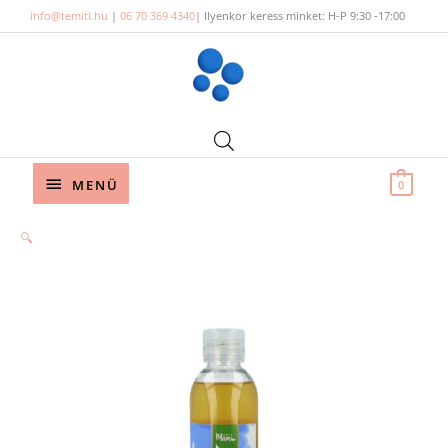
Skip
info@temiti.hu
|
06 70 369 4340
| Ilyenkor keress minket: H-P 9:30 -17:00
to
content
Below
MENÜ
0
Header
🔍