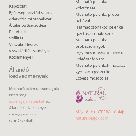
Mosható pelenka
Kapcsolat
kölcsönzés
Egészségpénztári számla
Mosható pelenka próba
Adatvédelmi szabályzat
babával
Általános Szerződési
Hamac csónakos pelenka
Feltételek
javítás, csónakcsere
Szállítás
Mosható pelenka
Visszaküldési és
próbacsomagok
visszatérítési szabályzat
Ingyenes mosható pelenka
Közlemények
videótanfolyam
Mosható pelenkák mosása,
Állandó
gyorsan, egyszerűen
kedvezmények
Ecoegg mosótojás
Mosható pelenka csomagok:
Nézd meg
csomagajánlatainkat
, az
állandó kedvezményekkel
Még több doTERRA illóolaj:
és/vagy ajándék
naturalolajok.com
termékekkkel!