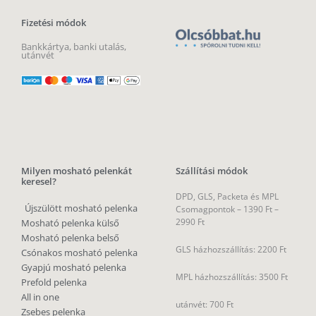
Fizetési módok
Bankkártya, banki utalás,
utánvét
Milyen mosható pelenkát
Szállítási módok
keresel?
DPD, GLS, Packeta és MPL
Újszülött mosható pelenka
Csomagpontok –
1390 Ft –
2990 Ft
Mosható pelenka külső
Mosható pelenka belső
GLS házhozszállítás: 2200 Ft
Csónakos mosható pelenka
Gyapjú mosható pelenka
MPL házhozszállítás: 3500 Ft
Prefold pelenka
All in one
utánvét: 700 Ft
Zsebes pelenka