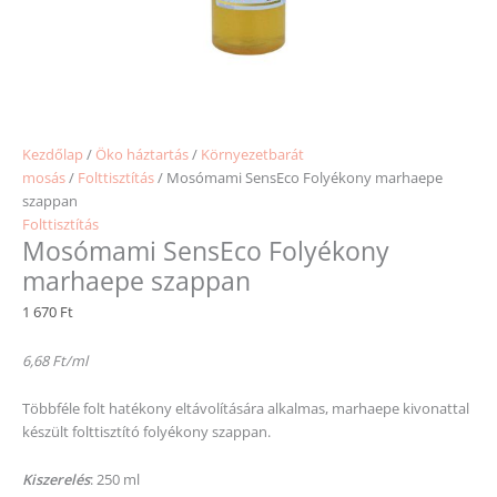
Kezdőlap
/
Öko háztartás
/
Környezetbarát
mosás
/
Folttisztítás
/ Mosómami SensEco Folyékony marhaepe
szappan
Folttisztítás
Mosómami SensEco Folyékony
marhaepe szappan
1 670
Ft
6,68 Ft/ml
Többféle folt hatékony eltávolítására alkalmas, marhaepe kivonattal
készült folttisztító folyékony szappan.
Kiszerelés
: 250 ml