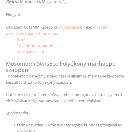
Gyártó
: Mosómami, Magyarország
Elfogyott
Cikkszám:
0612MM
Kategória:
Folttisztítás
Címke:
mosható
pelenkához ajánlott mosószer
Leírás
További információk
Vélemények (0)
Mosómami SensEco Folyékony marhaepe
szappan
Többféle folt hatékony eltávolítására alkalmas, marhaepe kivonattal
készült folttisztító folyékony szappan.
Hatékony és természetes. Összetétele támogatja a foltok egyszerű
eltávolítását, míg szappan alapja kíméli a textilszálakat.
Így használd:
tedd közvetlenül a foltra a csepegtető kupak segítségével és
dörzsöld el,