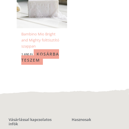
Bambino Mio Bright
and Mighty folttisztító
szappan
KOSÁRBA
1 690
Ft
TESZEM
Vásárlással kapcsolatos
Hasznosak
infók