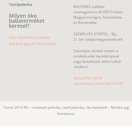
Textilpelenka
INGYENES szállítás
csomagpontra 40 000 Ft felett
Milyen öko
Magyarországra, Szlovákiába
babaterméket
és Romániába
keresel?
SZEMÉLYES ÁTVÉTEL – Bp.,
Öko eldobható pelenka
21. ker (időpontegyeztetéssel)
Babával együtt nővő ruhák
Személyes átvétel esetén a
rendelésedet bankkártyával
vagy átutalással, előre tudod
rendezni.
SZÁLLÍTÁSI INFÓK
részletesen, illetve KÜLFÖLDR
Temiti 2014 Kft. – mosható pelenka, textil pelenka, öko bababolt – Minden jog
fenntartva.