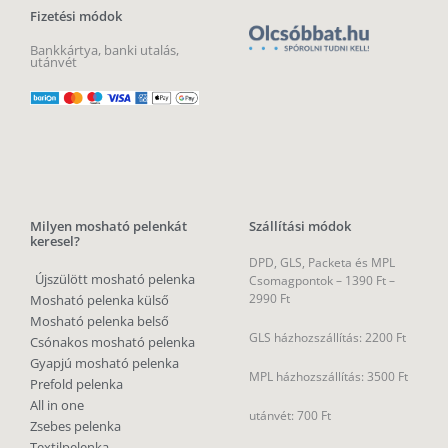
Fizetési módok
Bankkártya, banki utalás,
utánvét
Milyen mosható pelenkát
Szállítási módok
keresel?
DPD, GLS, Packeta és MPL
Újszülött mosható pelenka
Csomagpontok –
1390 Ft –
2990 Ft
Mosható pelenka külső
Mosható pelenka belső
GLS házhozszállítás: 2200 Ft
Csónakos mosható pelenka
Gyapjú mosható pelenka
MPL házhozszállítás: 3500 Ft
Prefold pelenka
All in one
utánvét: 700 Ft
Zsebes pelenka
Textilpelenka