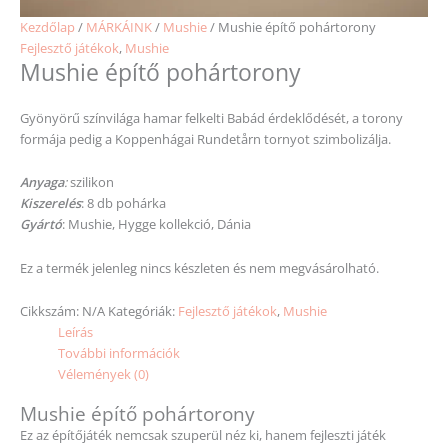
Kezdőlap
/
MÁRKÁINK
/
Mushie
/ Mushie építő pohártorony
Fejlesztő játékok
,
Mushie
Mushie építő pohártorony
Gyönyörű színvilága hamar felkelti Babád érdeklődését, a torony
formája pedig a Koppenhágai Rundetårn tornyot szimbolizálja.
Anyaga
:
szilikon
Kiszerelés
: 8 db pohárka
Gyártó
: Mushie, Hygge kollekció, Dánia
Ez a termék jelenleg nincs készleten és nem megvásárolható.
Cikkszám:
N/A
Kategóriák:
Fejlesztő játékok
,
Mushie
Leírás
További információk
Vélemények (0)
Mushie építő pohártorony
Ez az építőjáték nemcsak szuperül néz ki, hanem fejleszti játék