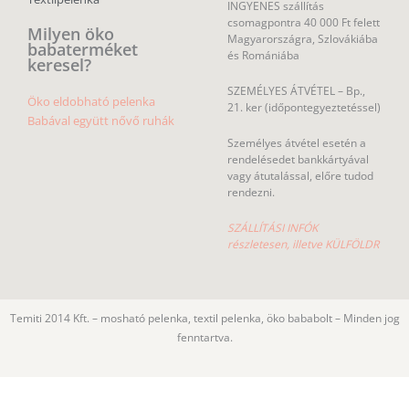
INGYENES szállítás
csomagpontra 40 000 Ft felett
Milyen öko
Magyarországra, Szlovákiába
babaterméket
és Romániába
keresel?
SZEMÉLYES ÁTVÉTEL – Bp.,
Öko eldobható pelenka
21. ker (időpontegyeztetéssel)
Babával együtt nővő ruhák
Személyes átvétel esetén a
rendelésedet bankkártyával
vagy átutalással, előre tudod
rendezni.
SZÁLLÍTÁSI INFÓK
részletesen, illetve KÜLFÖLDR
Temiti 2014 Kft. – mosható pelenka, textil pelenka, öko bababolt – Minden jog
fenntartva.