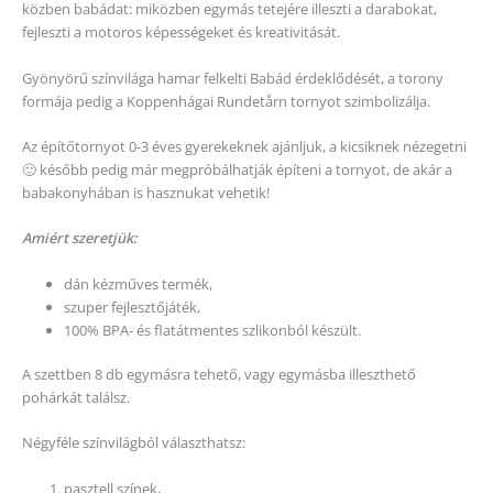
közben babádat: miközben egymás tetejére illeszti a darabokat,
fejleszti a motoros képességeket és kreativitását.
Gyönyörű színvilága hamar felkelti Babád érdeklődését, a torony
formája pedig a Koppenhágai Rundetårn tornyot szimbolizálja.
Az építőtornyot 0-3 éves gyerekeknek ajánljuk, a kicsiknek nézegetni
🙂 később pedig már megpróbálhatják építeni a tornyot, de akár a
babakonyhában is hasznukat vehetik!
Amiért szeretjük:
dán kézműves termék,
szuper fejlesztőjáték,
100% BPA- és flatátmentes szlikonból készült.
A szettben 8 db egymásra tehető, vagy egymásba illeszthető
pohárkát találsz.
Négyféle színvilágból választhatsz:
pasztell színek,