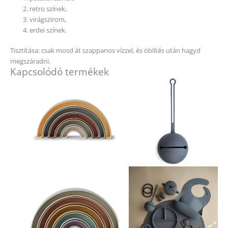
retro színek,
virágszirom,
erdei színek.
Tisztítása: csak mosd át szappanos vízzel, és öblítés után hagyd
megszáradni.
Kapcsolódó termékek
Ennek
a
terméknek
több
variációja
van.
A
változatok
a
termékoldalon
választhatók
ki