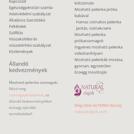
Kapcsolat
kölcsönzés
Egészségpénztári számla
Mosható pelenka próba
Adatvédelmi szabályzat
babával
Általános Szerződési
Hamac csónakos pelenka
Feltételek
javítás, csónakcsere
Szállítás
Mosható pelenka
Visszaküldési és
próbacsomagok
visszatérítési szabályzat
Ingyenes mosható pelenka
Közlemények
videótanfolyam
Mosható pelenkák mosása,
Állandó
gyorsan, egyszerűen
kedvezmények
Ecoegg mosótojás
Mosható pelenka csomagok:
Nézd meg
csomagajánlatainkat
, az
állandó kedvezményekkel
Még több doTERRA illóolaj:
és/vagy ajándék
naturalolajok.com
termékekkkel!