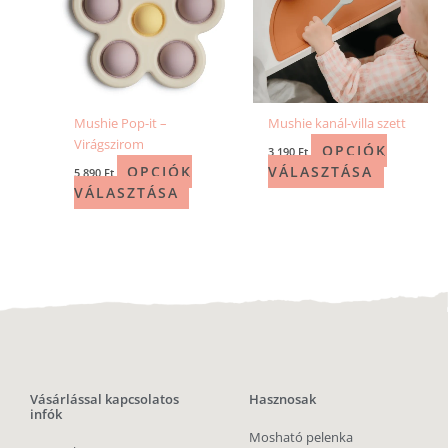
Mushie Pop-it –
Mushie kanál-villa szett
Virágszirom
OPCIÓK
3 190
Ft
OPCIÓK
VÁLASZTÁSA
5 890
Ft
VÁLASZTÁSA
Vásárlással kapcsolatos
Hasznosak
infók
Mosható pelenka