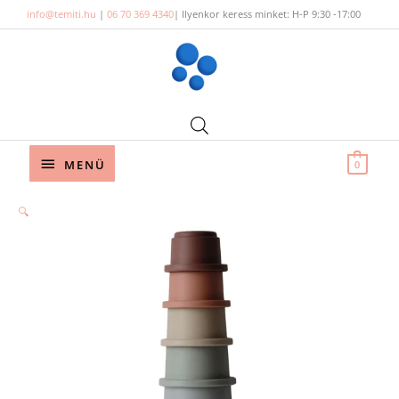
Skip
info@temiti.hu
|
06 70 369 4340
| Ilyenkor keress minket: H-P 9:30 -17:00
to
content
Below
MENÜ
0
Header
🔍