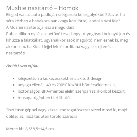
Mushie nasitartó – Homok
Eleged van az autó padlóján szétguruló kölesgolyókból? Zavar, ha
séta közben a babakocsiban (vagy körülötte) landol a nasi fele?
A Mushie nasitartója lesz a megoldás!
Puha szilikon nyílása lehetővé teszi, hogy totyogósod belenyúljon és
kihúzza a falatkákat, ugyanakkor azok maguktól nem esnek ki, még
akkor sem, ha Kicsid fejjel lefelé fordítaná vagy le is ejtené a
nasitartót!
Amiért szeretjük:
kifejezetten a kis kezecskékhez alakított design,
anyaga ellenáll -40 és 200°C közötti hőmérsékletnek is,
biztonságos, BPA-mentes élelmiszeripari szilikonból készült,
mosogatógépben tisztítható.
Tisztítása: géppel vagy kézzel: mosogatószeres vízzel mosd ki, majd
öblítsd át. Tisztítás után töröld szárazra.
Méret: kb. 8,5*8,5*14,5 cm