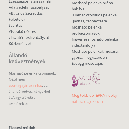
Egészségpénztári számla
Mosható pelenka próba
Adatvédelmi szabályzat
babával
Általános Szerződési
Hamac csónakos pelenka
Feltételek
javítás, csónakcsere
Szállítás
Mosható pelenka
Visszaküldési és
próbacsomagok
visszatérítési szabályzat
Ingyenes mosható pelenka
Közlemények
videótanfolyam
Mosható pelenkák mosása,
Állandó
gyorsan, egyszerűen
kedvezmények
Ecoegg mosótojás
Mosható pelenka csomagok:
Nézd meg
csomagajánlatainkat
, az
állandó kedvezményekkel
Még több doTERRA illóolaj:
és/vagy ajándék
naturalolajok.com
termékekkkel!
Fizetési módok