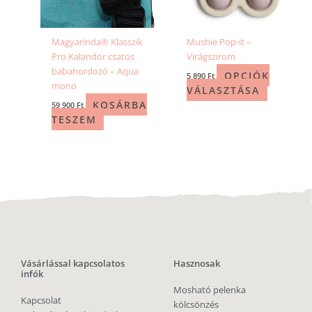
Magyarinda® Klasszik
Mushie Pop-it –
Pro Kalandor csatos
Virágszirom
babahordozó – Aqua
OPCIÓK
5 890
Ft
mono
VÁLASZTÁSA
KOSÁRBA
59 900
Ft
TESZEM
Vásárlással kapcsolatos
Hasznosak
infók
Mosható pelenka
Kapcsolat
kölcsönzés