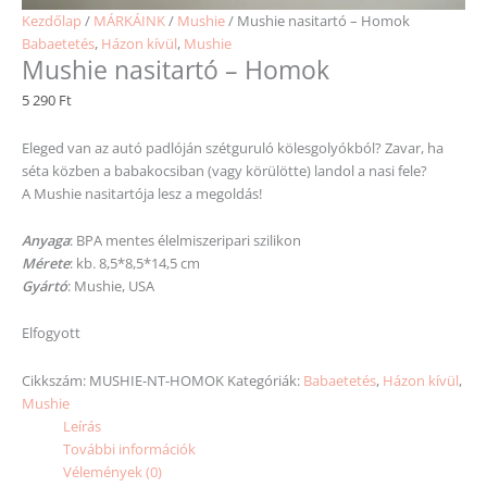
Kezdőlap
/
MÁRKÁINK
/
Mushie
/ Mushie nasitartó – Homok
Babaetetés
,
Házon kívül
,
Mushie
Mushie nasitartó – Homok
5 290
Ft
Eleged van az autó padlóján szétguruló kölesgolyókból? Zavar, ha
séta közben a babakocsiban (vagy körülötte) landol a nasi fele?
A Mushie nasitartója lesz a megoldás!
Anyaga
: BPA mentes élelmiszeripari szilikon
Mérete
: kb. 8,5*8,5*14,5 cm
Gyártó
: Mushie, USA
Elfogyott
Cikkszám:
MUSHIE-NT-HOMOK
Kategóriák:
Babaetetés
,
Házon kívül
,
Mushie
Leírás
További információk
Vélemények (0)