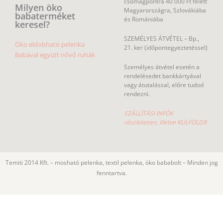
csomagpontra 40 000 Ft felett
Milyen öko
Magyarországra, Szlovákiába
babaterméket
és Romániába
keresel?
SZEMÉLYES ÁTVÉTEL – Bp.,
Öko eldobható pelenka
21. ker (időpontegyeztetéssel)
Babával együtt nővő ruhák
Személyes átvétel esetén a
rendelésedet bankkártyával
vagy átutalással, előre tudod
rendezni.
SZÁLLÍTÁSI INFÓK
részletesen, illetve KÜLFÖLDR
Temiti 2014 Kft. – mosható pelenka, textil pelenka, öko bababolt – Minden jog
fenntartva.