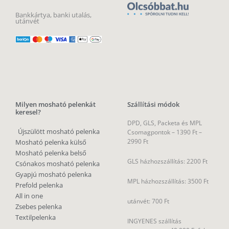
Bankkártya, banki utalás,
utánvét
Milyen mosható pelenkát
Szállítási módok
keresel?
DPD, GLS, Packeta és MPL
Újszülött mosható pelenka
Csomagpontok –
1390 Ft –
2990 Ft
Mosható pelenka külső
Mosható pelenka belső
GLS házhozszállítás: 2200 Ft
Csónakos mosható pelenka
Gyapjú mosható pelenka
MPL házhozszállítás: 3500 Ft
Prefold pelenka
All in one
utánvét: 700 Ft
Zsebes pelenka
Textilpelenka
INGYENES szállítás