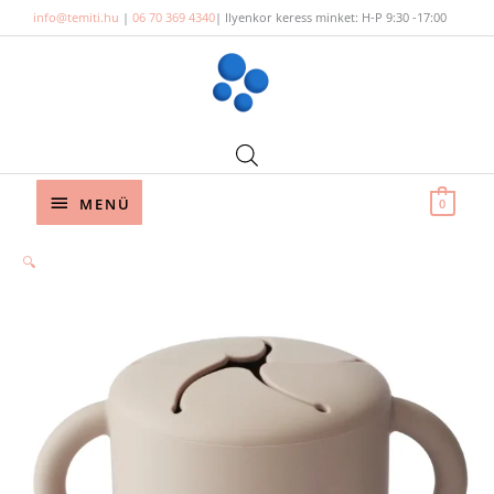
Skip
info@temiti.hu
|
06 70 369 4340
| Ilyenkor keress minket: H-P 9:30 -17:00
to
content
Below
MENÜ
0
Header
🔍