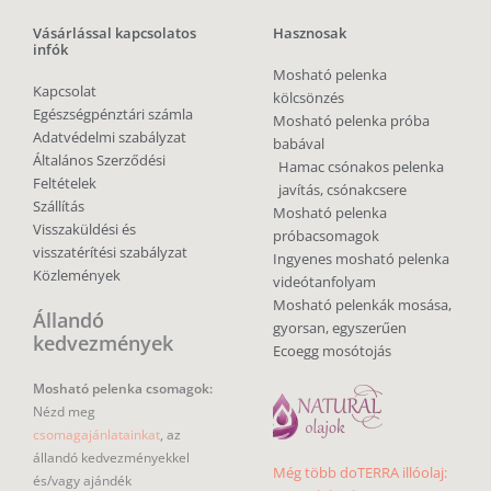
Vásárlással kapcsolatos
Hasznosak
infók
Mosható pelenka
Kapcsolat
kölcsönzés
Egészségpénztári számla
Mosható pelenka próba
Adatvédelmi szabályzat
babával
Általános Szerződési
Hamac csónakos pelenka
Feltételek
javítás, csónakcsere
Szállítás
Mosható pelenka
Visszaküldési és
próbacsomagok
visszatérítési szabályzat
Ingyenes mosható pelenka
Közlemények
videótanfolyam
Mosható pelenkák mosása,
Állandó
gyorsan, egyszerűen
kedvezmények
Ecoegg mosótojás
Mosható pelenka csomagok:
Nézd meg
csomagajánlatainkat
, az
állandó kedvezményekkel
Még több doTERRA illóolaj:
és/vagy ajándék