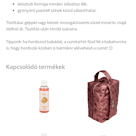
letisztult formája minden stílushoz illik,
gyönyörű pasztell színek közül választhatsz.
Tisztítása: géppel vagy kézzel: mosogatószeres vízzel mosd ki, majd
öblítsd át. Tisztítás után töröld szárazra.
Tippünk: ha hordozod babádat, a cumitartót fűzd fel a babahurcira
is, hogy hordozás közben is bármikor elővehesd a cumit! 🙂
Kapcsolódó termékek