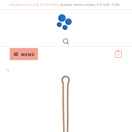
Skip
info@temiti.hu
|
06 70 369 4340
| Ilyenkor keress minket: H-P 9:30 -17:00
to
content
Below
MENÜ
0
Header
🔍