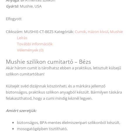
Gyártó
: Mushie, USA
Elfogyott
Cikkszám:
MUSHIE-CT-BEZS
Kategóriák:
Cumik
,
Házon kívül
,
Mushie
Leírás
További információk
Vélemények (0)
Mushie szilikon cumitartó – Bézs
Akár három cumit is tárolhatsz ebben a praktikus, letisztult külsejű
szilikon cumitartóban!
Külsejét svéd dizájnnak köszönheti, és a márkára jellemző
biztonságos, praktikus szilikon anyagból készült. Bármilyen táskára
felakaszthatod, hogy a cumi mindig kéznél legyen.
Amiért szeretjük:
biztonságos, BPA-mentes élelmiszeripari szilikonból készült,
mosogatógépben tisztítható,