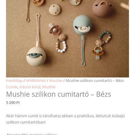
Kezdőlap
/
MÁRKÁINK
/
Mushie
/ Mushie szilikon cumitartó – Bézs
Cumik
,
Házon kívül
,
Mushie
Mushie szilikon cumitartó – Bézs
5 290
Ft
Akár három cumit is tárolhatsz ebben a praktikus, letisztult külsejű
szilikon cumitartóban!
Anyaga
: BPA mentes szilikon