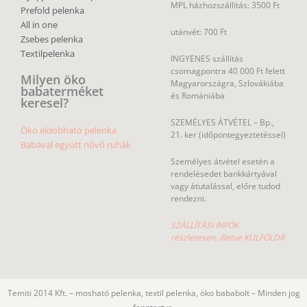
MPL házhozszállítás: 3500 Ft
Prefold pelenka
All in one
utánvét: 700 Ft
Zsebes pelenka
Textilpelenka
INGYENES szállítás
csomagpontra 40 000 Ft felett
Milyen öko
Magyarországra, Szlovákiába
babaterméket
és Romániába
keresel?
SZEMÉLYES ÁTVÉTEL – Bp.,
Öko eldobható pelenka
21. ker (időpontegyeztetéssel)
Babával együtt nővő ruhák
Személyes átvétel esetén a
rendelésedet bankkártyával
vagy átutalással, előre tudod
rendezni.
SZÁLLÍTÁSI INFÓK
részletesen, illetve KÜLFÖLDR
Temiti 2014 Kft. – mosható pelenka, textil pelenka, öko bababolt – Minden jog